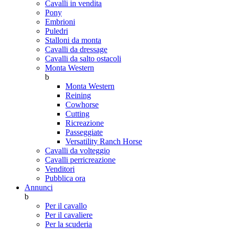
Cavalli in vendita
Pony
Embrioni
Puledri
Stalloni da monta
Cavalli da dressage
Cavalli da salto ostacoli
Monta Western
b
Monta Western
Reining
Cowhorse
Cutting
Ricreazione
Passeggiate
Versatility Ranch Horse
Cavalli da volteggio
Cavalli perricreazione
Venditori
Pubblica ora
Annunci
b
Per il cavallo
Per il cavaliere
Per la scuderia