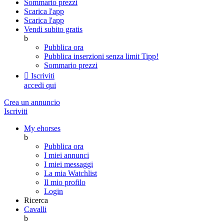
Sommario prezzi
Scarica l'app
Scarica l'app
Vendi subito gratis
b
Pubblica ora
Pubblica inserzioni senza limit
Tipp!
Sommario prezzi

Iscriviti
accedi qui
Crea un annuncio
Iscriviti
My ehorses
b
Pubblica ora
I miei annunci
I miei messaggi
La mia Watchlist
Il mio profilo
Login
Ricerca
Cavalli
b