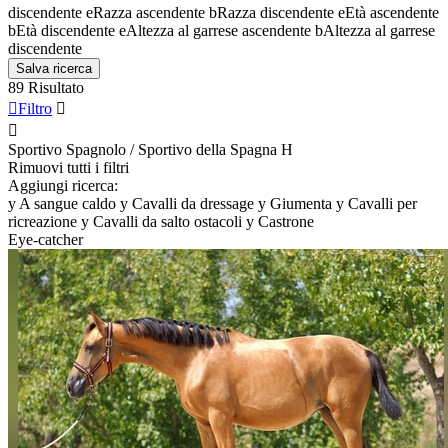
discendente
e
Razza ascendente
b
Razza discendente
e
Età ascendente
b
Età discendente
e
Altezza al garrese ascendente
b
Altezza al garrese
discendente
Salva ricerca
89 Risultato

Filtro


Sportivo Spagnolo / Sportivo della Spagna
H
Rimuovi tutti i filtri
Aggiungi ricerca:
y
A sangue caldo
y
Cavalli da dressage
y
Giumenta
y
Cavalli per
ricreazione
y
Cavalli da salto ostacoli
y
Castrone
Eye-catcher