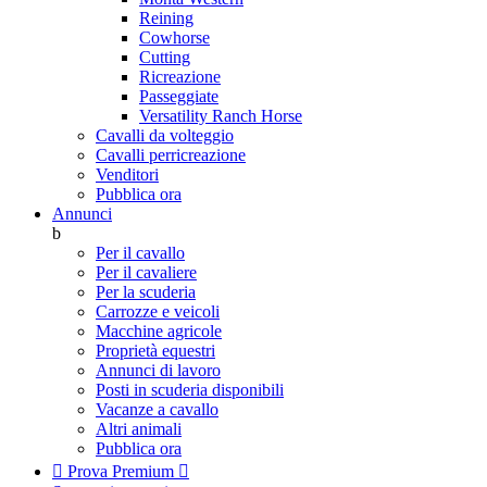
Reining
Cowhorse
Cutting
Ricreazione
Passeggiate
Versatility Ranch Horse
Cavalli da volteggio
Cavalli perricreazione
Venditori
Pubblica ora
Annunci
b
Per il cavallo
Per il cavaliere
Per la scuderia
Carrozze e veicoli
Macchine agricole
Proprietà equestri
Annunci di lavoro
Posti in scuderia disponibili
Vacanze a cavallo
Altri animali
Pubblica ora

Prova Premium
