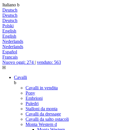
Italiano
b
Deutsch
Deutsch
Deutsch
Polski
English
English
Nederlands
Nederlands
Español
Français
Nuovo oggi: 274
|
venduto: 563
H
Cavalli
b
Cavalli in vendita
Pony
Embrioni
Puledri
Stalloni da monta
Cavalli da dressage
Cavalli da salto ostacoli
Monta Western
d
Monta Western