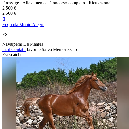
Dressage · Allevamento · Concorso completo · Ricreazione
2.500 €
2.500 €

Yeguada Monte Alegre
ES
Navalperal De Pinares
mail
Contatti
favorite
Salva
Memorizzato
Eye-catcher