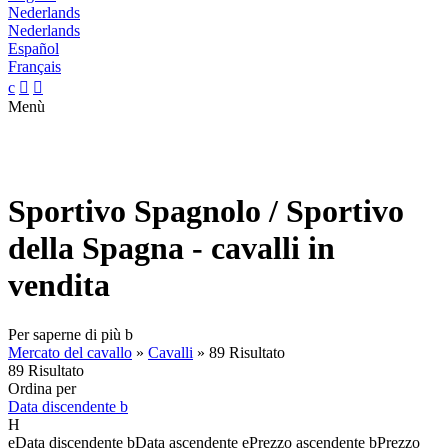
Nederlands
Nederlands
Español
Français
c


Menù
Sportivo Spagnolo / Sportivo
della Spagna - cavalli in
vendita
Per saperne di più
b
Mercato del cavallo
»
Cavalli
»
89 Risultato
89 Risultato
Ordina per
Data discendente
b
H
e
Data discendente
b
Data ascendente
e
Prezzo ascendente
b
Prezzo