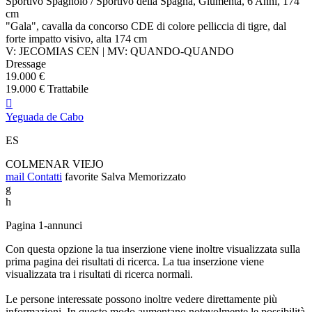
Sportivo Spagnolo / Sportivo della Spagna, Giumenta, 6 Anni, 174
cm
"Gala", cavalla da concorso CDE di colore pelliccia di tigre, dal
forte impatto visivo, alta 174 cm
V: JECOMIAS CEN | MV: QUANDO-QUANDO
Dressage
19.000 €
19.000 € Trattabile

Yeguada de Cabo
ES
COLMENAR VIEJO
mail
Contatti
favorite
Salva
Memorizzato
g
h
Pagina 1-annunci
Con questa opzione la tua inserzione viene inoltre visualizzata sulla
prima pagina dei risultati di ricerca. La tua inserzione viene
visualizzata tra i risultati di ricerca normali.
Le persone interessate possono inoltre vedere direttamente più
informazioni. In questo modo aumentano notevolmente le possibilità