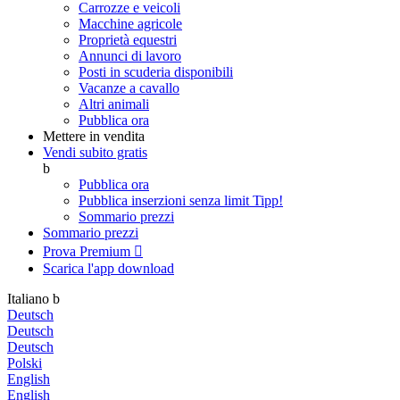
Carrozze e veicoli
Macchine agricole
Proprietà equestri
Annunci di lavoro
Posti in scuderia disponibili
Vacanze a cavallo
Altri animali
Pubblica ora
Mettere in vendita
Vendi subito gratis
b
Pubblica ora
Pubblica inserzioni senza limit
Tipp!
Sommario prezzi
Sommario prezzi
Prova Premium

Scarica l'app
download
Italiano
b
Deutsch
Deutsch
Deutsch
Polski
English
English