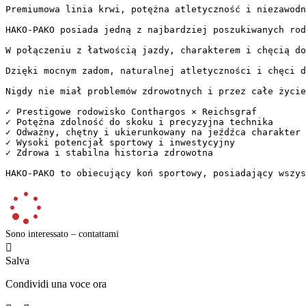
Premiumowa linia krwi, potężna atletyczność i niezawodny 
HAKO-PAKO posiada jedną z najbardziej poszukiwanych rod
W połączeniu z łatwością jazdy, charakterem i chęcią do
Dzięki mocnym zadom, naturalnej atletyczności i chęci do
Nigdy nie miał problemów zdrowotnych i przez całe życie 
✓ Prestigowe rodowisko Conthargos × Reichsgraf  

✓ Potężna zdolność do skoku i precyzyjna technika  

✓ Odważny, chętny i ukierunkowany na jeźdźca charakter  
✓ Wysoki potencjał sportowy i inwestycyjny  

✓ Zdrowa i stabilna historia zdrowotna

HAKO-PAKO to obiecujący koń sportowy, posiadający wszys
Sono interessato – contattami

Salva
Condividi una voce ora