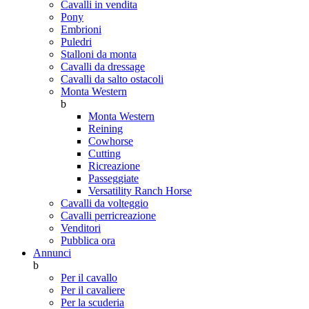
Cavalli in vendita
Pony
Embrioni
Puledri
Stalloni da monta
Cavalli da dressage
Cavalli da salto ostacoli
Monta Western
b
Monta Western
Reining
Cowhorse
Cutting
Ricreazione
Passeggiate
Versatility Ranch Horse
Cavalli da volteggio
Cavalli perricreazione
Venditori
Pubblica ora
Annunci
b
Per il cavallo
Per il cavaliere
Per la scuderia