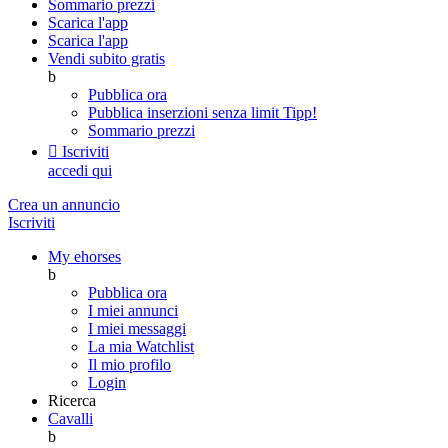
Sommario prezzi
Scarica l'app
Scarica l'app
Vendi subito gratis
b
Pubblica ora
Pubblica inserzioni senza limit
Tipp!
Sommario prezzi

Iscriviti
accedi qui
Crea un annuncio
Iscriviti
My ehorses
b
Pubblica ora
I miei annunci
I miei messaggi
La mia Watchlist
Il mio profilo
Login
Ricerca
Cavalli
b