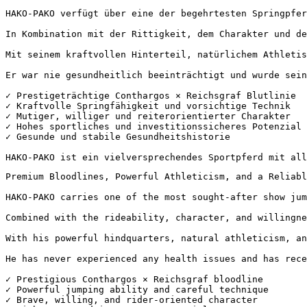
HAKO-PAKO verfügt über eine der begehrtesten Springpfer
In Kombination mit der Rittigkeit, dem Charakter und de
Mit seinem kraftvollen Hinterteil, natürlichem Athletism
Er war nie gesundheitlich beeinträchtigt und wurde sein 
✓ Prestigeträchtige Conthargos × Reichsgraf Blutlinie  

✓ Kraftvolle Springfähigkeit und vorsichtige Technik  

✓ Mutiger, williger und reiterorientierter Charakter  

✓ Hohes sportliches und investitionssicheres Potenzial  
✓ Gesunde und stabile Gesundheitshistorie

HAKO-PAKO ist ein vielversprechendes Sportpferd mit all
Premium Bloodlines, Powerful Athleticism, and a Reliable 
HAKO-PAKO carries one of the most sought-after show jum
Combined with the rideability, character, and willingne
With his powerful hindquarters, natural athleticism, an
He has never experienced any health issues and has recei
✓ Prestigious Conthargos × Reichsgraf bloodline

✓ Powerful jumping ability and careful technique

✓ Brave, willing, and rider-oriented character
