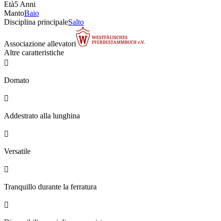
Età
5 Anni
Manto
Baio
Disciplina principale
Salto
Associazione allevatori
Altre caratteristiche

Domato

Addestrato alla lunghina

Versatile

Tranquillo durante la ferratura
