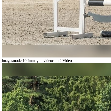
imagesmode
10 Immagini
videocam
2 Video