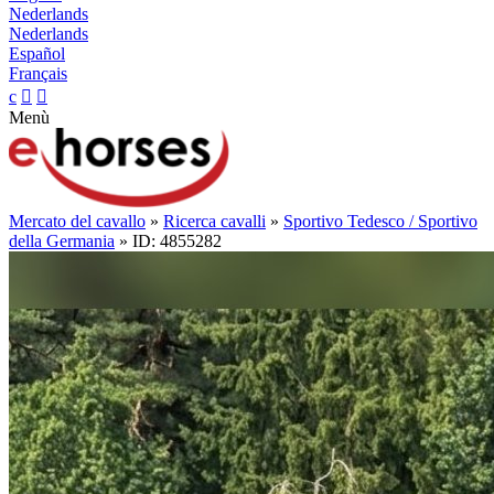
Nederlands
Nederlands
Español
Français
c


Menù
Mercato del cavallo
»
Ricerca cavalli
»
Sportivo Tedesco / Sportivo
della Germania
» ID: 4855282