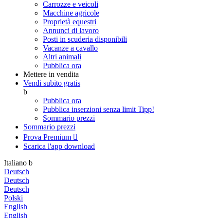
Carrozze e veicoli
Macchine agricole
Proprietà equestri
Annunci di lavoro
Posti in scuderia disponibili
Vacanze a cavallo
Altri animali
Pubblica ora
Mettere in vendita
Vendi subito gratis
b
Pubblica ora
Pubblica inserzioni senza limit
Tipp!
Sommario prezzi
Sommario prezzi
Prova Premium

Scarica l'app
download
Italiano
b
Deutsch
Deutsch
Deutsch
Polski
English
English