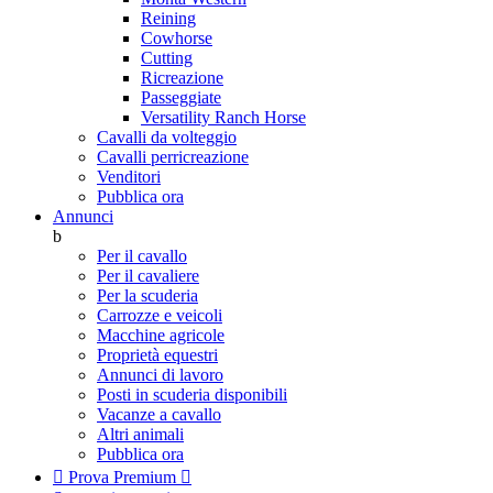
Reining
Cowhorse
Cutting
Ricreazione
Passeggiate
Versatility Ranch Horse
Cavalli da volteggio
Cavalli perricreazione
Venditori
Pubblica ora
Annunci
b
Per il cavallo
Per il cavaliere
Per la scuderia
Carrozze e veicoli
Macchine agricole
Proprietà equestri
Annunci di lavoro
Posti in scuderia disponibili
Vacanze a cavallo
Altri animali
Pubblica ora

Prova Premium
