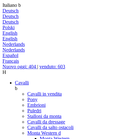
Italiano
b
Deutsch
Deutsch
Deutsch
Polski
English
English
Nederlands
Nederlands
Español
Français
Nuovo oggi: 404
|
venduto: 603
H
Cavalli
b
Cavalli in vendita
Pony
Embrioni
Puledri
Stalloni da monta
Cavalli da dressage
Cavalli da salto ostacoli
Monta Western
d
Monta Western