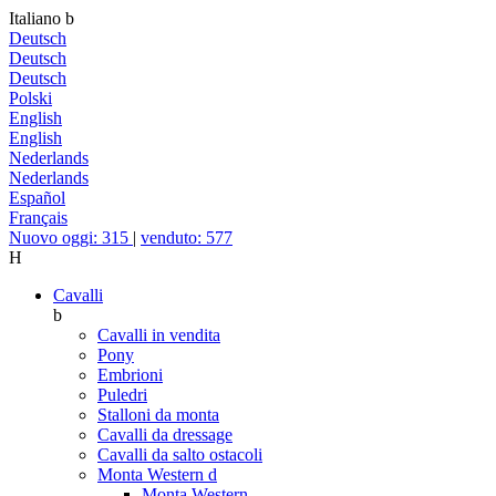
Italiano
b
Deutsch
Deutsch
Deutsch
Polski
English
English
Nederlands
Nederlands
Español
Français
Nuovo oggi: 315
|
venduto: 577
H
Cavalli
b
Cavalli in vendita
Pony
Embrioni
Puledri
Stalloni da monta
Cavalli da dressage
Cavalli da salto ostacoli
Monta Western
d
Monta Western