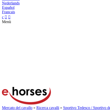
Nederlands
Español
Français
c


Menù
Mercato del cavallo
»
Ricerca cavalli
»
Sportivo Tedesco / Sportivo d