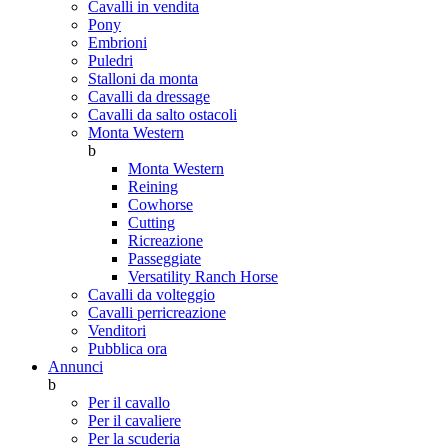
Cavalli in vendita
Pony
Embrioni
Puledri
Stalloni da monta
Cavalli da dressage
Cavalli da salto ostacoli
Monta Western
b
Monta Western
Reining
Cowhorse
Cutting
Ricreazione
Passeggiate
Versatility Ranch Horse
Cavalli da volteggio
Cavalli perricreazione
Venditori
Pubblica ora
Annunci
b
Per il cavallo
Per il cavaliere
Per la scuderia