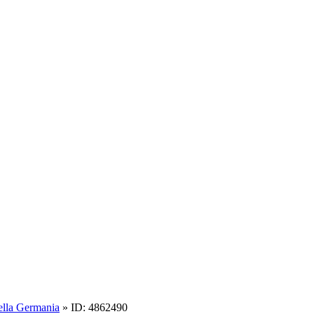
ella Germania
» ID: 4862490