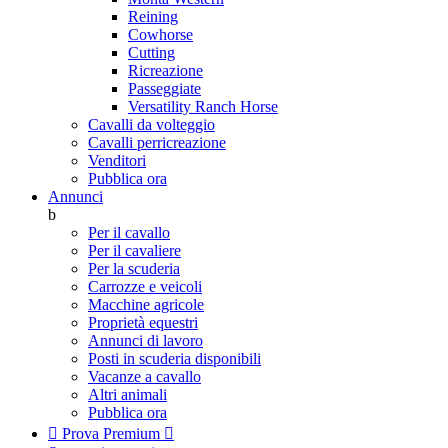
Reining
Cowhorse
Cutting
Ricreazione
Passeggiate
Versatility Ranch Horse
Cavalli da volteggio
Cavalli perricreazione
Venditori
Pubblica ora
Annunci
b
Per il cavallo
Per il cavaliere
Per la scuderia
Carrozze e veicoli
Macchine agricole
Proprietà equestri
Annunci di lavoro
Posti in scuderia disponibili
Vacanze a cavallo
Altri animali
Pubblica ora

Prova Premium
