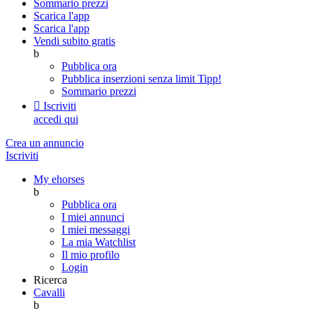
Sommario prezzi
Scarica l'app
Scarica l'app
Vendi subito gratis
b
Pubblica ora
Pubblica inserzioni senza limit
Tipp!
Sommario prezzi

Iscriviti
accedi qui
Crea un annuncio
Iscriviti
My ehorses
b
Pubblica ora
I miei annunci
I miei messaggi
La mia Watchlist
Il mio profilo
Login
Ricerca
Cavalli
b