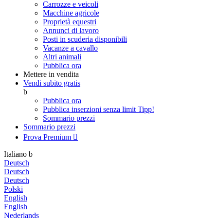
Carrozze e veicoli
Macchine agricole
Proprietà equestri
Annunci di lavoro
Posti in scuderia disponibili
Vacanze a cavallo
Altri animali
Pubblica ora
Mettere in vendita
Vendi subito gratis
b
Pubblica ora
Pubblica inserzioni senza limit
Tipp!
Sommario prezzi
Sommario prezzi
Prova Premium

Italiano
b
Deutsch
Deutsch
Deutsch
Polski
English
English
Nederlands