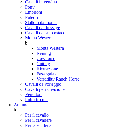
Cavalli in vendita
Pony
Embrioni
Puledri
Stalloni da monta
Cavalli da dressage
Cavalli da salto ostacoli
Monta Western
b
Monta Western
Reining
Cowhorse
Cutting
Ricreazione
Passeggiate
Versatility Ranch Horse
Cavalli da volteggio
Cavalli perricreazione
Venditori
Pubblica ora
Annunci
b
Per il cavallo
Per il cavaliere
Per la scuderia