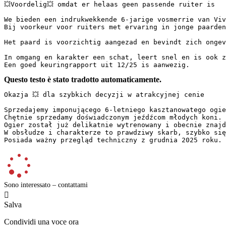
💥Voordelig💥 omdat er helaas geen passende ruiter is  

We bieden een indrukwekkende 6-jarige vosmerrie van Viv
Bij voorkeur voor ruiters met ervaring in jonge paarden. 
Het paard is voorzichtig aangezad en bevindt zich ongev
In omgang en karakter een schat, leert snel en is ook ze
Een goed keuringrapport uit 12/25 is aanwezig.
Questo testo è stato tradotto automaticamente.
Okazja 💥 dla szybkich decyzji w atrakcyjnej cenie

Sprzedajemy imponującego 6-letniego kasztanowatego ogie
Chętnie sprzedamy doświadczonym jeźdźcom młodych koni. 

Ogier został już delikatnie wytrenowany i obecnie znajd
W obsłudze i charakterze to prawdziwy skarb, szybko się
Posiada ważny przegląd techniczny z grudnia 2025 roku.
Sono interessato – contattami

Salva
Condividi una voce ora