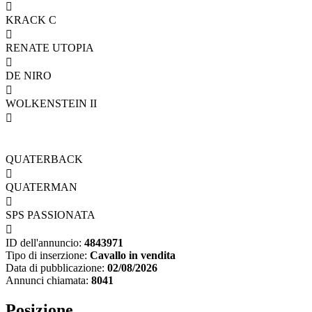

KRACK C

RENATE UTOPIA

DE NIRO

WOLKENSTEIN II

QUATERBACK

QUATERMAN

SPS PASSIONATA

ID dell'annuncio:
4843971
Tipo di inserzione:
Cavallo in vendita
Data di pubblicazione:
02/08/2026
Annunci chiamata:
8041
Posizione