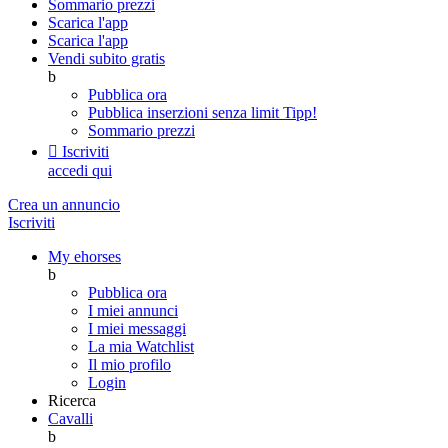
Sommario prezzi
Scarica l'app
Scarica l'app
Vendi subito gratis
b
Pubblica ora
Pubblica inserzioni senza limit
Tipp!
Sommario prezzi

Iscriviti
accedi qui
Crea un annuncio
Iscriviti
My ehorses
b
Pubblica ora
I miei annunci
I miei messaggi
La mia Watchlist
Il mio profilo
Login
Ricerca
Cavalli
b