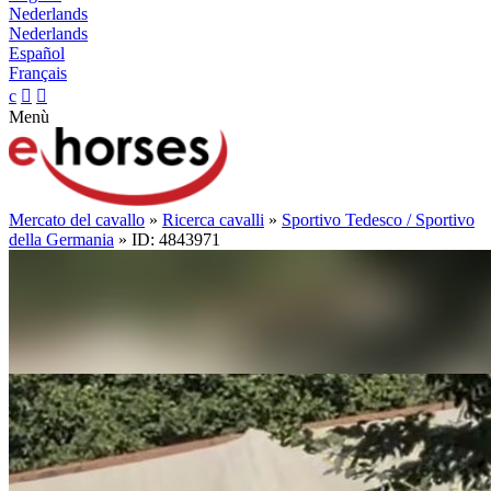
Nederlands
Nederlands
Español
Français
c


Menù
Mercato del cavallo
»
Ricerca cavalli
»
Sportivo Tedesco / Sportivo
della Germania
» ID: 4843971