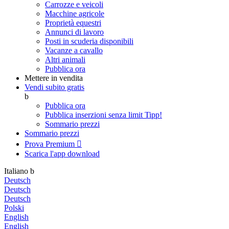
Carrozze e veicoli
Macchine agricole
Proprietà equestri
Annunci di lavoro
Posti in scuderia disponibili
Vacanze a cavallo
Altri animali
Pubblica ora
Mettere in vendita
Vendi subito gratis
b
Pubblica ora
Pubblica inserzioni senza limit
Tipp!
Sommario prezzi
Sommario prezzi
Prova Premium

Scarica l'app
download
Italiano
b
Deutsch
Deutsch
Deutsch
Polski
English
English