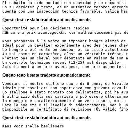
El caballo ha sido montado con suavidad y se encuentra 
En su carácter y trato, es un auténtico tesoro: aprende 
Cuenta con una inspección técnica favorable, válida has
Questo testo è stato tradotto automaticamente.
Opportunité pour les décideurs rapides  

💥Encore à prix avantageux💥, car malheureusement pas de 
Nous proposons à la vente un imposant hongre alezan de 
Idéal pour un cavalier expérimenté avec des jeunes cheva
Le hongre a été monté en douceur et se situe actuelleme
Au sol comme en caractère, c’est un véritable trésor, tr
N’étant pas un cheval pour débutants en raison de son â
Un contrôle technique récent (12/25) est disponible.  

Actuellement à un prix avantageux, son prix augmentera 
Questo testo è stato tradotto automaticamente.
Vendiamo il nostro stallone sauro di 6 anni, da Vivaldo
Ideale per cavalieri con esperienza con giovani cavalli
Lo stallone è stato montato con delicatezza, poi ha avu
È all'inizio della sua carriera e può essere ulteriorme
In maneggio e caratterialmente è un vero tesoro, molto 
Data la sua età e il livello di addestramento, non è un
Disponibile un certificato di revisione TÜV valido fino
Questo testo è stato tradotto automaticamente.
Kans voor snelle beslissers  
