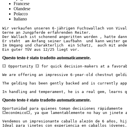
Francese
Olandese
Polacco
Italiano
Wir verkaufen unseren 6-jährigen Fuchswallach von Vival
Gerne an Jungpferde erfahrenden Reiter. 

Der Wallach ist schonend angeritten worden , hatte dann
Er steht  am Anfang seiner Laufbahn  und kann weiter gef
Im Umgang und charakterlich  ein Schatz,  auch mit ande
Ein guter TÜV aus 12/25 liegt vor.
Questo testo è stato tradotto automaticamente.
💥 Opportunity 💥 for quick decision-makers at a favorable
We are offering an impressive 6-year-old chestnut geldi
The gelding has been gently backed and is currently app
In handling and temperament, he is a real gem, learns q
Questo testo è stato tradotto automaticamente.
Oportunidad para quienes toman decisiones rápidamente  

💥económico💥, ya que lamentablemente no hay un jinete ade
Vendemos un impresionante caballo alezón de 6 años, hij
Ideal para jinetes con experiencia en caballos jóvenes. 