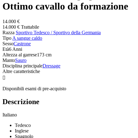
Ottimo cavallo da formazione
14.000 €
14.000 € Trattabile
Razza
Sportivo Tedesco / Sportivo della Germania
Tipo
A sangue caldo
Sesso
Castrone
Età
6 Anni
Altezza al garrese
173 cm
Manto
Sauro
Disciplina principale
Dressage
Altre caratteristiche

Disponibili esami di pre-acquisto
Descrizione
Italiano
Tedesco
Inglese
Spagnolo