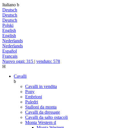
Italiano
b
Deutsch
Deutsch
Deutsch
Polski
English
English
Nederlands
Nederlands
Español
Français
Nuovo oggi: 315
|
venduto: 578
H
Cavalli
b
Cavalli in vendita
Pony
Embrioni
Puledri
Stalloni da monta
Cavalli da dressage
Cavalli da salto ostacoli
Monta Western
d
Monta Western