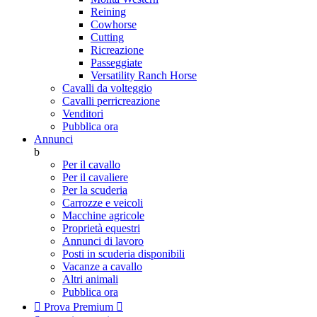
Reining
Cowhorse
Cutting
Ricreazione
Passeggiate
Versatility Ranch Horse
Cavalli da volteggio
Cavalli perricreazione
Venditori
Pubblica ora
Annunci
b
Per il cavallo
Per il cavaliere
Per la scuderia
Carrozze e veicoli
Macchine agricole
Proprietà equestri
Annunci di lavoro
Posti in scuderia disponibili
Vacanze a cavallo
Altri animali
Pubblica ora

Prova Premium
