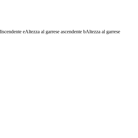
discendente
e
Altezza al garrese ascendente
b
Altezza al garrese