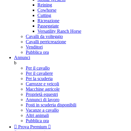
Reining
Cowhorse
Cutting
Ricreazione
Passeggiate
Versatility Ranch Horse
Cavalli da volteggio
Cavalli perricreazione
Venditori
Pubblica ora
Annunci
b
Per il cavallo
Per il cavaliere
Per la scuderia
Carrozze e veicoli
Macchine agricole
Proprietà equestri
Annunci di lavoro
Posti in scuderia disponibili
Vacanze a cavallo
Altri animali
Pubblica ora

Prova Premium
