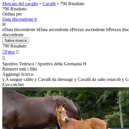
Mercato del cavallo
»
Cavalli
»
790 Risultato
790 Risultato
Ordina per
Data discendente
b
H
e
Data discendente
b
Data ascendente
e
Prezzo ascendente
b
Prezzo dis
discendente
Salva ricerca
790 Risultato

Filtro


Sportivo Tedesco / Sportivo della Germania
H
Rimuovi tutti i filtri
Aggiungi ricerca:
y
A sangue caldo
y
Cavalli da dressage
y
Cavalli da salto ostacoli
y
G
Eye-catcher