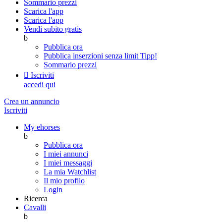
Sommario prezzi
Scarica l'app
Scarica l'app
Vendi subito gratis
b
Pubblica ora
Pubblica inserzioni senza limit
Tipp!
Sommario prezzi

Iscriviti
accedi qui
Crea un annuncio
Iscriviti
My ehorses
b
Pubblica ora
I miei annunci
I miei messaggi
La mia Watchlist
Il mio profilo
Login
Ricerca
Cavalli
b