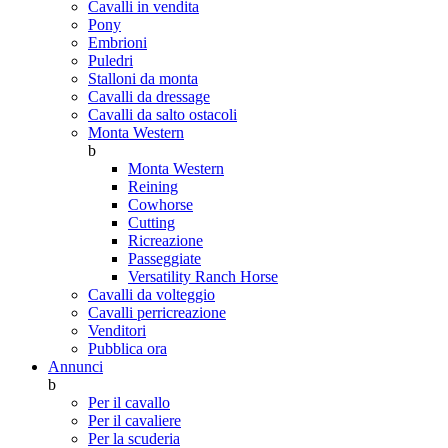
Cavalli in vendita
Pony
Embrioni
Puledri
Stalloni da monta
Cavalli da dressage
Cavalli da salto ostacoli
Monta Western
b
Monta Western
Reining
Cowhorse
Cutting
Ricreazione
Passeggiate
Versatility Ranch Horse
Cavalli da volteggio
Cavalli perricreazione
Venditori
Pubblica ora
Annunci
b
Per il cavallo
Per il cavaliere
Per la scuderia