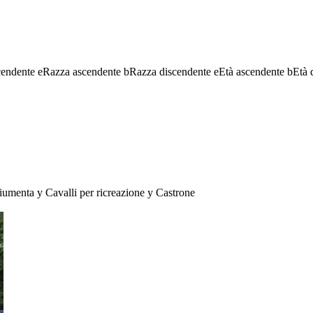
cendente
e
Razza ascendente
b
Razza discendente
e
Età ascendente
b
Età 
iumenta
y
Cavalli per ricreazione
y
Castrone