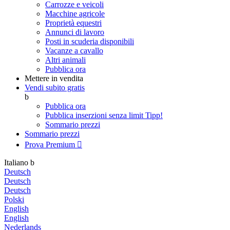
Carrozze e veicoli
Macchine agricole
Proprietà equestri
Annunci di lavoro
Posti in scuderia disponibili
Vacanze a cavallo
Altri animali
Pubblica ora
Mettere in vendita
Vendi subito gratis
b
Pubblica ora
Pubblica inserzioni senza limit
Tipp!
Sommario prezzi
Sommario prezzi
Prova Premium

Italiano
b
Deutsch
Deutsch
Deutsch
Polski
English
English
Nederlands