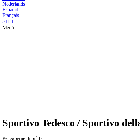
Nederlands
Español
Français
c


Menù
Sportivo Tedesco / Sportivo dell
Per saperne di più
b