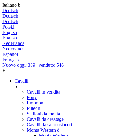
Italiano
b
Deutsch
Deutsch
Deutsch
Polski
English
English
Nederlands
Nederlands
Español
Français
Nuovo oggi: 389
|
venduto: 546
H
Cavalli
b
Cavalli in vendita
Pony
Embrioni
Puledri
Stalloni da monta
Cavalli da dressage
Cavalli da salto ostacoli
Monta Western
d
Monta Western