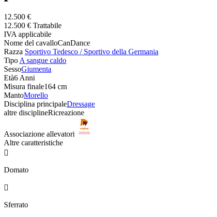
12.500 €
12.500 € Trattabile
IVA applicabile
Nome del cavallo
CanDance
Razza
Sportivo Tedesco / Sportivo della Germania
Tipo
A sangue caldo
Sesso
Giumenta
Età
6 Anni
Misura finale
164 cm
Manto
Morello
Disciplina principale
Dressage
altre discipline
Ricreazione
Associazione allevatori
Altre caratteristiche

Domato

Sferrato