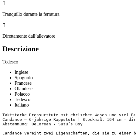

Tranquillo durante la ferratura

Direttamente dall’allevatore
Descrizione
Tedesco
Inglese
Spagnolo
Francese
Olandese
Polacco
Tedesco
Italiano
Taktstarke Dressurstute mit ehrlichem Wesen und viel Bin
Candance – 6-jährige Rappstute | Stockmaß: 164 cm - dire
Abstammung: DeLorean / Susu’s Boy

Candance vereint zwei Eigenschaften, die sie zu einer b