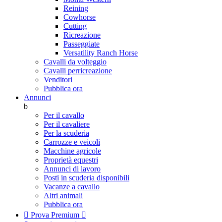
Reining
Cowhorse
Cutting
Ricreazione
Passeggiate
Versatility Ranch Horse
Cavalli da volteggio
Cavalli perricreazione
Venditori
Pubblica ora
Annunci
b
Per il cavallo
Per il cavaliere
Per la scuderia
Carrozze e veicoli
Macchine agricole
Proprietà equestri
Annunci di lavoro
Posti in scuderia disponibili
Vacanze a cavallo
Altri animali
Pubblica ora

Prova Premium
