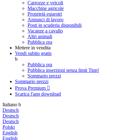
Carrozze e veicoli
Macchine agricole
Proprietà equestri
Annunci di lavoro
Posti in scuderia disponibili
Vacanze a cavallo
Altri animali
Pubblica ora
Mettere in vendita
Vendi subito gratis
b
Pubblica ora
Pubblica inserzioni senza limit
Tipp!
Sommario prezzi
Sommario prezzi
Prova Premium

Scarica l'app
download
Italiano
b
Deutsch
Deutsch
Deutsch
Polski
English
English