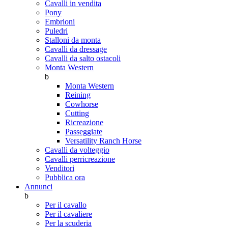
Cavalli in vendita
Pony
Embrioni
Puledri
Stalloni da monta
Cavalli da dressage
Cavalli da salto ostacoli
Monta Western
b
Monta Western
Reining
Cowhorse
Cutting
Ricreazione
Passeggiate
Versatility Ranch Horse
Cavalli da volteggio
Cavalli perricreazione
Venditori
Pubblica ora
Annunci
b
Per il cavallo
Per il cavaliere
Per la scuderia