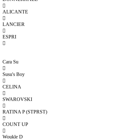

ALICANTE

LANCIER

ESPRI

Cara Su

Susu's Boy

CELINA

SWAROVSKI

RATINA P (STPRST)

COUNT UP

Woukle D