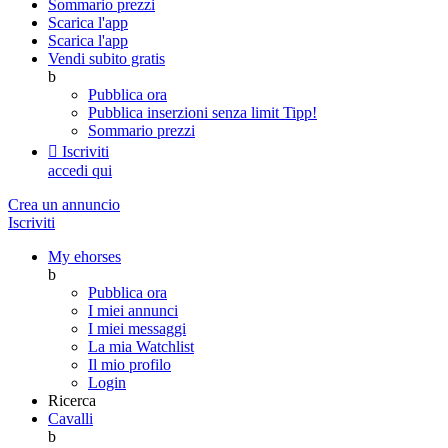
Sommario prezzi
Scarica l'app
Scarica l'app
Vendi subito gratis
b
Pubblica ora
Pubblica inserzioni senza limit
Tipp!
Sommario prezzi

Iscriviti
accedi qui
Crea un annuncio
Iscriviti
My ehorses
b
Pubblica ora
I miei annunci
I miei messaggi
La mia Watchlist
Il mio profilo
Login
Ricerca
Cavalli
b