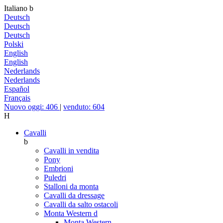
Italiano
b
Deutsch
Deutsch
Deutsch
Polski
English
English
Nederlands
Nederlands
Español
Français
Nuovo oggi: 406
|
venduto: 604
H
Cavalli
b
Cavalli in vendita
Pony
Embrioni
Puledri
Stalloni da monta
Cavalli da dressage
Cavalli da salto ostacoli
Monta Western
d
Monta Western