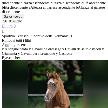
discendente
e
Razza ascendente
b
Razza discendente
e
Età ascendente
b
Età discendente
e
Altezza al garrese ascendente
b
Altezza al garrese
discendente
Salva ricerca
791 Risultato

Filtro


Sportivo Tedesco / Sportivo della Germania
H
Rimuovi tutti i filtri
Aggiungi ricerca:
y
A sangue caldo
y
Cavalli da dressage
y
Cavalli da salto ostacoli
y
Giumenta
y
Cavalli per ricreazione
y
Castrone
Eye-catcher