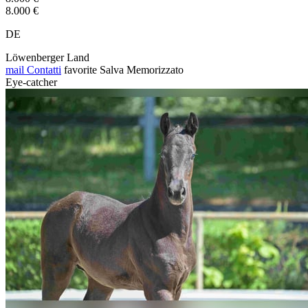
8.000 €
DE
Löwenberger Land
mail
Contatti
favorite
Salva
Memorizzato
Eye-catcher