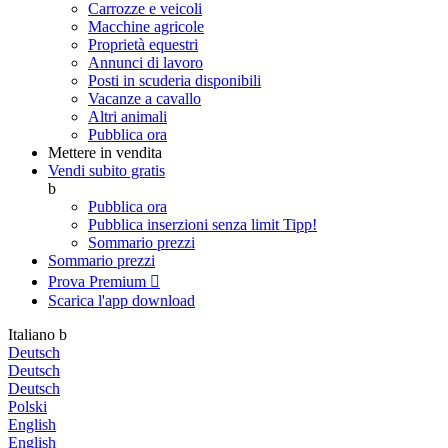
Carrozze e veicoli
Macchine agricole
Proprietà equestri
Annunci di lavoro
Posti in scuderia disponibili
Vacanze a cavallo
Altri animali
Pubblica ora
Mettere in vendita
Vendi subito gratis
b
Pubblica ora
Pubblica inserzioni senza limit
Tipp!
Sommario prezzi
Sommario prezzi
Prova Premium

Scarica l'app
download
Italiano
b
Deutsch
Deutsch
Deutsch
Polski
English
English