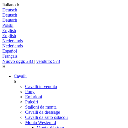
Italiano
b
Deutsch
Deutsch
Deutsch
Polski
English
English
Nederlands
Nederlands
Español
Français
Nuovo oggi: 283
|
venduto: 573
H
Cavalli
b
Cavalli in vendita
Pony
Embrioni
Puledri
Stalloni da monta
Cavalli da dressage
Cavalli da salto ostacoli
Monta Western
d
Monta Western