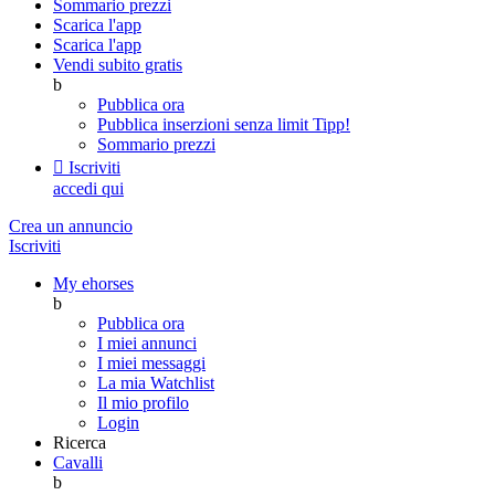
Sommario prezzi
Scarica l'app
Scarica l'app
Vendi subito gratis
b
Pubblica ora
Pubblica inserzioni senza limit
Tipp!
Sommario prezzi

Iscriviti
accedi qui
Crea un annuncio
Iscriviti
My ehorses
b
Pubblica ora
I miei annunci
I miei messaggi
La mia Watchlist
Il mio profilo
Login
Ricerca
Cavalli
b