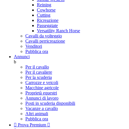
Reining
Cowhorse
Cutting
Ricreazione
Passeggiate
Versatility Ranch Horse
Cavalli da volteggio
Cavalli perricreazione
Venditori
Pubblica ora
Annunci
b
Per il cavallo
Per il cavaliere
Per la scuderia
Carrozze e veicoli
Macchine agricole
Proprietà equestri
Annunci di lavoro
Posti in scuderia disponibili
Vacanze a cavallo
Altri animali
Pubblica ora

Prova Premium
