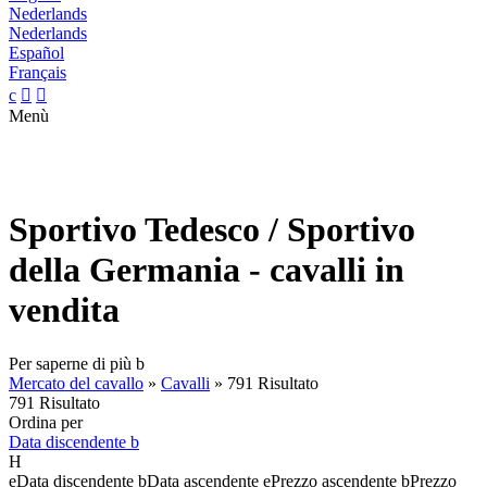
Nederlands
Nederlands
Español
Français
c


Menù
Sportivo Tedesco / Sportivo
della Germania - cavalli in
vendita
Per saperne di più
b
Mercato del cavallo
»
Cavalli
»
791 Risultato
791 Risultato
Ordina per
Data discendente
b
H
e
Data discendente
b
Data ascendente
e
Prezzo ascendente
b
Prezzo