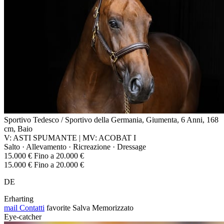
Sportivo Tedesco / Sportivo della Germania, Giumenta, 6 Anni, 168
cm, Baio
V: ASTI SPUMANTE | MV: ACOBAT I
Salto · Allevamento · Ricreazione · Dressage
15.000 € Fino a 20.000 €
15.000 € Fino a 20.000 €
DE
Erharting
mail
Contatti
favorite
Salva
Memorizzato
Eye-catcher