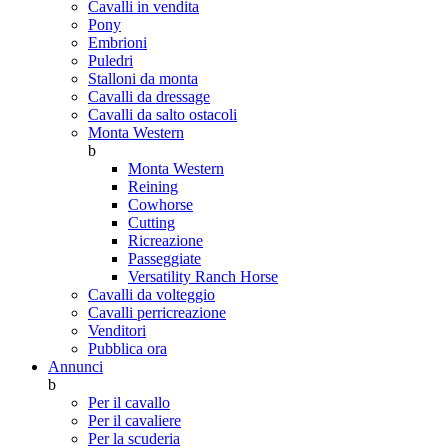
Cavalli in vendita
Pony
Embrioni
Puledri
Stalloni da monta
Cavalli da dressage
Cavalli da salto ostacoli
Monta Western
b
Monta Western
Reining
Cowhorse
Cutting
Ricreazione
Passeggiate
Versatility Ranch Horse
Cavalli da volteggio
Cavalli perricreazione
Venditori
Pubblica ora
Annunci
b
Per il cavallo
Per il cavaliere
Per la scuderia