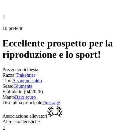

10 preferiti
Eccellente prospetto per la
riproduzione e lo sport!
Prezzo su richiesta
Razza
Trakehner
Tipo
A sangue caldo
Sesso
Giumenta
Età
Puledri (04/2026)
Manto
Baio scuro
Disciplina principale
Dressage
Associazione allevatori
Altre caratteristiche
