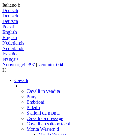
Italiano
b
Deutsch
Deutsch
Deutsch
Polski
English
English
Nederlands
Nederlands
Español
Français
Nuovo oggi: 397
|
venduto: 604
H
Cavalli
b
Cavalli in vendita
Pony
Embrioni
Puledri
Stalloni da monta
Cavalli da dressage
Cavalli da salto ostacoli
Monta Western
d
Monta Western