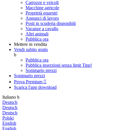
Carrozze e veicoli
Macchine agricole
Proprietà equestri
Annunci di lavoro
Posti in scuderia disponibili
Vacanze a cavallo
Altri animali
Pubblica ora
Mettere in vendita
Vendi subito gratis
b
Pubblica ora
Pubblica inserzioni senza limit
Tipp!
Sommario prezzi
Sommario prezzi
Prova Premium

Scarica l'app
download
Italiano
b
Deutsch
Deutsch
Deutsch
Polski
English
English