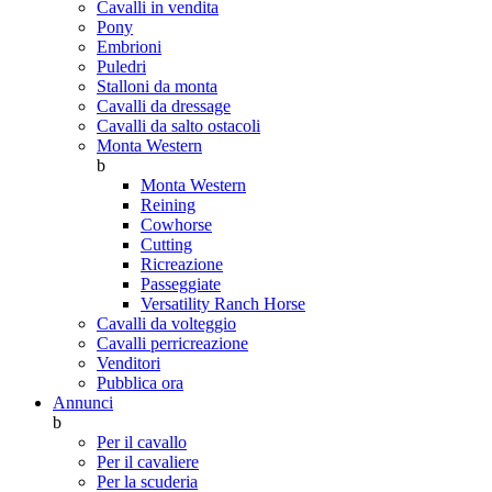
Cavalli in vendita
Pony
Embrioni
Puledri
Stalloni da monta
Cavalli da dressage
Cavalli da salto ostacoli
Monta Western
b
Monta Western
Reining
Cowhorse
Cutting
Ricreazione
Passeggiate
Versatility Ranch Horse
Cavalli da volteggio
Cavalli perricreazione
Venditori
Pubblica ora
Annunci
b
Per il cavallo
Per il cavaliere
Per la scuderia