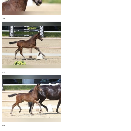
~
~
~