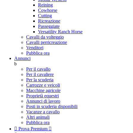
Reining
Cowhorse
Cutting
Ricreazione
Passeggiate
Versatility Ranch Horse
Cavalli da volteggio
Cavalli perricreazione
Venditori
Pubblica ora
Annunci
b
Per il cavallo
Per il cavaliere
Per la scuderia
Carrozze e veicoli
Macchine agricole
Proprietà equestri
Annunci di lavoro
Posti in scuderia disponibili
Vacanze a cavallo
Altri animali
Pubblica ora

Prova Premium
