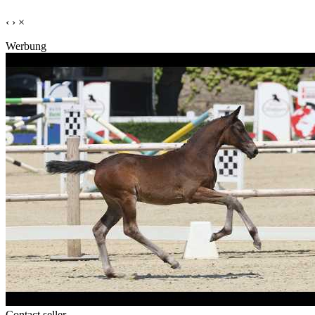
‹
›
×
Werbung
Contact seller