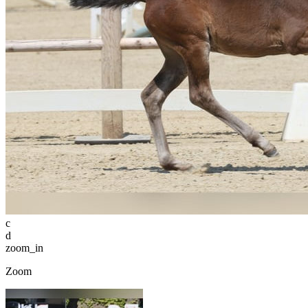
c
d
zoom_in
Zoom