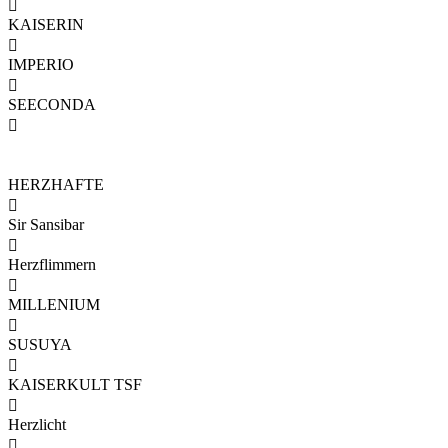

KAISERIN

IMPERIO

SEECONDA

HERZHAFTE

Sir Sansibar

Herzflimmern

MILLENIUM

SUSUYA

KAISERKULT TSF

Herzlicht
