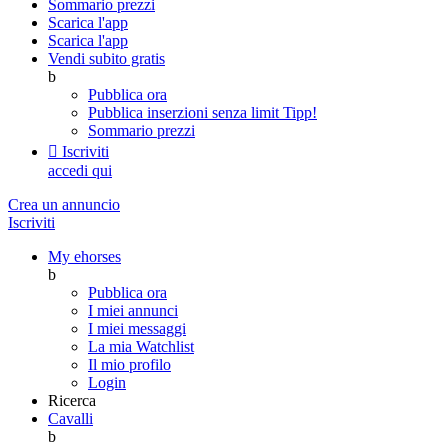
Sommario prezzi
Scarica l'app
Scarica l'app
Vendi subito gratis
b
Pubblica ora
Pubblica inserzioni senza limit
Tipp!
Sommario prezzi

Iscriviti
accedi qui
Crea un annuncio
Iscriviti
My ehorses
b
Pubblica ora
I miei annunci
I miei messaggi
La mia Watchlist
Il mio profilo
Login
Ricerca
Cavalli
b