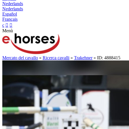
Nederlands
Nederlands
Español
Français
c


Menù
Mercato del cavallo
»
Ricerca cavalli
»
Trakehner
» ID: 4888415