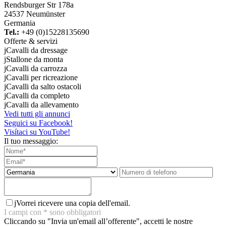
Rendsburger Str 178a
24537 Neumünster
Germania
Tel.:
+49 (0)15228135690
Offerte & servizi
j
Cavalli da dressage
j
Stallone da monta
j
Cavalli da carrozza
j
Cavalli per ricreazione
j
Cavalli da salto ostacoli
j
Cavalli da completo
j
Cavalli da allevamento
Vedi tutti gli annunci
Seguici su Facebook!
Visítaci su YouTube!
Il tuo messaggio:
j
Vorrei ricevere una copia dell'email.
I campi con
*
sono obbligatori
Cliccando su "Invia un'email all’offerente", accetti le nostre