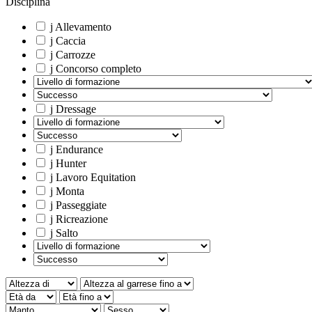
Disciplina
j
Allevamento
j
Caccia
j
Carrozze
j
Concorso completo
j
Dressage
j
Endurance
j
Hunter
j
Lavoro Equitation
j
Monta
j
Passeggiate
j
Ricreazione
j
Salto