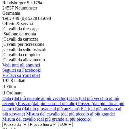
Rendsburger Str 178a
24537 Neumünster
Germania
Tel.:
+49 (0)15228135690
Offerte & servizi
j
Cavalli da dressage
j
Stallone da monta
j
Cavalli da carrozza
j
Cavalli per ricreazione
j
Cavalli da salto ostacoli
j
Cavalli da completo
j
Cavalli da allevamento
Vedi tutti gli annunci
Seguici su Facebook!
Visítaci su YouTube!
197 Risultati

Filtro

Ordinare
Data (dal più recente al più vecchio)
Data (dal più vecchio al più
recente)
Prezzo (dal più basso al più alto)
Prezzo (dal più alto al più
basso)
Età (dal più giovane al più anziano)
Età (dal più anziano al
più giovane)
Misura del cavallo (dal più piccolo al più grande)
Misura del cavallo (dal più grande al più piccolo)