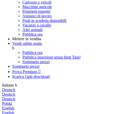
Carrozze e veicoli
Macchine agricole
Proprietà equestri
Annunci di lavoro
Posti in scuderia disponibili
Vacanze a cavallo
Altri animali
Pubblica ora
Mettere in vendita
Vendi subito gratis
b
Pubblica ora
Pubblica inserzioni senza limit
Tipp!
Sommario prezzi
Sommario prezzi
Prova Premium

Scarica l'app
download
Italiano
b
Deutsch
Deutsch
Deutsch
Polski
English
English