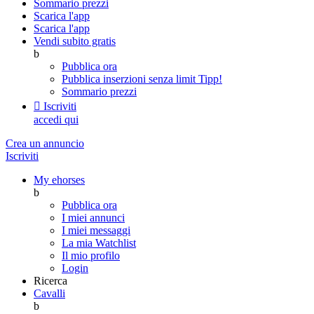
Sommario prezzi
Scarica l'app
Scarica l'app
Vendi subito gratis
b
Pubblica ora
Pubblica inserzioni senza limit
Tipp!
Sommario prezzi

Iscriviti
accedi qui
Crea un annuncio
Iscriviti
My ehorses
b
Pubblica ora
I miei annunci
I miei messaggi
La mia Watchlist
Il mio profilo
Login
Ricerca
Cavalli
b