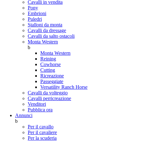
Cavalli in vendita
Pony
Embrioni
Puledri
Stalloni da monta
Cavalli da dressage
Cavalli da salto ostacoli
Monta Western
b
Monta Western
Reining
Cowhorse
Cutting
Ricreazione
Passeggiate
Versatility Ranch Horse
Cavalli da volteggio
Cavalli perricreazione
Venditori
Pubblica ora
Annunci
b
Per il cavallo
Per il cavaliere
Per la scuderia