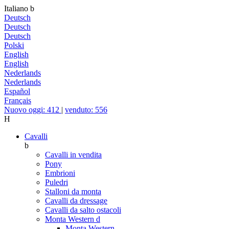
Italiano
b
Deutsch
Deutsch
Deutsch
Polski
English
English
Nederlands
Nederlands
Español
Français
Nuovo oggi: 412
|
venduto: 556
H
Cavalli
b
Cavalli in vendita
Pony
Embrioni
Puledri
Stalloni da monta
Cavalli da dressage
Cavalli da salto ostacoli
Monta Western
d
Monta Western