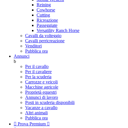
Reining
Cowhorse
Cutting
Ricreazione
Passeggiate
Versatility Ranch Horse
Cavalli da volteggio
Cavalli perricreazione
Venditori
Pubblica ora
Annunci
b
Per il cavallo
Per il cavaliere
Per la scuderia
Carrozze e veicoli
Macchine agricole
Proprietà equestri
Annunci di lavoro
Posti in scuderia disponibili
Vacanze a cavallo
Altri animali
Pubblica ora

Prova Premium
