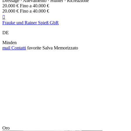
Dressage · Allevamento · Hunter · Ricreazione
20.000 € Fino a 40.000 €
20.000 € Fino a 40.000 €

Frauke und Rainer Spieß GbR
DE
Minden
mail
Contatti
favorite
Salva
Memorizzato
Oro