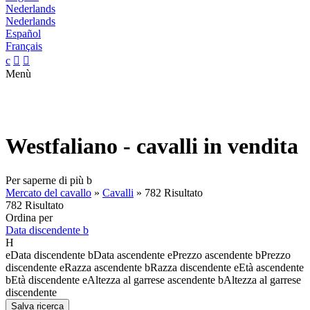
Nederlands
Nederlands
Español
Français
c


Menù
Westfaliano - cavalli in vendita
Per saperne di più
b
Mercato del cavallo
»
Cavalli
»
782 Risultato
782 Risultato
Ordina per
Data discendente
b
H
e
Data discendente
b
Data ascendente
e
Prezzo ascendente
b
Prezzo
discendente
e
Razza ascendente
b
Razza discendente
e
Età ascendente
b
Età discendente
e
Altezza al garrese ascendente
b
Altezza al garrese
discendente
Salva ricerca