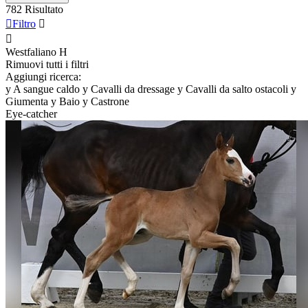
782 Risultato

Filtro


Westfaliano
H
Rimuovi tutti i filtri
Aggiungi ricerca:
y
A sangue caldo
y
Cavalli da dressage
y
Cavalli da salto ostacoli
y
Giumenta
y
Baio
y
Castrone
Eye-catcher