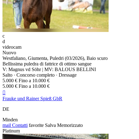
c
d
videocam
Nuovo
Westfaliano, Giumenta, Puledri (03/2026), Baio scuro
Bellissima puledra di fattrice di ottimo sangue
V: Magnus vd Söhr | MV: BALOUS BELLINI
Salto · Concorso completo · Dressage
5.000 € Fino a 10.000 €
5.000 € Fino a 10.000 €

Frauke und Rainer Spieß GbR
DE
Minden
mail
Contatti
favorite
Salva
Memorizzato
Platinum