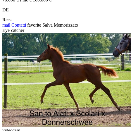
DE
Rees
mail
Contatti
favorite
Salva
Memorizzato
Eye-catcher
videocam