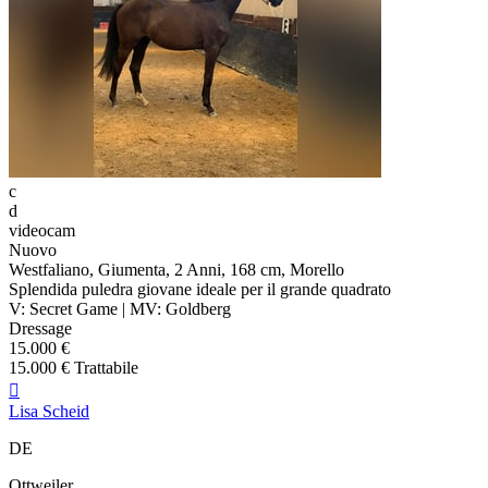
c
d
videocam
Nuovo
Westfaliano, Giumenta, 2 Anni, 168 cm, Morello
Splendida puledra giovane ideale per il grande quadrato
V: Secret Game | MV: Goldberg
Dressage
15.000 €
15.000 € Trattabile

Lisa Scheid
DE
Ottweiler