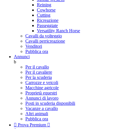
Reining
Cowhorse
Cutting
Ricreazione
Passeggiate
Versatility Ranch Horse
Cavalli da volteggio
Cavalli perricreazione
Venditori
Pubblica ora
Annunci
b
Per il cavallo
Per il cavaliere
Per la scuderia
Carrozze e veicoli
Macchine agricole
Proprietà equestri
Annunci di lavoro
Posti in scuderia disponibili
Vacanze a cavallo
Altri animali
Pubblica ora

Prova Premium
