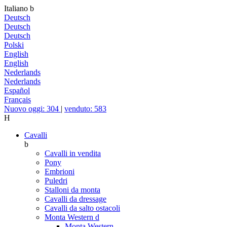
Italiano
b
Deutsch
Deutsch
Deutsch
Polski
English
English
Nederlands
Nederlands
Español
Français
Nuovo oggi: 304
|
venduto: 583
H
Cavalli
b
Cavalli in vendita
Pony
Embrioni
Puledri
Stalloni da monta
Cavalli da dressage
Cavalli da salto ostacoli
Monta Western
d
Monta Western