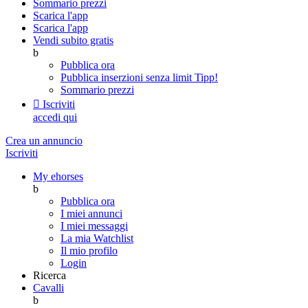
Sommario prezzi
Scarica l'app
Scarica l'app
Vendi subito gratis
b
Pubblica ora
Pubblica inserzioni senza limit
Tipp!
Sommario prezzi

Iscriviti
accedi qui
Crea un annuncio
Iscriviti
My ehorses
b
Pubblica ora
I miei annunci
I miei messaggi
La mia Watchlist
Il mio profilo
Login
Ricerca
Cavalli
b