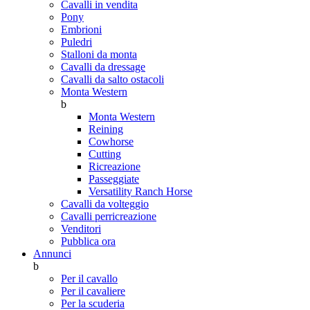
Cavalli in vendita
Pony
Embrioni
Puledri
Stalloni da monta
Cavalli da dressage
Cavalli da salto ostacoli
Monta Western
b
Monta Western
Reining
Cowhorse
Cutting
Ricreazione
Passeggiate
Versatility Ranch Horse
Cavalli da volteggio
Cavalli perricreazione
Venditori
Pubblica ora
Annunci
b
Per il cavallo
Per il cavaliere
Per la scuderia