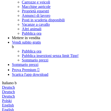
Carrozze e veicoli
Macchine agricole
Proprietà equestri
Annunci di lavoro
Posti in scuderia disponibili
Vacanze a cavallo
Altri animali
Pubblica ora
Mettere in vendita
Vendi subito gratis
b
Pubblica ora
Pubblica inserzioni senza limit
Tipp!
Sommario prezzi
Sommario prezzi
Prova Premium

Scarica l'app
download
Italiano
b
Deutsch
Deutsch
Deutsch
Polski
English
English