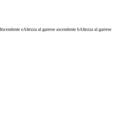
discendente
e
Altezza al garrese ascendente
b
Altezza al garrese