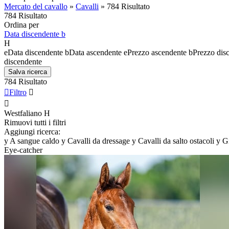
Mercato del cavallo
»
Cavalli
»
784 Risultato
784 Risultato
Ordina per
Data discendente
b
H
e
Data discendente
b
Data ascendente
e
Prezzo ascendente
b
Prezzo dis
discendente
Salva ricerca
784 Risultato

Filtro


Westfaliano
H
Rimuovi tutti i filtri
Aggiungi ricerca:
y
A sangue caldo
y
Cavalli da dressage
y
Cavalli da salto ostacoli
y
G
Eye-catcher