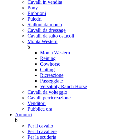
Cavalli in vendita
Pony
Embrioni
Puledri
Stalloni da monta
Cavalli da dressage
Cavalli da salto ostacoli
Monta Western
b
Monta Western
Reining
Cowhorse
Cutting
Ricreazione
Passeggiate
Versatility Ranch Horse
Cavalli da volteggio
Cavalli perricreazione
Venditori
Pubblica ora
Annunci
b
Per il cavallo
Per il cavaliere
Per la scuderia