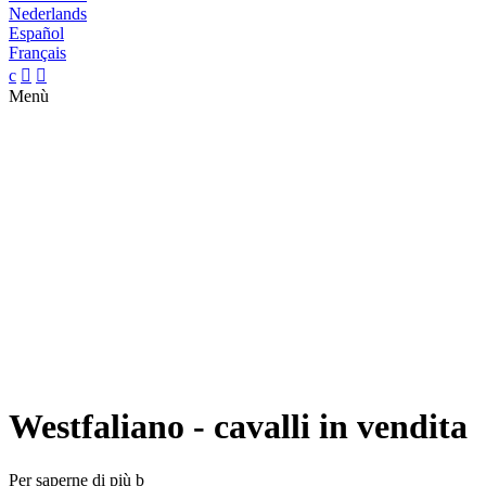
Nederlands
Español
Français
c


Menù
Westfaliano - cavalli in vendita
Per saperne di più
b