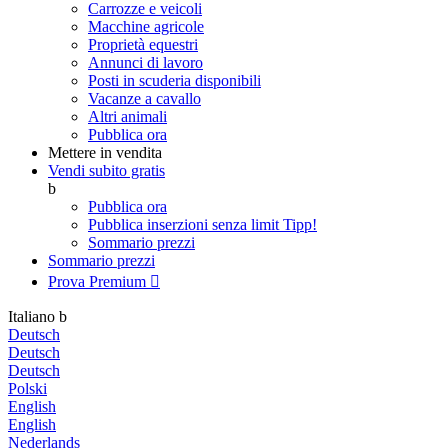
Carrozze e veicoli
Macchine agricole
Proprietà equestri
Annunci di lavoro
Posti in scuderia disponibili
Vacanze a cavallo
Altri animali
Pubblica ora
Mettere in vendita
Vendi subito gratis
b
Pubblica ora
Pubblica inserzioni senza limit
Tipp!
Sommario prezzi
Sommario prezzi
Prova Premium

Italiano
b
Deutsch
Deutsch
Deutsch
Polski
English
English
Nederlands