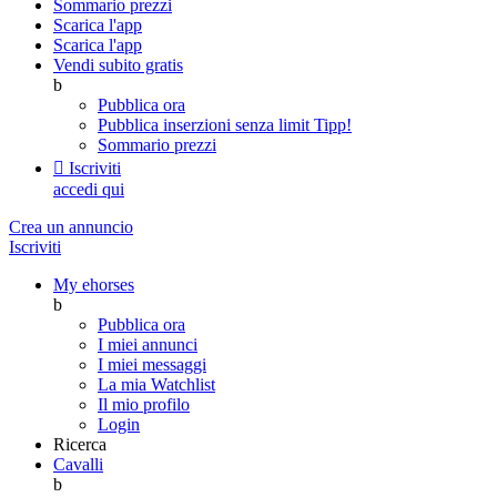
Sommario prezzi
Scarica l'app
Scarica l'app
Vendi subito gratis
b
Pubblica ora
Pubblica inserzioni senza limit
Tipp!
Sommario prezzi

Iscriviti
accedi qui
Crea un annuncio
Iscriviti
My ehorses
b
Pubblica ora
I miei annunci
I miei messaggi
La mia Watchlist
Il mio profilo
Login
Ricerca
Cavalli
b