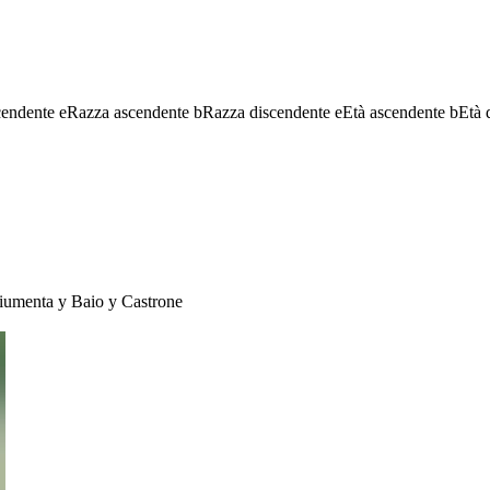
cendente
e
Razza ascendente
b
Razza discendente
e
Età ascendente
b
Età 
iumenta
y
Baio
y
Castrone