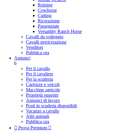
Reining
Cowhorse
Cutting
Ricreazione
Passeggiate
Versatility Ranch Horse
Cavalli da volteggio
Cavalli perricreazione
Venditori
Pubblica ora
Annunci
b
Per il cavallo
Per il cavaliere
Per la scuderia
Carrozze e veicoli
Macchine agricole
Proprietà equestri
Annunci di lavoro
Posti in scuderia disponibili
Vacanze a cavallo
Altri animali
Pubblica ora

Prova Premium
