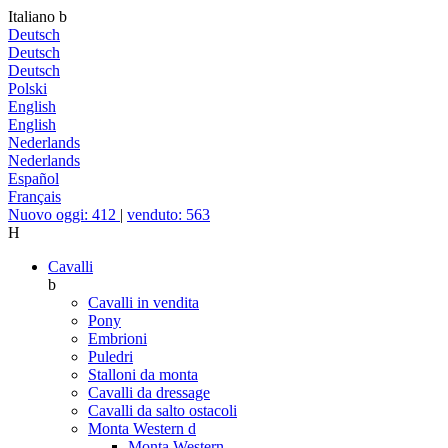
Italiano
b
Deutsch
Deutsch
Deutsch
Polski
English
English
Nederlands
Nederlands
Español
Français
Nuovo oggi: 412
|
venduto: 563
H
Cavalli
b
Cavalli in vendita
Pony
Embrioni
Puledri
Stalloni da monta
Cavalli da dressage
Cavalli da salto ostacoli
Monta Western
d
Monta Western