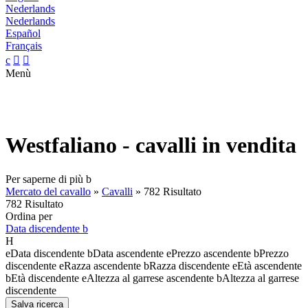
Nederlands
Nederlands
Español
Français
c


Menù
Westfaliano - cavalli in vendita
Per saperne di più
b
Mercato del cavallo
»
Cavalli
»
782 Risultato
782 Risultato
Ordina per
Data discendente
b
H
e
Data discendente
b
Data ascendente
e
Prezzo ascendente
b
Prezzo
discendente
e
Razza ascendente
b
Razza discendente
e
Età ascendente
b
Età discendente
e
Altezza al garrese ascendente
b
Altezza al garrese
discendente
Salva ricerca