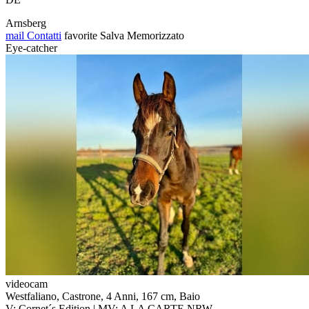
Arnsberg
mail
Contatti
favorite
Salva
Memorizzato
Eye-catcher
videocam
Westfaliano, Castrone, 4 Anni, 167 cm, Baio
V: Cornet´s Edition | MV: A LA CARTE NRW