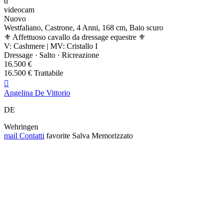
d
videocam
Nuovo
Westfaliano, Castrone, 4 Anni, 168 cm, Baio scuro
⚜️ Affettuoso cavallo da dressage equestre ⚜️
V: Cashmere | MV: Cristallo I
Dressage · Salto · Ricreazione
16.500 €
16.500 € Trattabile

Angelina De Vittorio
DE
Wehringen
mail
Contatti
favorite
Salva
Memorizzato