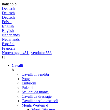
Italiano
b
Deutsch
Deutsch
Deutsch
Polski
English
English
Nederlands
Nederlands
Español
Français
Nuovo oggi: 451
|
venduto: 558
H
Cavalli
b
Cavalli in vendita
Pony
Embrioni
Puledri
Stalloni da monta
Cavalli da dressage
Cavalli da salto ostacoli
Monta Western
d
Monta Western