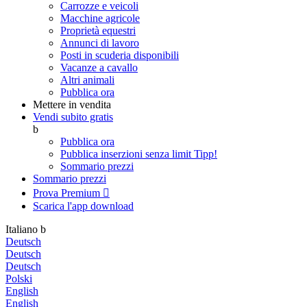
Carrozze e veicoli
Macchine agricole
Proprietà equestri
Annunci di lavoro
Posti in scuderia disponibili
Vacanze a cavallo
Altri animali
Pubblica ora
Mettere in vendita
Vendi subito gratis
b
Pubblica ora
Pubblica inserzioni senza limit
Tipp!
Sommario prezzi
Sommario prezzi
Prova Premium

Scarica l'app
download
Italiano
b
Deutsch
Deutsch
Deutsch
Polski
English
English