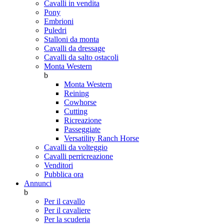
Cavalli in vendita
Pony
Embrioni
Puledri
Stalloni da monta
Cavalli da dressage
Cavalli da salto ostacoli
Monta Western
b
Monta Western
Reining
Cowhorse
Cutting
Ricreazione
Passeggiate
Versatility Ranch Horse
Cavalli da volteggio
Cavalli perricreazione
Venditori
Pubblica ora
Annunci
b
Per il cavallo
Per il cavaliere
Per la scuderia