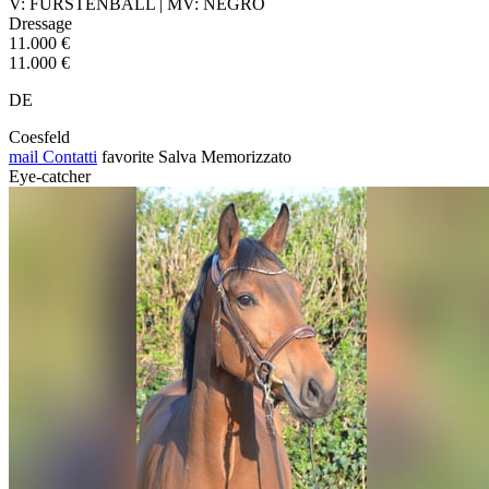
V: FÜRSTENBALL | MV: NEGRO
Dressage
11.000 €
11.000 €
DE
Coesfeld
mail
Contatti
favorite
Salva
Memorizzato
Eye-catcher