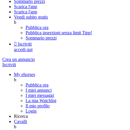
Sommario prezzi
Scarica l'app
Scarica l'app
Vendi subito gratis
b
Pubblica ora
Pubblica inserzioni senza limit
Tipp!
Sommario prezzi

Iscriviti
accedi qui
Crea un annuncio
Iscriviti
My ehorses
b
Pubblica ora
I miei annunci
I miei messaggi
La mia Watchlist
Il mio profilo
Login
Ricerca
Cavalli
b