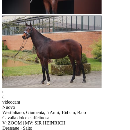
c
d
videocam
Nuovo
Westfaliano, Giumenta, 5 Anni, 164 cm, Baio
Cavalla dolce e affettuosa
V: ZOOM | MV: SIR HEINRICH
Dressage · Salto