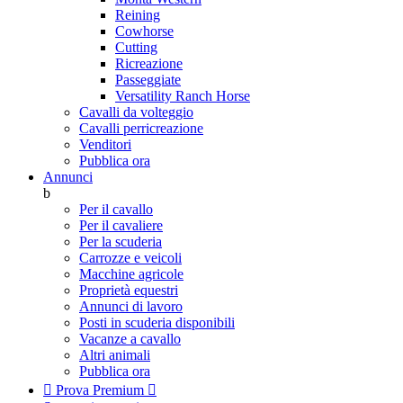
Reining
Cowhorse
Cutting
Ricreazione
Passeggiate
Versatility Ranch Horse
Cavalli da volteggio
Cavalli perricreazione
Venditori
Pubblica ora
Annunci
b
Per il cavallo
Per il cavaliere
Per la scuderia
Carrozze e veicoli
Macchine agricole
Proprietà equestri
Annunci di lavoro
Posti in scuderia disponibili
Vacanze a cavallo
Altri animali
Pubblica ora

Prova Premium
