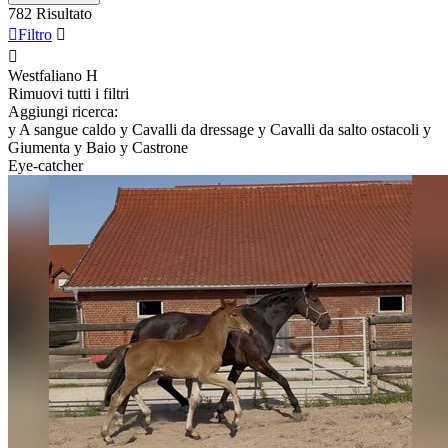
782 Risultato

Filtro


Westfaliano
H
Rimuovi tutti i filtri
Aggiungi ricerca:
y
A sangue caldo
y
Cavalli da dressage
y
Cavalli da salto ostacoli
y
Giumenta
y
Baio
y
Castrone
Eye-catcher