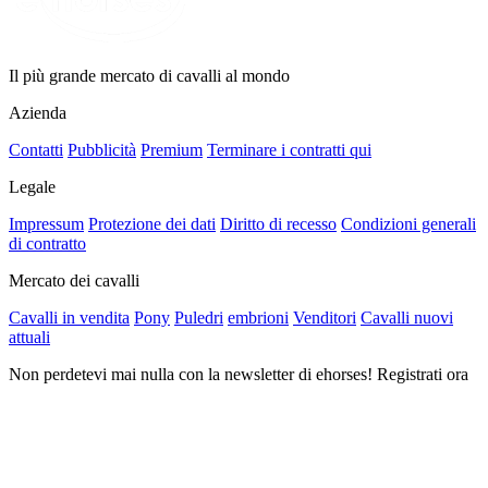
Il più grande mercato di cavalli al mondo
Azienda
Contatti
Pubblicità
Premium
Terminare i contratti qui
Legale
Impressum
Protezione dei dati
Diritto di recesso
Condizioni generali
di contratto
Mercato dei cavalli
Cavalli in vendita
Pony
Puledri
embrioni
Venditori
Cavalli nuovi
attuali
Non perdetevi mai nulla con la newsletter di ehorses! Registrati ora