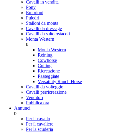
Cavalli in vendita
Pony
Embrioni
Puledri
Stalloni da monta
Cavalli da dressage
Cavalli da salto ostacoli
Monta Western
b
Monta Western
Reining
Cowhorse
Cutting
Ricreazione
Passeggiate
Versatility Ranch Horse
Cavalli da volteggio
Cavalli perricreazione
Venditori
Pubblica ora
Annunci
b
Per il cavallo
Per il cavaliere
Per la scuderia