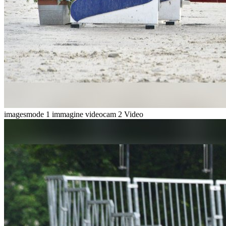
imagesmode
1 immagine
videocam
2 Video