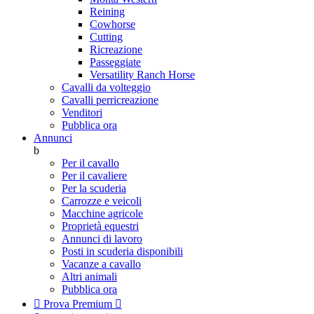
Reining
Cowhorse
Cutting
Ricreazione
Passeggiate
Versatility Ranch Horse
Cavalli da volteggio
Cavalli perricreazione
Venditori
Pubblica ora
Annunci
b
Per il cavallo
Per il cavaliere
Per la scuderia
Carrozze e veicoli
Macchine agricole
Proprietà equestri
Annunci di lavoro
Posti in scuderia disponibili
Vacanze a cavallo
Altri animali
Pubblica ora

Prova Premium
