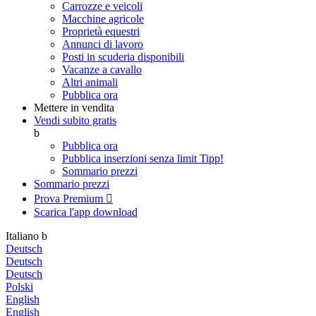
Carrozze e veicoli
Macchine agricole
Proprietà equestri
Annunci di lavoro
Posti in scuderia disponibili
Vacanze a cavallo
Altri animali
Pubblica ora
Mettere in vendita
Vendi subito gratis
b
Pubblica ora
Pubblica inserzioni senza limit
Tipp!
Sommario prezzi
Sommario prezzi
Prova Premium

Scarica l'app
download
Italiano
b
Deutsch
Deutsch
Deutsch
Polski
English
English