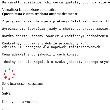
Un cavallo ideale per chi cerca qualità, buon carattere
Visualizza la traduzione automatica
Questo testo è stato tradotto automaticamente.
Z przyjemnością oferujemy pięknego 6-letniego konia, kt
Wyróżnia się łatwością jazdy i chęcią do pracy, zawsze 
Bardzo dobrze ułożony również w codziennym obchodzeniu s
Konkretny, poprawny i dobrze prowadzony koń.

Zdjęcia RTG dostępne dla naprawdę zainteresowanych.

Cena adekwatna do jakości i cech konia.

Idealny koń dla kogoś, kto szuka jakości, dobrego umysł
Sono interessato – contattami

Salva
Condividi una voce ora