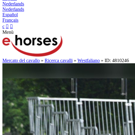
Nederlands
Nederlands
Español
Français
c


Menù
Mercato del cavallo
»
Ricerca cavalli
»
Westfaliano
» ID: 4810246