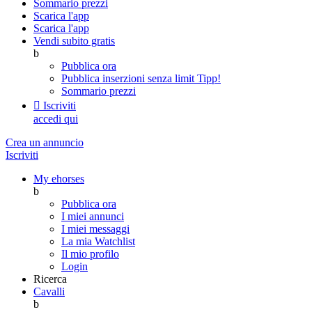
Sommario prezzi
Scarica l'app
Scarica l'app
Vendi subito gratis
b
Pubblica ora
Pubblica inserzioni senza limit
Tipp!
Sommario prezzi

Iscriviti
accedi qui
Crea un annuncio
Iscriviti
My ehorses
b
Pubblica ora
I miei annunci
I miei messaggi
La mia Watchlist
Il mio profilo
Login
Ricerca
Cavalli
b