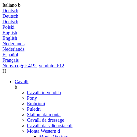
Italiano
b
Deutsch
Deutsch
Deutsch
Polski
English
English
Nederlands
Nederlands
Español
Français
Nuovo oggi: 419
|
venduto: 612
H
Cavalli
b
Cavalli in vendita
Pony
Embrioni
Puledri
Stalloni da monta
Cavalli da dressage
Cavalli da salto ostacoli
Monta Western
d
Monta Western