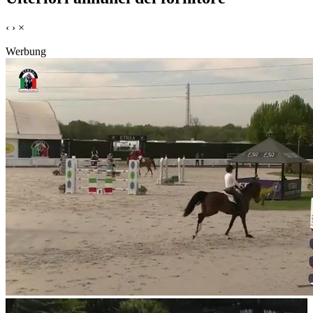
‹
›
×
Werbung