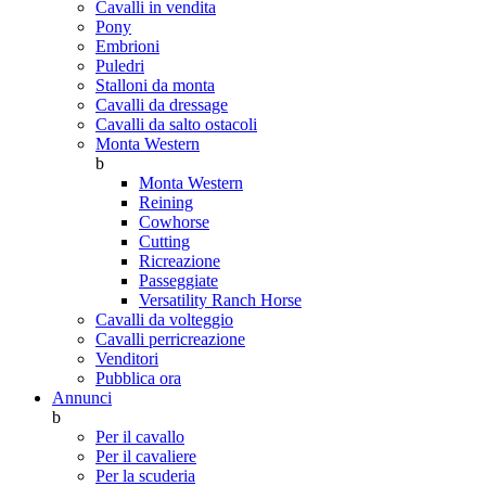
Cavalli in vendita
Pony
Embrioni
Puledri
Stalloni da monta
Cavalli da dressage
Cavalli da salto ostacoli
Monta Western
b
Monta Western
Reining
Cowhorse
Cutting
Ricreazione
Passeggiate
Versatility Ranch Horse
Cavalli da volteggio
Cavalli perricreazione
Venditori
Pubblica ora
Annunci
b
Per il cavallo
Per il cavaliere
Per la scuderia