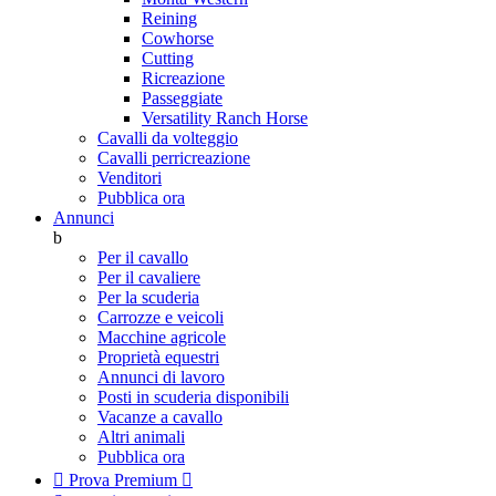
Reining
Cowhorse
Cutting
Ricreazione
Passeggiate
Versatility Ranch Horse
Cavalli da volteggio
Cavalli perricreazione
Venditori
Pubblica ora
Annunci
b
Per il cavallo
Per il cavaliere
Per la scuderia
Carrozze e veicoli
Macchine agricole
Proprietà equestri
Annunci di lavoro
Posti in scuderia disponibili
Vacanze a cavallo
Altri animali
Pubblica ora

Prova Premium
