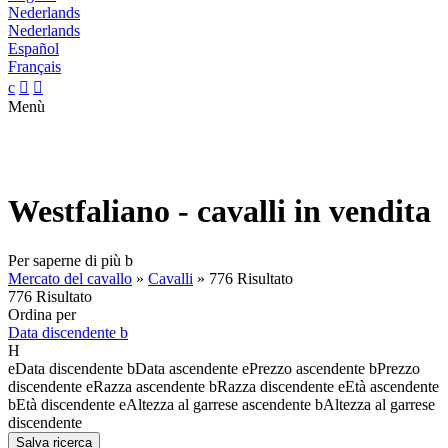
Nederlands
Nederlands
Español
Français
c


Menù
Westfaliano - cavalli in vendita
Per saperne di più
b
Mercato del cavallo
»
Cavalli
»
776 Risultato
776 Risultato
Ordina per
Data discendente
b
H
e
Data discendente
b
Data ascendente
e
Prezzo ascendente
b
Prezzo
discendente
e
Razza ascendente
b
Razza discendente
e
Età ascendente
b
Età discendente
e
Altezza al garrese ascendente
b
Altezza al garrese
discendente
Salva ricerca