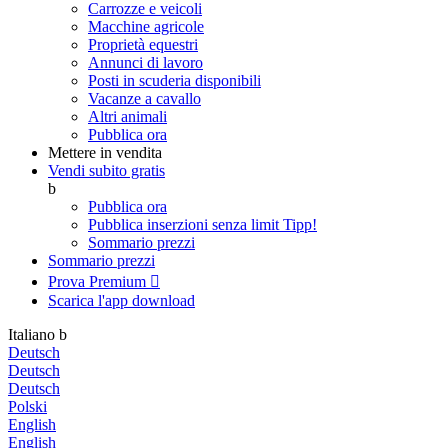
Carrozze e veicoli
Macchine agricole
Proprietà equestri
Annunci di lavoro
Posti in scuderia disponibili
Vacanze a cavallo
Altri animali
Pubblica ora
Mettere in vendita
Vendi subito gratis
b
Pubblica ora
Pubblica inserzioni senza limit
Tipp!
Sommario prezzi
Sommario prezzi
Prova Premium

Scarica l'app
download
Italiano
b
Deutsch
Deutsch
Deutsch
Polski
English
English