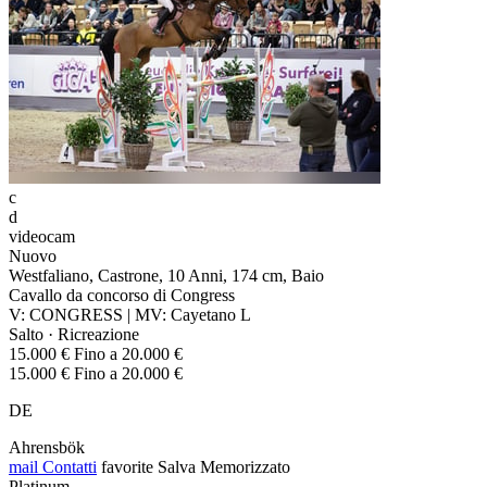
c
d
videocam
Nuovo
Westfaliano, Castrone, 10 Anni, 174 cm, Baio
Cavallo da concorso di Congress
V: CONGRESS | MV: Cayetano L
Salto · Ricreazione
15.000 € Fino a 20.000 €
15.000 € Fino a 20.000 €
DE
Ahrensbök
mail
Contatti
favorite
Salva
Memorizzato
Platinum