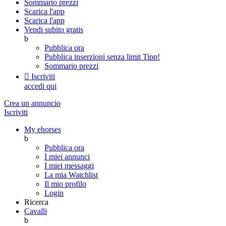
Sommario prezzi
Scarica l'app
Scarica l'app
Vendi subito gratis
b
Pubblica ora
Pubblica inserzioni senza limit
Tipp!
Sommario prezzi

Iscriviti
accedi qui
Crea un annuncio
Iscriviti
My ehorses
b
Pubblica ora
I miei annunci
I miei messaggi
La mia Watchlist
Il mio profilo
Login
Ricerca
Cavalli
b