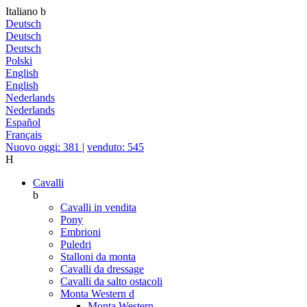
Italiano
b
Deutsch
Deutsch
Deutsch
Polski
English
English
Nederlands
Nederlands
Español
Français
Nuovo oggi: 381
|
venduto: 545
H
Cavalli
b
Cavalli in vendita
Pony
Embrioni
Puledri
Stalloni da monta
Cavalli da dressage
Cavalli da salto ostacoli
Monta Western
d
Monta Western