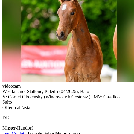
videocam
Westfaliano, Stallone, Puledri (04/2026), Baio
V: Cornet Obolensky (Windows v.h.Costersv.) | MV: Casallco
Salto
Offerta all’asta
DE
Mnster-Handorf
mail
Contatti
favorite
Salva
Memorizzato