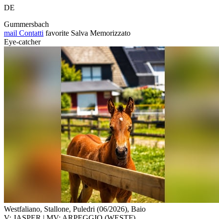
DE
Gummersbach
mail
Contatti
favorite
Salva
Memorizzato
Eye-catcher
Westfaliano, Stallone, Puledri (06/2026), Baio
V: JASPER | MV: ARPEGGIO (WESTF)