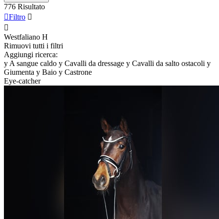
776 Risultato

Filtro


Westfaliano
H
Rimuovi tutti i filtri
Aggiungi ricerca:
y
A sangue caldo
y
Cavalli da dressage
y
Cavalli da salto ostacoli
y
Giumenta
y
Baio
y
Castrone
Eye-catcher