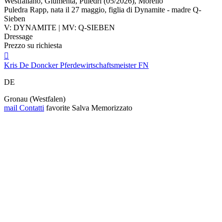
Westfaliano, Giumenta, Puledri (05/2026), Morello
Puledra Rapp, nata il 27 maggio, figlia di Dynamite - madre Q-
Sieben
V: DYNAMITE | MV: Q-SIEBEN
Dressage
Prezzo su richiesta

Kris De Doncker Pferdewirtschaftsmeister FN
DE
Gronau (Westfalen)
mail
Contatti
favorite
Salva
Memorizzato