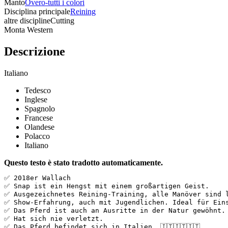
Manto
Overo-tutti i colori
Disciplina principale
Reining
altre discipline
Cutting
Monta Western
Descrizione
Italiano
Tedesco
Inglese
Spagnolo
Francese
Olandese
Polacco
Italiano
Questo testo è stato tradotto automaticamente.
✅ 2018er Wallach  

✅ Snap ist ein Hengst mit einem großartigen Geist.  

✅ Ausgezeichnetes Reining-Training, alle Manöver sind l
✅ Show-Erfahrung, auch mit Jugendlichen. Ideal für Eins
✅ Das Pferd ist auch an Ausritte in der Natur gewöhnt. 
✅ Hat sich nie verletzt.  

✅ Das Pferd befindet sich in Italien. 🇮🇹🇮🇹🇮🇹  
