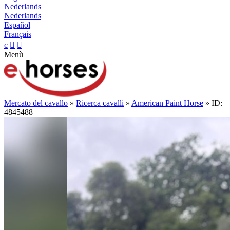
Nederlands
Nederlands
Español
Français
c


Menù
Mercato del cavallo
»
Ricerca cavalli
»
American Paint Horse
» ID:
4845488