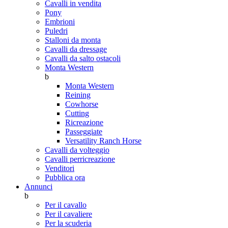
Cavalli in vendita
Pony
Embrioni
Puledri
Stalloni da monta
Cavalli da dressage
Cavalli da salto ostacoli
Monta Western
b
Monta Western
Reining
Cowhorse
Cutting
Ricreazione
Passeggiate
Versatility Ranch Horse
Cavalli da volteggio
Cavalli perricreazione
Venditori
Pubblica ora
Annunci
b
Per il cavallo
Per il cavaliere
Per la scuderia