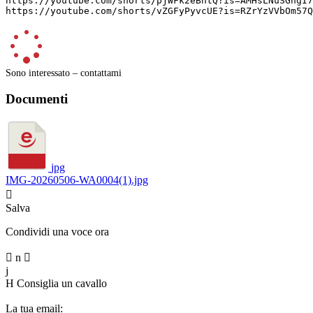
https://youtube.com/shorts/pjWFk2eBhtQ?is=AMHsLNuSGngI7
https://youtube.com/shorts/vZGFyPyvcUE?is=RZrYzVVbOm57Q
Sono interessato – contattami
Documenti
jpg
IMG-20260506-WA0004(1).jpg

Salva
Condividi una voce ora

n

j
H
Consiglia un cavallo
La tua email: