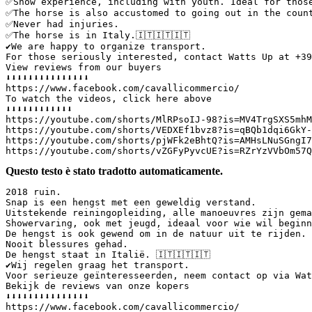
✅️Show experience, including with youth. Ideal for those
✅️The horse is also accustomed to going out in the countr
✅️Never had injuries.

✅️The horse is in Italy.🇮🇹🇮🇹🇮🇹 

✔️We are happy to organize transport. 

For those seriously interested, contact Watts Up at +393
View reviews from our buyers 

⬇️⬇️⬇️⬇️⬇️⬇️⬇️⬇️⬇️⬇️⬇️⬇️⬇️⬇️⬇️

https://www.facebook.com/cavallicommercio/

To watch the videos, click here above

⬇️⬇️⬇️⬇️⬇️⬇️⬇️⬇️⬇️⬇️⬇️⬇️

https://youtube.com/shorts/MlRPsoIJ-98?is=MV4TrgSXS5mhM-
https://youtube.com/shorts/VEDXEf1bvz8?is=qBQb1dqi6GkY-X
https://youtube.com/shorts/pjWFk2eBhtQ?is=AMHsLNuSGngI7U
https://youtube.com/shorts/vZGFyPyvcUE?is=RZrYzVVbOm57Q
Questo testo è stato tradotto automaticamente.
2018 ruin.  

Snap is een hengst met een geweldig verstand.  

Uitstekende reiningopleiding, alle manoeuvres zijn gema
Showervaring, ook met jeugd, ideaal voor wie wil beginn
De hengst is ook gewend om in de natuur uit te rijden. 
Nooit blessures gehad.  

De hengst staat in Italië. 🇮🇹🇮🇹🇮🇹  

✔️Wij regelen graag het transport.  

Voor serieuze geïnteresseerden, neem contact op via Wat
Bekijk de reviews van onze kopers  

⬇️⬇️⬇️⬇️⬇️⬇️⬇️⬇️⬇️⬇️⬇️⬇️⬇️⬇️⬇️  

https://www.facebook.com/cavallicommercio/  
