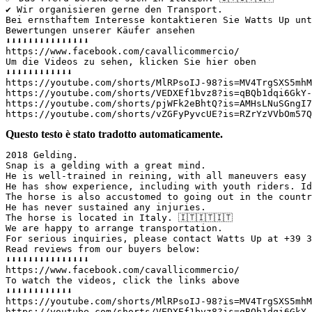
✔ Wir organisieren gerne den Transport.  

Bei ernsthaftem Interesse kontaktieren Sie Watts Up unt
Bewertungen unserer Käufer ansehen  

⬇️⬇️⬇️⬇️⬇️⬇️⬇️⬇️⬇️⬇️⬇️⬇️⬇️⬇️⬇️  

https://www.facebook.com/cavallicommercio/  

Um die Videos zu sehen, klicken Sie hier oben  

⬇️⬇️⬇️⬇️⬇️⬇️⬇️⬇️⬇️⬇️⬇️⬇️  

https://youtube.com/shorts/MlRPsoIJ-98?is=MV4TrgSXS5mhM
https://youtube.com/shorts/VEDXEf1bvz8?is=qBQb1dqi6GkY-
https://youtube.com/shorts/pjWFk2eBhtQ?is=AMHsLNuSGngI7
https://youtube.com/shorts/vZGFyPyvcUE?is=RZrYzVVbOm57Q
Questo testo è stato tradotto automaticamente.
2018 Gelding.  

Snap is a gelding with a great mind.  

He is well-trained in reining, with all maneuvers easy 
He has show experience, including with youth riders. Id
The horse is also accustomed to going out in the countr
He has never sustained any injuries.  

The horse is located in Italy. 🇮🇹🇮🇹🇮🇹  

We are happy to arrange transportation.  

For serious inquiries, please contact Watts Up at +39 3
Read reviews from our buyers below:  

⬇️⬇️⬇️⬇️⬇️⬇️⬇️⬇️⬇️⬇️⬇️⬇️⬇️⬇️⬇️  

https://www.facebook.com/cavallicommercio/  

To watch the videos, click the links above  

⬇️⬇️⬇️⬇️⬇️⬇️⬇️⬇️⬇️⬇️⬇️⬇️  

https://youtube.com/shorts/MlRPsoIJ-98?is=MV4TrgSXS5mhM
https://youtube.com/shorts/VEDXEf1bvz8?is=qBQb1dqi6GkY-