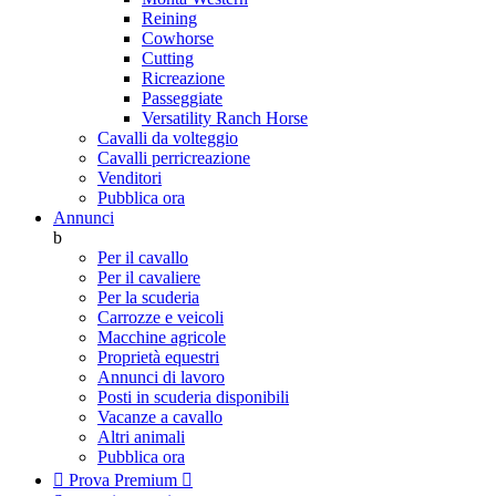
Reining
Cowhorse
Cutting
Ricreazione
Passeggiate
Versatility Ranch Horse
Cavalli da volteggio
Cavalli perricreazione
Venditori
Pubblica ora
Annunci
b
Per il cavallo
Per il cavaliere
Per la scuderia
Carrozze e veicoli
Macchine agricole
Proprietà equestri
Annunci di lavoro
Posti in scuderia disponibili
Vacanze a cavallo
Altri animali
Pubblica ora

Prova Premium
