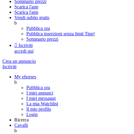
Sommario prezzi
Scarica l'app
Scarica l'app
Vendi subito gratis
b
Pubblica ora
Pubblica inserzioni senza limit
Tipp!
Sommario prezzi

Iscriviti
accedi qui
Crea un annuncio
Iscriviti
My ehorses
b
Pubblica ora
I miei annunci
I miei messaggi
La mia Watchlist
Il mio profilo
Login
Ricerca
Cavalli
b