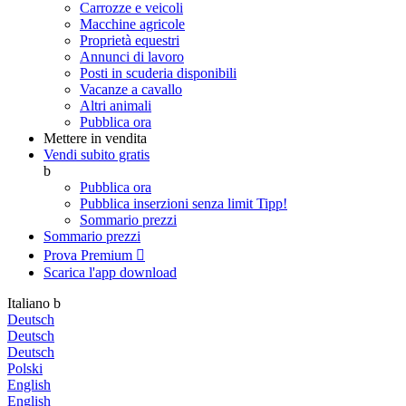
Carrozze e veicoli
Macchine agricole
Proprietà equestri
Annunci di lavoro
Posti in scuderia disponibili
Vacanze a cavallo
Altri animali
Pubblica ora
Mettere in vendita
Vendi subito gratis
b
Pubblica ora
Pubblica inserzioni senza limit
Tipp!
Sommario prezzi
Sommario prezzi
Prova Premium

Scarica l'app
download
Italiano
b
Deutsch
Deutsch
Deutsch
Polski
English
English