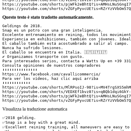
https://youtube.com/shorts/pjWFk2eBhtQ?is=AMHsLNuSGngI7
https://youtube.com/shorts/vZGFyPyvcUE?is=RZrYzVVbOm57Q
Questo testo è stato tradotto automaticamente.
Geldings de 2018.  

Snap es un potro con una gran inteligencia.  

Excelente entrenamiento en reining, todos los movimient
Experiencia en exhibiciones, también con jóvenes. Ideal
El caballo también está acostumbrado a salir al campo. 
Nunca ha sufrido lesiones.  

El caballo se encuentra en Italia. 🇮🇹🇮🇹🇮🇹  

✔️ Organizamos transporte con gusto.  

Para interesados serios, contacta a Watts Up en +39 331
Consulta opiniones de nuestros compradores  

⬇️⬇️⬇️⬇️⬇️⬇️⬇️⬇️⬇️⬇️⬇️⬇️⬇️⬇️⬇️  

https://www.facebook.com/cavallicommercio/  

Para ver los vídeos, haz clic aquí arriba  

⬇️⬇️⬇️⬇️⬇️⬇️⬇️⬇️⬇️⬇️⬇️⬇️  

https://youtube.com/shorts/MlRPsoIJ-98?is=MV4TrgSXS5mhM
https://youtube.com/shorts/VEDXEf1bvz8?is=qBQb1dqi6GkY-
https://youtube.com/shorts/pjWFk2eBhtQ?is=AMHsLNuSGngI7
https://youtube.com/shorts/vZGFyPyvcUE?is=RZrYzVVbOm57Q
Visualizza la traduzione automatica
✅️2018 gelding. 

✅️Snap is a boy with a great mind. 

✅️Excellent reining training, all maneuvers are easy to p