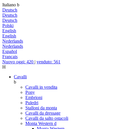
Italiano
b
Deutsch
Deutsch
Deutsch
Polski
English
English
Nederlands
Nederlands
Español
Français
Nuovo oggi: 420
|
venduto: 561
H
Cavalli
b
Cavalli in vendita
Pony
Embrioni
Puledri
Stalloni da monta
Cavalli da dressage
Cavalli da salto ostacoli
Monta Western
d
Monta Western