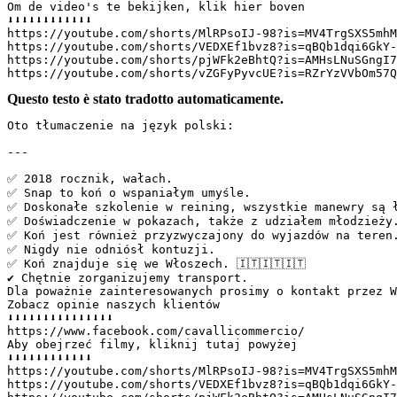
Om de video's te bekijken, klik hier boven  

⬇️⬇️⬇️⬇️⬇️⬇️⬇️⬇️⬇️⬇️⬇️⬇️  

https://youtube.com/shorts/MlRPsoIJ-98?is=MV4TrgSXS5mhM
https://youtube.com/shorts/VEDXEf1bvz8?is=qBQb1dqi6GkY-
https://youtube.com/shorts/pjWFk2eBhtQ?is=AMHsLNuSGngI7
https://youtube.com/shorts/vZGFyPyvcUE?is=RZrYzVVbOm57Q
Questo testo è stato tradotto automaticamente.
Oto tłumaczenie na język polski:

---

✅️ 2018 rocznik, wałach.  

✅️ Snap to koń o wspaniałym umyśle.  

✅️ Doskonałe szkolenie w reining, wszystkie manewry są ł
✅️ Doświadczenie w pokazach, także z udziałem młodzieży
✅️ Koń jest również przyzwyczajony do wyjazdów na teren.
✅️ Nigdy nie odniósł kontuzji.  

✅️ Koń znajduje się we Włoszech. 🇮🇹🇮🇹🇮🇹  

✔️ Chętnie zorganizujemy transport.  

Dla poważnie zainteresowanych prosimy o kontakt przez W
Zobacz opinie naszych klientów  

⬇️⬇️⬇️⬇️⬇️⬇️⬇️⬇️⬇️⬇️⬇️⬇️⬇️⬇️⬇️  

https://www.facebook.com/cavallicommercio/  

Aby obejrzeć filmy, kliknij tutaj powyżej  

⬇️⬇️⬇️⬇️⬇️⬇️⬇️⬇️⬇️⬇️⬇️⬇️  

https://youtube.com/shorts/MlRPsoIJ-98?is=MV4TrgSXS5mhM
https://youtube.com/shorts/VEDXEf1bvz8?is=qBQb1dqi6GkY-