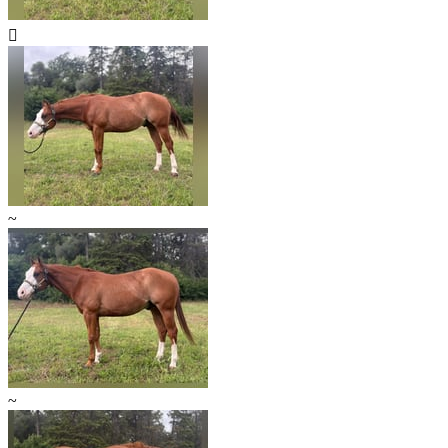

~
~