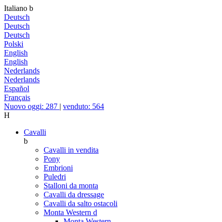
Italiano
b
Deutsch
Deutsch
Deutsch
Polski
English
English
Nederlands
Nederlands
Español
Français
Nuovo oggi: 287
|
venduto: 564
H
Cavalli
b
Cavalli in vendita
Pony
Embrioni
Puledri
Stalloni da monta
Cavalli da dressage
Cavalli da salto ostacoli
Monta Western
d
Monta Western