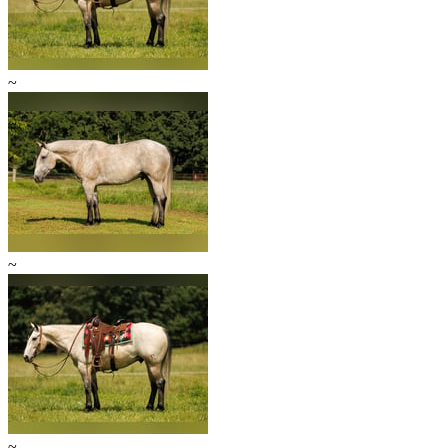
~
~
~