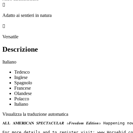

Adatto ai sentieri in natura

Versatile
Descrizione
Italiano
Tedesco
Inglese
Spagnolo
Francese
Olandese
Polacco
Italiano
Visualizza la traduzione automatica
𝐀𝐋𝐋 𝐀𝐌𝐄𝐑𝐈𝐂𝐀𝐍 𝑺𝑷𝑬𝑪𝑻𝑨𝑪𝑼𝑳𝑨𝑹 ✰𝑭𝒓𝒆𝒆𝒅𝒐𝒎 𝑬𝒅𝒊𝒕
For more details and to register visit: www.Horsebid.com 