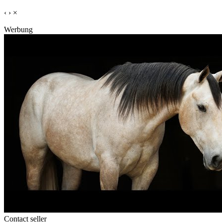
‹
›
×
Werbung
Contact seller