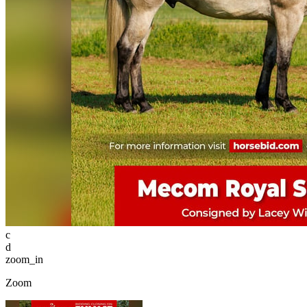
c
d
zoom_in
Zoom