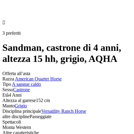

3 preferiti
Sandman, castrone di 4 anni,
altezza 15 hh, grigio, AQHA
Offerta all’asta
Razza
American Quarter Horse
Tipo
A sangue caldo
Sesso
Castrone
Età
4 Anni
Altezza al garrese
152 cm
Manto
Grigio
Disciplina principale
Versatility Ranch Horse
altre discipline
Passeggiate
Spettacoli
Monta Western
Altre caratteristiche