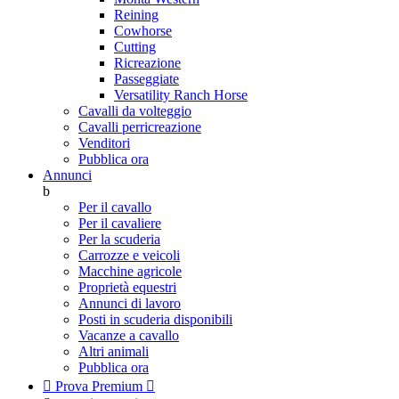
Reining
Cowhorse
Cutting
Ricreazione
Passeggiate
Versatility Ranch Horse
Cavalli da volteggio
Cavalli perricreazione
Venditori
Pubblica ora
Annunci
b
Per il cavallo
Per il cavaliere
Per la scuderia
Carrozze e veicoli
Macchine agricole
Proprietà equestri
Annunci di lavoro
Posti in scuderia disponibili
Vacanze a cavallo
Altri animali
Pubblica ora

Prova Premium
