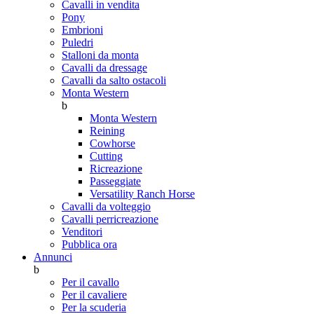
Cavalli in vendita
Pony
Embrioni
Puledri
Stalloni da monta
Cavalli da dressage
Cavalli da salto ostacoli
Monta Western
b
Monta Western
Reining
Cowhorse
Cutting
Ricreazione
Passeggiate
Versatility Ranch Horse
Cavalli da volteggio
Cavalli perricreazione
Venditori
Pubblica ora
Annunci
b
Per il cavallo
Per il cavaliere
Per la scuderia