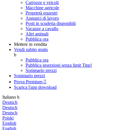
Carrozze e veicoli
Macchine agricole
Proprietà equestri
Annunci di lavoro
Posti in scuderia disponibili
Vacanze a cavallo
Altri animali
Pubblica ora
Mettere in vendita
Vendi subito gratis
b
Pubblica ora
Pubblica inserzioni senza limit
Tipp!
Sommario prezzi
Sommario prezzi
Prova Premium

Scarica l'app
download
Italiano
b
Deutsch
Deutsch
Deutsch
Polski
English
English