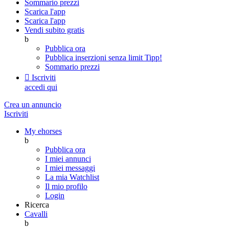
Sommario prezzi
Scarica l'app
Scarica l'app
Vendi subito gratis
b
Pubblica ora
Pubblica inserzioni senza limit
Tipp!
Sommario prezzi

Iscriviti
accedi qui
Crea un annuncio
Iscriviti
My ehorses
b
Pubblica ora
I miei annunci
I miei messaggi
La mia Watchlist
Il mio profilo
Login
Ricerca
Cavalli
b