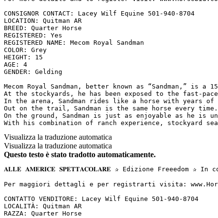
CONSIGNOR CONTACT: Lacey Wilf Equine 501-940-8704

LOCATION: Quitman AR

BREED: Quarter Horse

REGISTERED: Yes

REGISTERED NAME: Mecom Royal Sandman

COLOR: Grey

HEIGHT: 15

AGE: 4

GENDER: Gelding

Mecom Royal Sandman, better known as “Sandman,” is a 15
At the stockyards, he has been exposed to the fast-pace
In the arena, Sandman rides like a horse with years of 
Out on the trail, Sandman is the same horse every time.
On the ground, Sandman is just as enjoyable as he is un
With his combination of ranch experience, stockyard sea
Visualizza la traduzione automatica
Visualizza la traduzione automatica
Questo testo è stato tradotto automaticamente.
𝐀𝐋𝐋𝐄 𝐀𝐌𝐄𝐑𝐈𝐂𝐄 𝐒𝐏𝐄𝐓𝐓𝐀𝐂𝐎𝐋𝐀𝐑𝐄 ✰ Edizione Fre
Per maggiori dettagli e per registrarti visita: www.Hor
CONTATTO VENDITORE: Lacey Wilf Equine 501-940-8704

LOCALITÀ: Quitman AR

RAZZA: Quarter Horse
