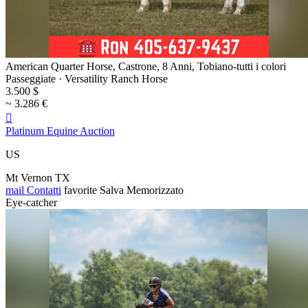
American Quarter Horse, Castrone, 8 Anni, Tobiano-tutti i colori
Passeggiate · Versatility Ranch Horse
3.500 $
~ 3.286 €

Platinum Equine Auction
US
Mt Vernon TX
mail
Contatti
favorite
Salva
Memorizzato
Eye-catcher