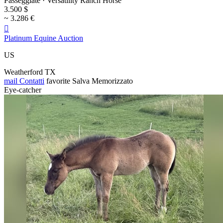
Passeggiate · Versatility Ranch Horse
3.500 $
~ 3.286 €

Platinum Equine Auction
US
Weatherford TX
mail
Contatti
favorite
Salva
Memorizzato
Eye-catcher