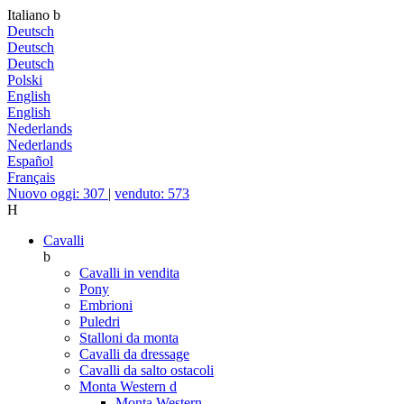
Italiano
b
Deutsch
Deutsch
Deutsch
Polski
English
English
Nederlands
Nederlands
Español
Français
Nuovo oggi: 307
|
venduto: 573
H
Cavalli
b
Cavalli in vendita
Pony
Embrioni
Puledri
Stalloni da monta
Cavalli da dressage
Cavalli da salto ostacoli
Monta Western
d
Monta Western