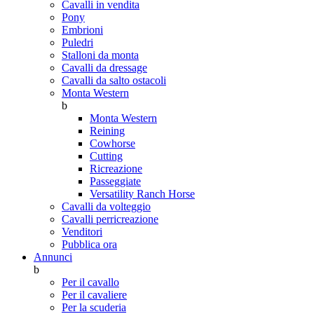
Cavalli in vendita
Pony
Embrioni
Puledri
Stalloni da monta
Cavalli da dressage
Cavalli da salto ostacoli
Monta Western
b
Monta Western
Reining
Cowhorse
Cutting
Ricreazione
Passeggiate
Versatility Ranch Horse
Cavalli da volteggio
Cavalli perricreazione
Venditori
Pubblica ora
Annunci
b
Per il cavallo
Per il cavaliere
Per la scuderia