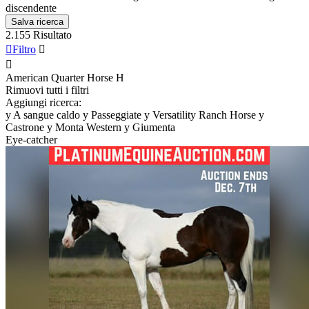
discendente
Salva ricerca
2.155 Risultato

Filtro


American Quarter Horse
H
Rimuovi tutti i filtri
Aggiungi ricerca:
y
A sangue caldo
y
Passeggiate
y
Versatility Ranch Horse
y
Castrone
y
Monta Western
y
Giumenta
Eye-catcher