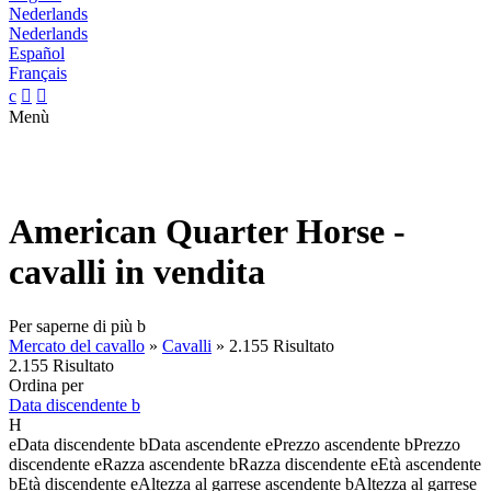
Nederlands
Nederlands
Español
Français
c


Menù
American Quarter Horse -
cavalli in vendita
Per saperne di più
b
Mercato del cavallo
»
Cavalli
»
2.155 Risultato
2.155 Risultato
Ordina per
Data discendente
b
H
e
Data discendente
b
Data ascendente
e
Prezzo ascendente
b
Prezzo
discendente
e
Razza ascendente
b
Razza discendente
e
Età ascendente
b
Età discendente
e
Altezza al garrese ascendente
b
Altezza al garrese