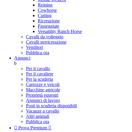
Reining
Cowhorse
Cutting
Ricreazione
Passeggiate
Versatility Ranch Horse
Cavalli da volteggio
Cavalli perricreazione
Venditori
Pubblica ora
Annunci
b
Per il cavallo
Per il cavaliere
Per la scuderia
Carrozze e veicoli
Macchine agricole
Proprietà equestri
Annunci di lavoro
Posti in scuderia disponibili
Vacanze a cavallo
Altri animali
Pubblica ora

Prova Premium
