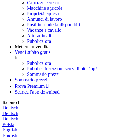
Carrozze e veicoli
Macchine agricole
Proprietà equestri
Annunci di lavoro
Posti in scuderia disponibili
Vacanze a cavallo
Altri animali
Pubblica ora
Mettere in vendita
Vendi subito gratis
b
Pubblica ora
Pubblica inserzioni senza limit
Tipp!
Sommario prezzi
Sommario prezzi
Prova Premium

Scarica l'app
download
Italiano
b
Deutsch
Deutsch
Deutsch
Polski
English
English