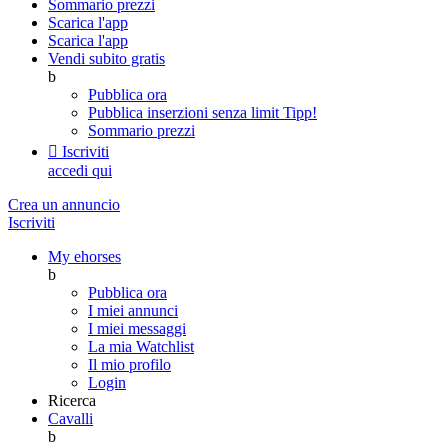
Sommario prezzi
Scarica l'app
Scarica l'app
Vendi subito gratis
b
Pubblica ora
Pubblica inserzioni senza limit
Tipp!
Sommario prezzi

Iscriviti
accedi qui
Crea un annuncio
Iscriviti
My ehorses
b
Pubblica ora
I miei annunci
I miei messaggi
La mia Watchlist
Il mio profilo
Login
Ricerca
Cavalli
b