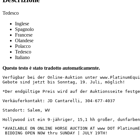
Tedesco
Inglese
Spagnolo
Francese
Olandese
Polacco
Tedesco
Italiano
Questo testo è stato tradotto automaticamente.
Verfügbar bei der Online-Auktion unter www.PlatinumEqui
Gebote sind jetzt bis Sonntag, 19. Juli, möglich!  

*Der endgültige Preis wird auf der Auktionsseite festge
Verkäuferkontakt: JD Cantarelli, 304-677-4037  

Standort: Salem, WV  

Hollywood ist ein 9-jähriger, 15,1 hh großer, dunfarben
"AVAILABLE ON ONLINE HORSE AUCTION AT www DOT PlatinumEq
 BIDDING OPEN NOW thru SUNDAY | JULY 19TH!
