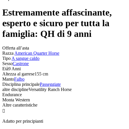
Estremamente affascinante,
esperto e sicuro per tutta la
famiglia: QH di 9 anni
Offerta all’asta
Razza
American Quarter Horse
Tipo
A sangue caldo
Sesso
Castrone
Età
9 Anni
Altezza al garrese
155 cm
Manto
Falbo
Disciplina principale
Passeggiate
altre discipline
Versatility Ranch Horse
Endurance
Monta Western
Altre caratteristiche

Adatto per principianti