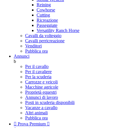
Reining
Cowhorse
Cutting
Ricreazione
Passeggiate
Versatility Ranch Horse
Cavalli da volteggio
Cavalli perricreazione
Venditori
Pubblica ora
Annunci
b
Per il cavallo
Per il cavaliere
Per la scuderia
Carrozze e veicoli
Macchine agricole
Proprietà equestri
Annunci di lavoro
Posti in scuderia disponibili
Vacanze a cavallo
Altri animali
Pubblica ora

Prova Premium
