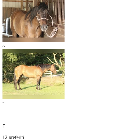
~
~

12 preferiti