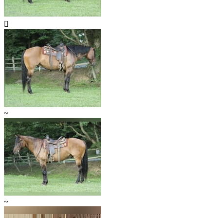

~
~