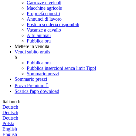
Carrozze e veicoli
Macchine agricole
Proprietà equestri
Annunci di lavoro
Posti in scuderia disponibili
Vacanze a cavallo
Altri animali
Pubblica ora
Mettere in vendita
Vendi subito gratis
b
Pubblica ora
Pubblica inserzioni senza limit
Tipp!
Sommario prezzi
Sommario prezzi
Prova Premium

Scarica l'app
download
Italiano
b
Deutsch
Deutsch
Deutsch
Polski
English
English