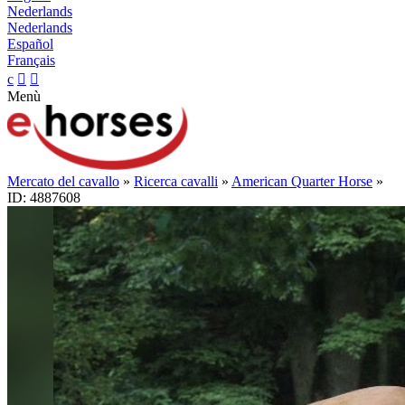
Nederlands
Nederlands
Español
Français
c


Menù
Mercato del cavallo
»
Ricerca cavalli
»
American Quarter Horse
»
ID: 4887608