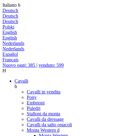
Italiano
b
Deutsch
Deutsch
Deutsch
Polski
English
English
Nederlands
Nederlands
Español
Français
Nuovo oggi: 385
|
venduto: 599
H
Cavalli
b
Cavalli in vendita
Pony
Embrioni
Puledri
Stalloni da monta
Cavalli da dressage
Cavalli da salto ostacoli
Monta Western
d
Monta Western