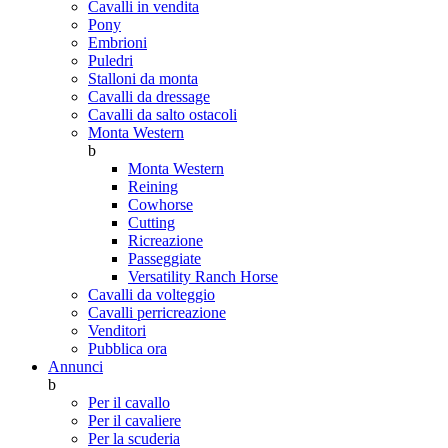
Cavalli in vendita
Pony
Embrioni
Puledri
Stalloni da monta
Cavalli da dressage
Cavalli da salto ostacoli
Monta Western
b
Monta Western
Reining
Cowhorse
Cutting
Ricreazione
Passeggiate
Versatility Ranch Horse
Cavalli da volteggio
Cavalli perricreazione
Venditori
Pubblica ora
Annunci
b
Per il cavallo
Per il cavaliere
Per la scuderia