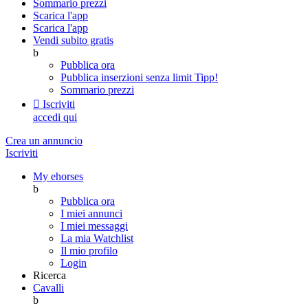
Sommario prezzi
Scarica l'app
Scarica l'app
Vendi subito gratis
b
Pubblica ora
Pubblica inserzioni senza limit
Tipp!
Sommario prezzi

Iscriviti
accedi qui
Crea un annuncio
Iscriviti
My ehorses
b
Pubblica ora
I miei annunci
I miei messaggi
La mia Watchlist
Il mio profilo
Login
Ricerca
Cavalli
b