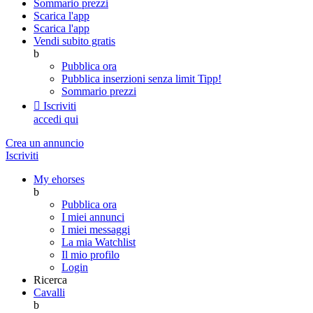
Sommario prezzi
Scarica l'app
Scarica l'app
Vendi subito gratis
b
Pubblica ora
Pubblica inserzioni senza limit
Tipp!
Sommario prezzi

Iscriviti
accedi qui
Crea un annuncio
Iscriviti
My ehorses
b
Pubblica ora
I miei annunci
I miei messaggi
La mia Watchlist
Il mio profilo
Login
Ricerca
Cavalli
b