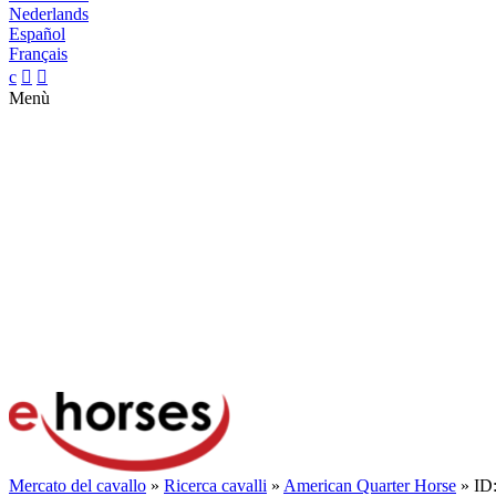
Nederlands
Español
Français
c


Menù
Mercato del cavallo
»
Ricerca cavalli
»
American Quarter Horse
» ID