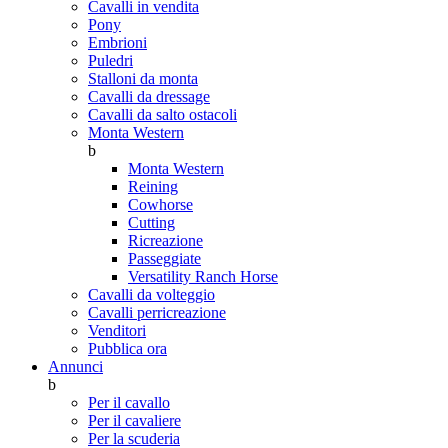
Cavalli in vendita
Pony
Embrioni
Puledri
Stalloni da monta
Cavalli da dressage
Cavalli da salto ostacoli
Monta Western
b
Monta Western
Reining
Cowhorse
Cutting
Ricreazione
Passeggiate
Versatility Ranch Horse
Cavalli da volteggio
Cavalli perricreazione
Venditori
Pubblica ora
Annunci
b
Per il cavallo
Per il cavaliere
Per la scuderia