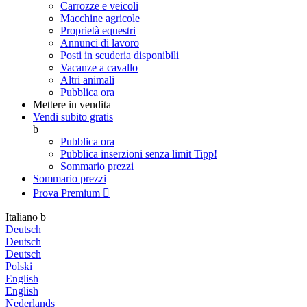
Carrozze e veicoli
Macchine agricole
Proprietà equestri
Annunci di lavoro
Posti in scuderia disponibili
Vacanze a cavallo
Altri animali
Pubblica ora
Mettere in vendita
Vendi subito gratis
b
Pubblica ora
Pubblica inserzioni senza limit
Tipp!
Sommario prezzi
Sommario prezzi
Prova Premium

Italiano
b
Deutsch
Deutsch
Deutsch
Polski
English
English
Nederlands