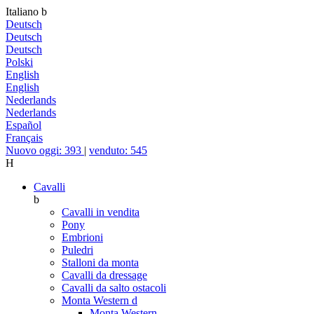
Italiano
b
Deutsch
Deutsch
Deutsch
Polski
English
English
Nederlands
Nederlands
Español
Français
Nuovo oggi: 393
|
venduto: 545
H
Cavalli
b
Cavalli in vendita
Pony
Embrioni
Puledri
Stalloni da monta
Cavalli da dressage
Cavalli da salto ostacoli
Monta Western
d
Monta Western