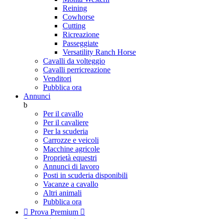
Reining
Cowhorse
Cutting
Ricreazione
Passeggiate
Versatility Ranch Horse
Cavalli da volteggio
Cavalli perricreazione
Venditori
Pubblica ora
Annunci
b
Per il cavallo
Per il cavaliere
Per la scuderia
Carrozze e veicoli
Macchine agricole
Proprietà equestri
Annunci di lavoro
Posti in scuderia disponibili
Vacanze a cavallo
Altri animali
Pubblica ora

Prova Premium
