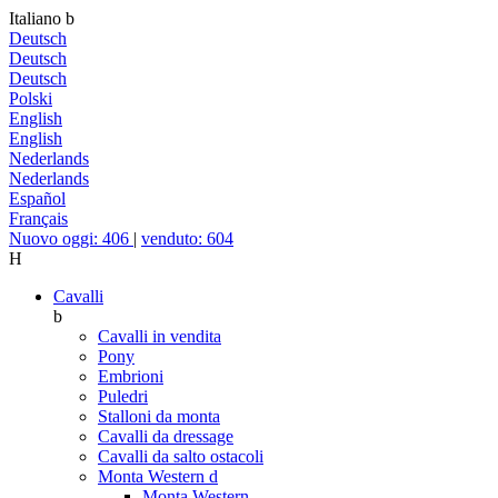
Italiano
b
Deutsch
Deutsch
Deutsch
Polski
English
English
Nederlands
Nederlands
Español
Français
Nuovo oggi: 406
|
venduto: 604
H
Cavalli
b
Cavalli in vendita
Pony
Embrioni
Puledri
Stalloni da monta
Cavalli da dressage
Cavalli da salto ostacoli
Monta Western
d
Monta Western