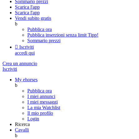
Sommario prezzi
Scarica l'app
Scarica l'app
Vendi subito gratis
b
Pubblica ora
Pubblica inserzioni senza limit
Tipp!
Sommario prezzi

Iscriviti
accedi qui
Crea un annuncio
Iscriviti
My ehorses
b
Pubblica ora
I miei annunci
I miei messaggi
La mia Watchlist
Il mio profilo
Login
Ricerca
Cavalli
b