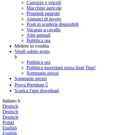
Carrozze e veicoli
Macchine agricole
Proprietà equestri
Annunci di lavoro
Posti in scuderia disponibili
Vacanze a cavallo
Altri animali
Pubblica ora
Mettere in vendita
Vendi subito gratis
b
Pubblica ora
Pubblica inserzioni senza limit
Tipp!
Sommario prezzi
Sommario prezzi
Prova Premium

Scarica l'app
download
Italiano
b
Deutsch
Deutsch
Deutsch
Polski
English
English