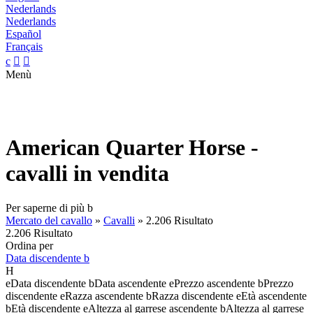
Nederlands
Nederlands
Español
Français
c


Menù
American Quarter Horse -
cavalli in vendita
Per saperne di più
b
Mercato del cavallo
»
Cavalli
»
2.206 Risultato
2.206 Risultato
Ordina per
Data discendente
b
H
e
Data discendente
b
Data ascendente
e
Prezzo ascendente
b
Prezzo
discendente
e
Razza ascendente
b
Razza discendente
e
Età ascendente
b
Età discendente
e
Altezza al garrese ascendente
b
Altezza al garrese