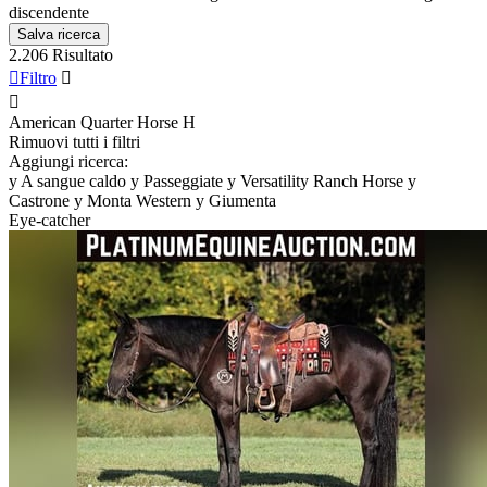
discendente
Salva ricerca
2.206 Risultato

Filtro


American Quarter Horse
H
Rimuovi tutti i filtri
Aggiungi ricerca:
y
A sangue caldo
y
Passeggiate
y
Versatility Ranch Horse
y
Castrone
y
Monta Western
y
Giumenta
Eye-catcher