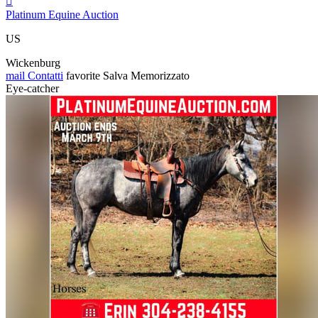

Platinum Equine Auction
US
Wickenburg
mail
Contatti
favorite
Salva
Memorizzato
Eye-catcher