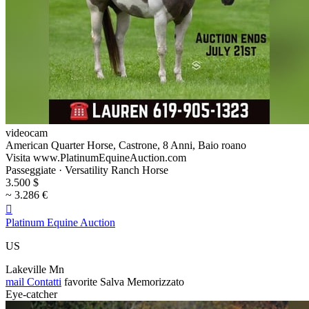
videocam
American Quarter Horse, Castrone, 8 Anni, Baio roano
Visita www.PlatinumEquineAuction.com
Passeggiate · Versatility Ranch Horse
3.500 $
~ 3.286 €

Platinum Equine Auction
US
Lakeville Mn
mail
Contatti
favorite
Salva
Memorizzato
Eye-catcher