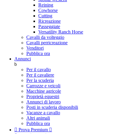
Reining
Cowhorse
Cutting
Ricreazione
Passeggiate
Versatility Ranch Horse
Cavalli da volteggio
Cavalli perricreazione
Venditori
Pubblica ora
Annunci
b
Per il cavallo
Per il cavaliere
Per la scuderia
Carrozze e veicoli
Macchine agricole
Proprietà equestri
Annunci di lavoro
Posti in scuderia disponibili
Vacanze a cavallo
Altri animali
Pubblica ora

Prova Premium
