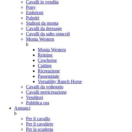
Cavalli in vendita
Pony
Embrioni
Puledri
Stalloni da monta
Cavalli da dressage
Cavalli da salto ostacoli
Monta Western
b
Monta Western
Reining
Cowhorse
Cutting
Ricreazione
Passeggiate
Versatility Ranch Horse
Cavalli da volteggio
Cavalli perricreazione
Venditori
Pubblica ora
Annunci
b
Per il cavallo
Per il cavaliere
Per la scuderia