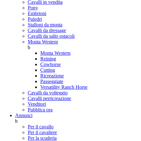
Cavalli in vendita
Pony
Embrioni
Puledri
Stalloni da monta
Cavalli da dressage
Cavalli da salto ostacoli
Monta Western
b
Monta Western
Reining
Cowhorse
Cutting
Ricreazione
Passeggiate
Versatility Ranch Horse
Cavalli da volteggio
Cavalli perricreazione
Venditori
Pubblica ora
Annunci
b
Per il cavallo
Per il cavaliere
Per la scuderia