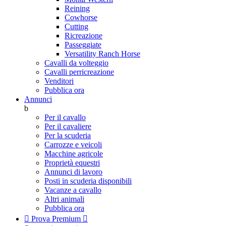
Reining
Cowhorse
Cutting
Ricreazione
Passeggiate
Versatility Ranch Horse
Cavalli da volteggio
Cavalli perricreazione
Venditori
Pubblica ora
Annunci
b
Per il cavallo
Per il cavaliere
Per la scuderia
Carrozze e veicoli
Macchine agricole
Proprietà equestri
Annunci di lavoro
Posti in scuderia disponibili
Vacanze a cavallo
Altri animali
Pubblica ora

Prova Premium
