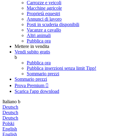
Carrozze e veicoli
Macchine agricole
Proprietà equestri
Annunci di lavoro
Posti in scuderia disponibili
Vacanze a cavallo
Altri animali
Pubblica ora
Mettere in vendita
Vendi subito gratis
b
Pubblica ora
Pubblica inserzioni senza limit
Tipp!
Sommario prezzi
Sommario prezzi
Prova Premium

Scarica l'app
download
Italiano
b
Deutsch
Deutsch
Deutsch
Polski
English
English