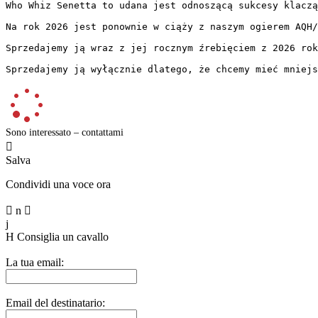
Who Whiz Senetta to udana jest odnoszącą sukcesy klaczą
Na rok 2026 jest ponownie w ciąży z naszym ogierem AQH/AP
Sprzedajemy ją wraz z jej rocznym źrebięciem z 2026 roku
Sprzedajemy ją wyłącznie dlatego, że chcemy mieć mniejs
Sono interessato – contattami

Salva
Condividi una voce ora

n

j
H
Consiglia un cavallo
La tua email:
Email del destinatario: