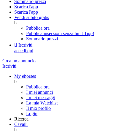
Sommario prezzi
Scarica l'app
Scarica l'app
Vendi subito gratis
b
Pubblica ora
Pubblica inserzioni senza limit
Tipp!
Sommario prezzi

Iscriviti
accedi qui
Crea un annuncio
Iscriviti
My ehorses
b
Pubblica ora
I miei annunci
I miei messaggi
La mia Watchlist
Il mio profilo
Login
Ricerca
Cavalli
b