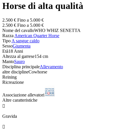
Horse di alta qualità
2.500 € Fino a 5.000 €
2.500 € Fino a 5.000 €
Nome del cavallo
WHO WHIZ SENETTA
Razza
American Quarter Horse
Tipo
A sangue caldo
Sesso
Giumenta
Età
18 Anni
Altezza al garrese
154 cm
Manto
Sauro
Disciplina principale
Allevamento
altre discipline
Cowhorse
Reining
Ricreazione
Associazione allevatori
Altre caratteristiche

Gravida
