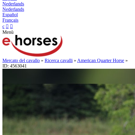
Nederlands
Nederlands
Español
Français
c


Menù
Mercato del cavallo
»
Ricerca cavalli
»
American Quarter Horse
»
ID: 4563041