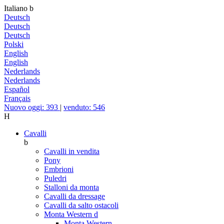
Italiano
b
Deutsch
Deutsch
Deutsch
Polski
English
English
Nederlands
Nederlands
Español
Français
Nuovo oggi: 393
|
venduto: 546
H
Cavalli
b
Cavalli in vendita
Pony
Embrioni
Puledri
Stalloni da monta
Cavalli da dressage
Cavalli da salto ostacoli
Monta Western
d
Monta Western