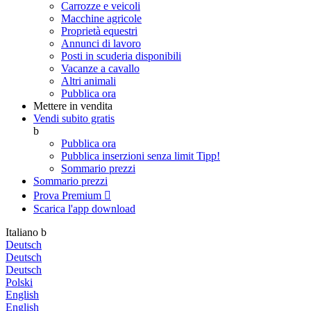
Carrozze e veicoli
Macchine agricole
Proprietà equestri
Annunci di lavoro
Posti in scuderia disponibili
Vacanze a cavallo
Altri animali
Pubblica ora
Mettere in vendita
Vendi subito gratis
b
Pubblica ora
Pubblica inserzioni senza limit
Tipp!
Sommario prezzi
Sommario prezzi
Prova Premium

Scarica l'app
download
Italiano
b
Deutsch
Deutsch
Deutsch
Polski
English
English