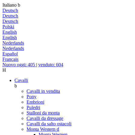
Italiano
b
Deutsch
Deutsch
Deutsch
Polski
English
English
Nederlands
Nederlands
Español
Français
Nuovo oggi: 405
|
venduto: 604
H
Cavalli
b
Cavalli in vendita
Pony
Embrioni
Puledri
Stalloni da monta
Cavalli da dressage
Cavalli da salto ostacoli
Monta Western
d
Monta Western