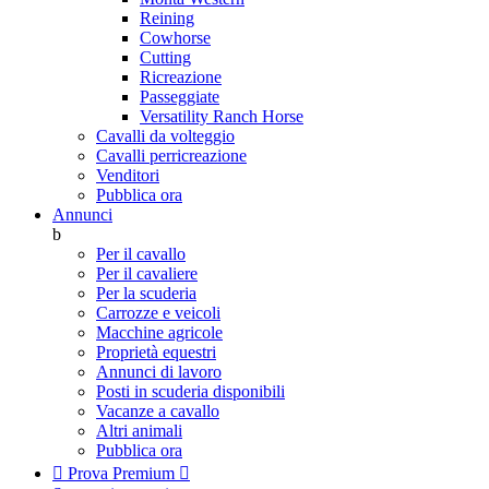
Reining
Cowhorse
Cutting
Ricreazione
Passeggiate
Versatility Ranch Horse
Cavalli da volteggio
Cavalli perricreazione
Venditori
Pubblica ora
Annunci
b
Per il cavallo
Per il cavaliere
Per la scuderia
Carrozze e veicoli
Macchine agricole
Proprietà equestri
Annunci di lavoro
Posti in scuderia disponibili
Vacanze a cavallo
Altri animali
Pubblica ora

Prova Premium
