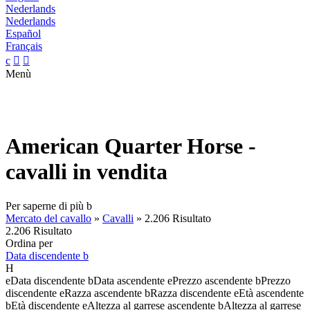
Nederlands
Nederlands
Español
Français
c


Menù
American Quarter Horse -
cavalli in vendita
Per saperne di più
b
Mercato del cavallo
»
Cavalli
»
2.206 Risultato
2.206 Risultato
Ordina per
Data discendente
b
H
e
Data discendente
b
Data ascendente
e
Prezzo ascendente
b
Prezzo
discendente
e
Razza ascendente
b
Razza discendente
e
Età ascendente
b
Età discendente
e
Altezza al garrese ascendente
b
Altezza al garrese