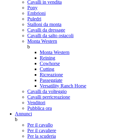
Cavalli in vendita
Pony
Embrioni
Puledri
Stalloni da monta
Cavalli da dressage
Cavalli da salto ostacoli
Monta Western
b
Monta Western
Reining
Cowhorse
Cutting
Ricreazione
Passeggiate
Versatility Ranch Horse
Cavalli da volteggio
Cavalli perricreazione
Venditori
Pubblica ora
Annunci
b
Per il cavallo
Per il cavaliere
Per la scuderia