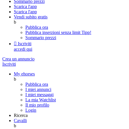
Sommario prezzi
Scarica l'app
Scarica l'app
Vendi subito gratis
b
Pubblica ora
Pubblica inserzioni senza limit
Tipp!
Sommario prezzi

Iscriviti
accedi qui
Crea un annuncio
Iscriviti
My ehorses
b
Pubblica ora
I miei annunci
I miei messaggi
La mia Watchlist
Il mio profilo
Login
Ricerca
Cavalli
b