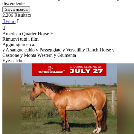
discendente
Salva ricerca
2.206 Risultato

Filtro


American Quarter Horse
H
Rimuovi tutti i filtri
Aggiungi ricerca:
y
A sangue caldo
y
Passeggiate
y
Versatility Ranch Horse
y
Castrone
y
Monta Western
y
Giumenta
Eye-catcher