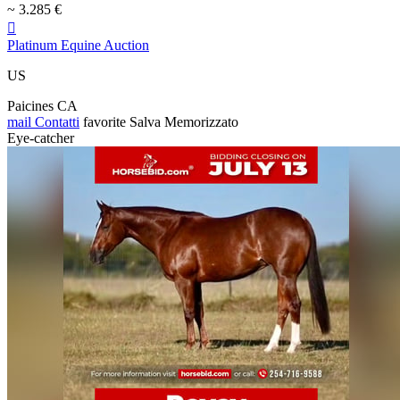
~ 3.285 €

Platinum Equine Auction
US
Paicines CA
mail
Contatti
favorite
Salva
Memorizzato
Eye-catcher