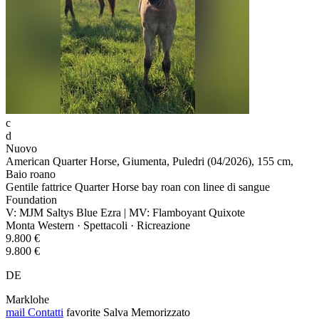
c
d
Nuovo
American Quarter Horse, Giumenta, Puledri (04/2026), 155 cm,
Baio roano
Gentile fattrice Quarter Horse bay roan con linee di sangue
Foundation
V: MJM Saltys Blue Ezra | MV: Flamboyant Quixote
Monta Western · Spettacoli · Ricreazione
9.800 €
9.800 €
DE
Marklohe
mail
Contatti
favorite
Salva
Memorizzato