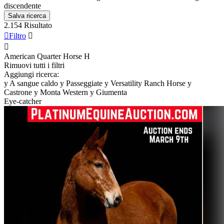
discendente
Salva ricerca
2.154 Risultato

Filtro


American Quarter Horse
H
Rimuovi tutti i filtri
Aggiungi ricerca:
y
A sangue caldo
y
Passeggiate
y
Versatility Ranch Horse
y
Castrone
y
Monta Western
y
Giumenta
Eye-catcher