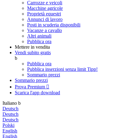
Carrozze e veicoli
Macchine agricole
Proprietà equestri
Annunci di lavoro
Posti in scuderia disponibili
Vacanze a cavallo
Altri animali
Pubblica ora
Mettere in vendita
Vendi subito gratis
b
Pubblica ora
Pubblica inserzioni senza limit
Tipp!
Sommario prezzi
Sommario prezzi
Prova Premium

Scarica l'app
download
Italiano
b
Deutsch
Deutsch
Deutsch
Polski
English
English