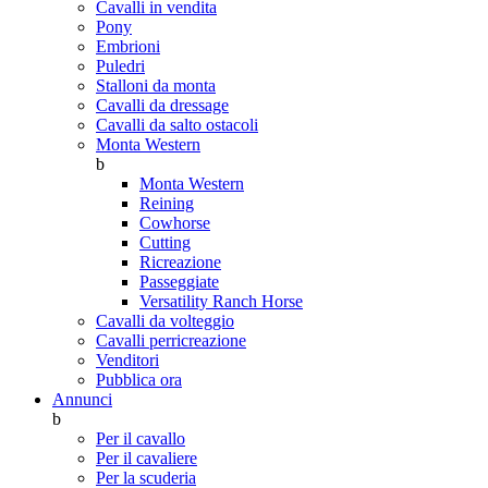
Cavalli in vendita
Pony
Embrioni
Puledri
Stalloni da monta
Cavalli da dressage
Cavalli da salto ostacoli
Monta Western
b
Monta Western
Reining
Cowhorse
Cutting
Ricreazione
Passeggiate
Versatility Ranch Horse
Cavalli da volteggio
Cavalli perricreazione
Venditori
Pubblica ora
Annunci
b
Per il cavallo
Per il cavaliere
Per la scuderia