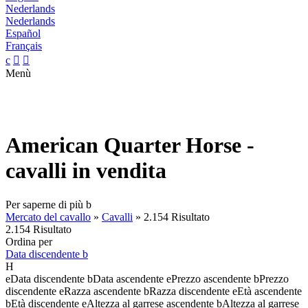
Nederlands
Nederlands
Español
Français
c


Menù
American Quarter Horse -
cavalli in vendita
Per saperne di più
b
Mercato del cavallo
»
Cavalli
»
2.154 Risultato
2.154 Risultato
Ordina per
Data discendente
b
H
e
Data discendente
b
Data ascendente
e
Prezzo ascendente
b
Prezzo
discendente
e
Razza ascendente
b
Razza discendente
e
Età ascendente
b
Età discendente
e
Altezza al garrese ascendente
b
Altezza al garrese