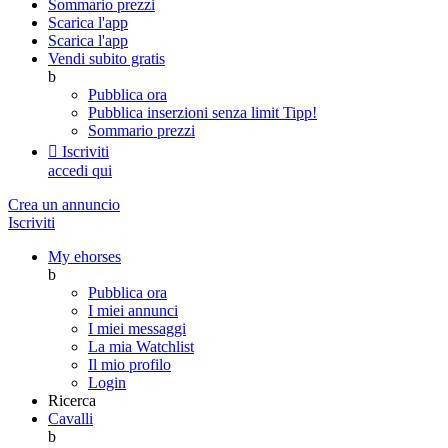
Sommario prezzi
Scarica l'app
Scarica l'app
Vendi subito gratis
b
Pubblica ora
Pubblica inserzioni senza limit
Tipp!
Sommario prezzi

Iscriviti
accedi qui
Crea un annuncio
Iscriviti
My ehorses
b
Pubblica ora
I miei annunci
I miei messaggi
La mia Watchlist
Il mio profilo
Login
Ricerca
Cavalli
b