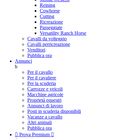
Reining
Cowhorse
Cutting
Ricreazione
Passeggiate
Versatility Ranch Horse
Cavalli da volteggio
Cavalli perricreazione
Venditori
Pubblica ora
Annunci
b
Per il cavallo
Per il cavaliere
Per la scuderia
Carrozze e veicoli
Macchine agricole
Proprietà equestri
Annunci di lavoro
Posti in scuderia disponibili
Vacanze a cavallo
Altri animali
Pubblica ora

Prova Premium
