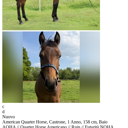
c
d
Nuovo
American Quarter Horse, Castrone, 1 Anno, 158 cm, Baio
AQHA // Quarter Horse Americano // Ruin // Futurità NQHA