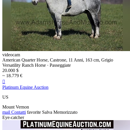
videocam
American Quarter Horse, Castrone, 11 Anni, 163 cm, Grigio
Versatility Ranch Horse · Passeggiate
20.000 $
~ 18.779 €

Platinum Equine Auction
US
Mount Vernon
mail
Contatti
favorite
Salva
Memorizzato
Eye-catcher