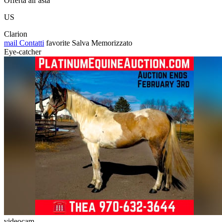
Offerta all’asta
US
Clarion
mail
Contatti
favorite
Salva
Memorizzato
Eye-catcher
videocam