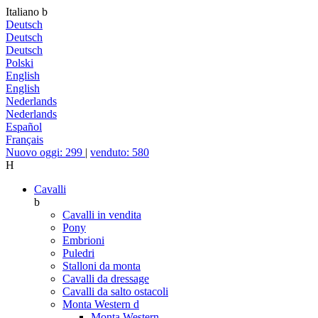
Italiano
b
Deutsch
Deutsch
Deutsch
Polski
English
English
Nederlands
Nederlands
Español
Français
Nuovo oggi: 299
|
venduto: 580
H
Cavalli
b
Cavalli in vendita
Pony
Embrioni
Puledri
Stalloni da monta
Cavalli da dressage
Cavalli da salto ostacoli
Monta Western
d
Monta Western