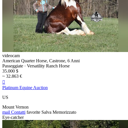
videocam
American Quarter Horse, Castrone, 6 Anni
Passeggiate · Versatility Ranch Horse
35.000 $
~ 32.863 €

Platinum Equine Auction
US
Mount Vernon
mail
Contatti
favorite
Salva
Memorizzato
Eye-catcher