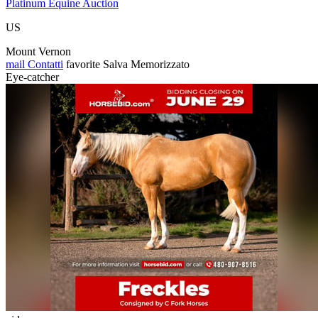
Platinum Equine Auction
US
Mount Vernon
mail
Contatti
favorite
Salva
Memorizzato
Eye-catcher