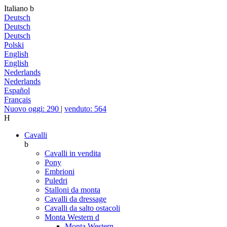
Italiano
b
Deutsch
Deutsch
Deutsch
Polski
English
English
Nederlands
Nederlands
Español
Français
Nuovo oggi: 290
|
venduto: 564
H
Cavalli
b
Cavalli in vendita
Pony
Embrioni
Puledri
Stalloni da monta
Cavalli da dressage
Cavalli da salto ostacoli
Monta Western
d
Monta Western