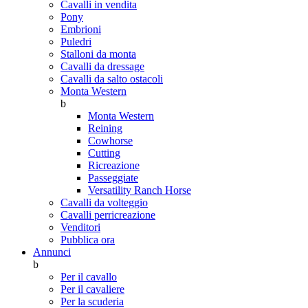
Cavalli in vendita
Pony
Embrioni
Puledri
Stalloni da monta
Cavalli da dressage
Cavalli da salto ostacoli
Monta Western
b
Monta Western
Reining
Cowhorse
Cutting
Ricreazione
Passeggiate
Versatility Ranch Horse
Cavalli da volteggio
Cavalli perricreazione
Venditori
Pubblica ora
Annunci
b
Per il cavallo
Per il cavaliere
Per la scuderia