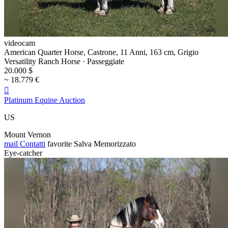
videocam
American Quarter Horse, Castrone, 11 Anni, 163 cm, Grigio
Versatility Ranch Horse · Passeggiate
20.000 $
~ 18.779 €

Platinum Equine Auction
US
Mount Vernon
mail
Contatti
favorite
Salva
Memorizzato
Eye-catcher