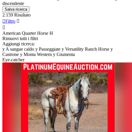
discendente
Salva ricerca
2.159 Risultato

Filtro


American Quarter Horse
H
Rimuovi tutti i filtri
Aggiungi ricerca:
y
A sangue caldo
y
Passeggiate
y
Versatility Ranch Horse
y
Castrone
y
Monta Western
y
Giumenta
Eye-catcher