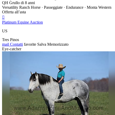
QH Grullo di 8 anni
Versatility Ranch Horse · Passeggiate · Endurance · Monta Western
Offerta all’asta

Platinum Equine Auction
US
Tres Pinos
mail
Contatti
favorite
Salva
Memorizzato
Eye-catcher