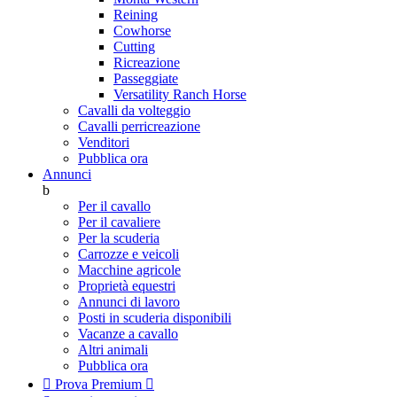
Reining
Cowhorse
Cutting
Ricreazione
Passeggiate
Versatility Ranch Horse
Cavalli da volteggio
Cavalli perricreazione
Venditori
Pubblica ora
Annunci
b
Per il cavallo
Per il cavaliere
Per la scuderia
Carrozze e veicoli
Macchine agricole
Proprietà equestri
Annunci di lavoro
Posti in scuderia disponibili
Vacanze a cavallo
Altri animali
Pubblica ora

Prova Premium
