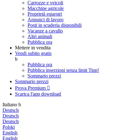
Carrozze e veicoli
Macchine agricole
Proprietà equestri
Annunci di lavoro
Posti in scuderia disponibili
Vacanze a cavallo
Altri animali
Pubblica ora
Mettere in vendita
Vendi subito gratis
b
Pubblica ora
Pubblica inserzioni senza limit
Tipp!
Sommario prezzi
Sommario prezzi
Prova Premium

Scarica l'app
download
Italiano
b
Deutsch
Deutsch
Deutsch
Polski
English
English