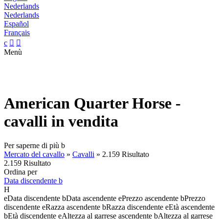
Nederlands
Nederlands
Español
Français
c


Menù
American Quarter Horse -
cavalli in vendita
Per saperne di più
b
Mercato del cavallo
»
Cavalli
»
2.159 Risultato
2.159 Risultato
Ordina per
Data discendente
b
H
e
Data discendente
b
Data ascendente
e
Prezzo ascendente
b
Prezzo
discendente
e
Razza ascendente
b
Razza discendente
e
Età ascendente
b
Età discendente
e
Altezza al garrese ascendente
b
Altezza al garrese