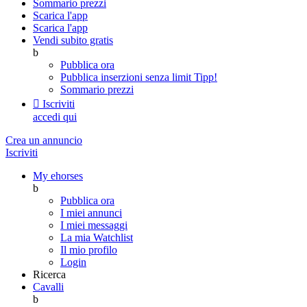
Sommario prezzi
Scarica l'app
Scarica l'app
Vendi subito gratis
b
Pubblica ora
Pubblica inserzioni senza limit
Tipp!
Sommario prezzi

Iscriviti
accedi qui
Crea un annuncio
Iscriviti
My ehorses
b
Pubblica ora
I miei annunci
I miei messaggi
La mia Watchlist
Il mio profilo
Login
Ricerca
Cavalli
b