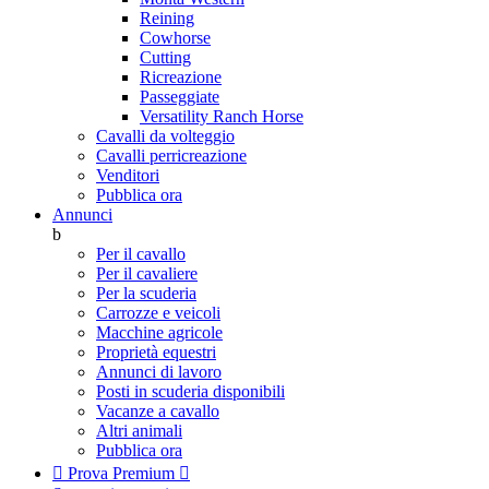
Reining
Cowhorse
Cutting
Ricreazione
Passeggiate
Versatility Ranch Horse
Cavalli da volteggio
Cavalli perricreazione
Venditori
Pubblica ora
Annunci
b
Per il cavallo
Per il cavaliere
Per la scuderia
Carrozze e veicoli
Macchine agricole
Proprietà equestri
Annunci di lavoro
Posti in scuderia disponibili
Vacanze a cavallo
Altri animali
Pubblica ora

Prova Premium
