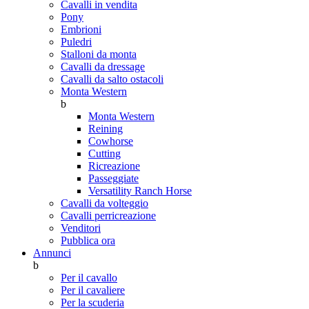
Cavalli in vendita
Pony
Embrioni
Puledri
Stalloni da monta
Cavalli da dressage
Cavalli da salto ostacoli
Monta Western
b
Monta Western
Reining
Cowhorse
Cutting
Ricreazione
Passeggiate
Versatility Ranch Horse
Cavalli da volteggio
Cavalli perricreazione
Venditori
Pubblica ora
Annunci
b
Per il cavallo
Per il cavaliere
Per la scuderia