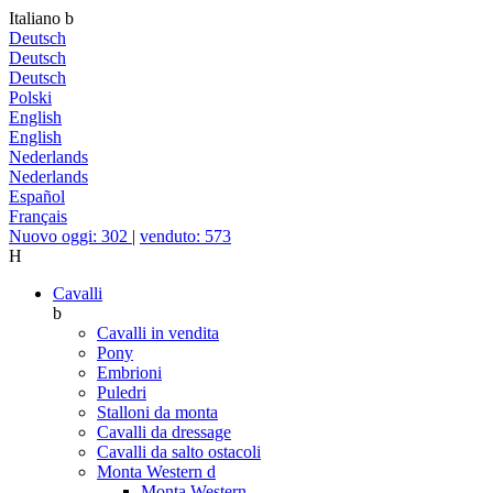
Italiano
b
Deutsch
Deutsch
Deutsch
Polski
English
English
Nederlands
Nederlands
Español
Français
Nuovo oggi: 302
|
venduto: 573
H
Cavalli
b
Cavalli in vendita
Pony
Embrioni
Puledri
Stalloni da monta
Cavalli da dressage
Cavalli da salto ostacoli
Monta Western
d
Monta Western