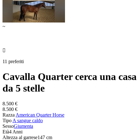
~

11 preferiti
Cavalla Quarter cerca una casa
da 5 stelle
8.500 €
8.500 €
Razza
American Quarter Horse
Tipo
A sangue caldo
Sesso
Giumenta
Età
4 Anni
Altezza al garrese
147 cm