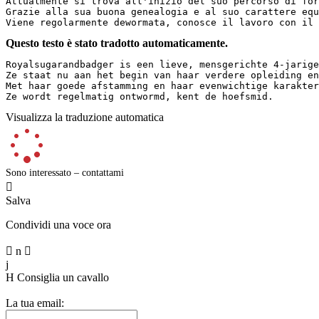
Attualmente si trova all'inizio del suo percorso di for
Grazie alla sua buona genealogia e al suo carattere equ
Viene regolarmente dewormata, conosce il lavoro con il 
Questo testo è stato tradotto automaticamente.
Royalsugarandbadger is een lieve, mensgerichte 4-jarige
Ze staat nu aan het begin van haar verdere opleiding en
Met haar goede afstamming en haar evenwichtige karakter 
Ze wordt regelmatig ontwormd, kent de hoefsmid.
Visualizza la traduzione automatica
Sono interessato – contattami

Salva
Condividi una voce ora

n

j
H
Consiglia un cavallo
La tua email: