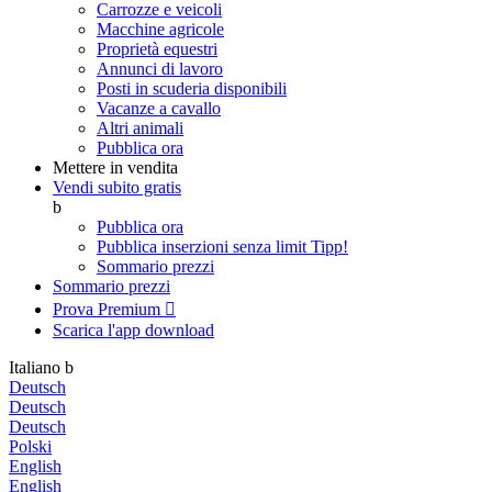
Carrozze e veicoli
Macchine agricole
Proprietà equestri
Annunci di lavoro
Posti in scuderia disponibili
Vacanze a cavallo
Altri animali
Pubblica ora
Mettere in vendita
Vendi subito gratis
b
Pubblica ora
Pubblica inserzioni senza limit
Tipp!
Sommario prezzi
Sommario prezzi
Prova Premium

Scarica l'app
download
Italiano
b
Deutsch
Deutsch
Deutsch
Polski
English
English