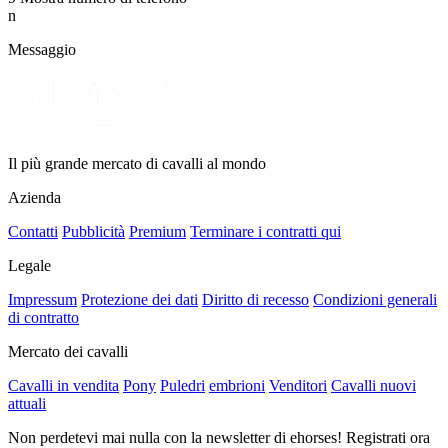
n
Messaggio
Il più grande mercato di cavalli al mondo
Azienda
Contatti
Pubblicità
Premium
Terminare i contratti qui
Legale
Impressum
Protezione dei dati
Diritto di recesso
Condizioni generali
di contratto
Mercato dei cavalli
Cavalli in vendita
Pony
Puledri
embrioni
Venditori
Cavalli nuovi
attuali
Non perdetevi mai nulla con la newsletter di ehorses! Registrati ora