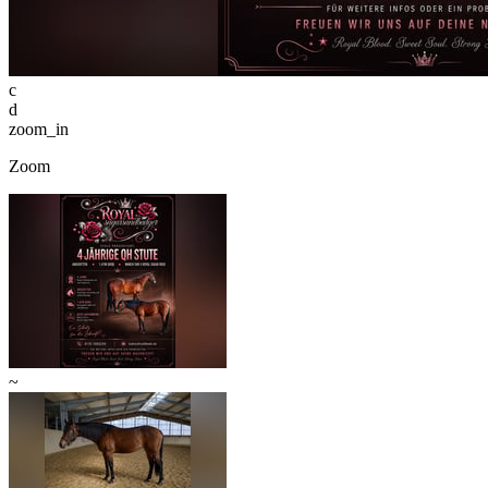
c
d
zoom_in
Zoom
~