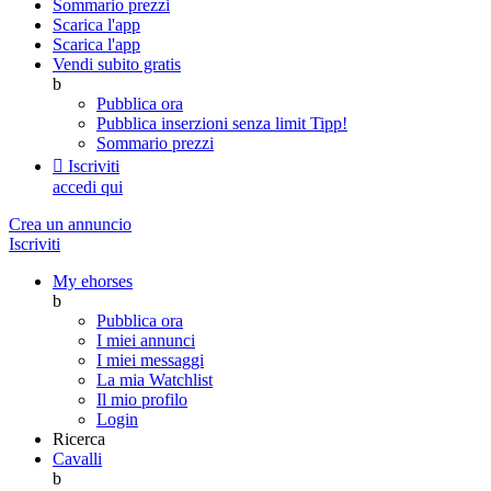
Sommario prezzi
Scarica l'app
Scarica l'app
Vendi subito gratis
b
Pubblica ora
Pubblica inserzioni senza limit
Tipp!
Sommario prezzi

Iscriviti
accedi qui
Crea un annuncio
Iscriviti
My ehorses
b
Pubblica ora
I miei annunci
I miei messaggi
La mia Watchlist
Il mio profilo
Login
Ricerca
Cavalli
b