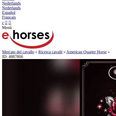
Nederlands
Nederlands
Español
Français
c


Menù
Mercato del cavallo
»
Ricerca cavalli
»
American Quarter Horse
»
ID: 4887806