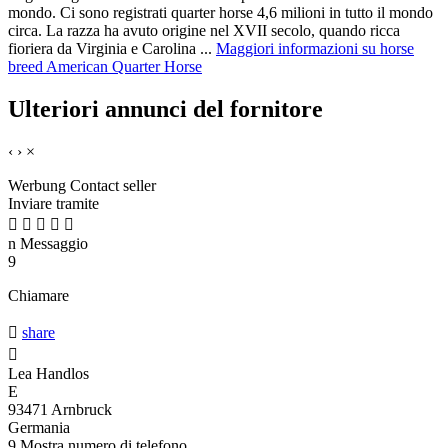
mondo. Ci sono registrati quarter horse 4,6 milioni in tutto il mondo
circa. La razza ha avuto origine nel XVII secolo, quando ricca
fioriera da Virginia e Carolina ...
Maggiori informazioni su horse
breed American Quarter Horse
Ulteriori annunci del fornitore
‹
›
×
Werbung
Contact seller
Inviare tramite





n
Messaggio
9
Chiamare

share

Lea Handlos
E
93471 Arnbruck
Germania
9
Mostra numero di telefono