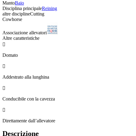
Manto
Baio
Disciplina principale
Reining
altre discipline
Cutting
Cowhorse
Associazione allevatori
Altre caratteristiche

Domato

Addestrato alla lunghina

Conducibile con la cavezza

Direttamente dall’allevatore
Descrizione