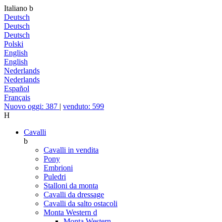
Italiano
b
Deutsch
Deutsch
Deutsch
Polski
English
English
Nederlands
Nederlands
Español
Français
Nuovo oggi: 387
|
venduto: 599
H
Cavalli
b
Cavalli in vendita
Pony
Embrioni
Puledri
Stalloni da monta
Cavalli da dressage
Cavalli da salto ostacoli
Monta Western
d
Monta Western