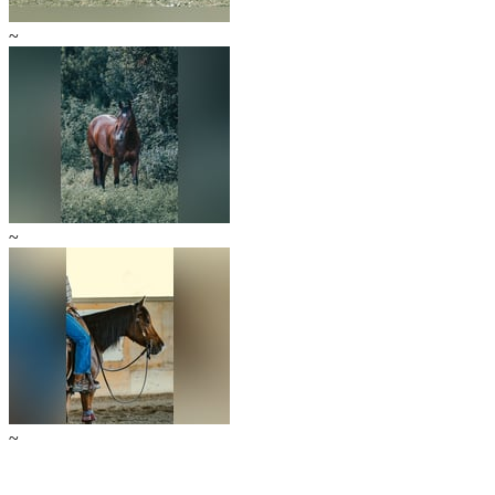
~
~
~