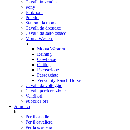
Cavalli in vendita
Pony
Embrioni
Puledri
Stalloni da monta
Cavalli da dressage
Cavalli da salto ostacoli
Monta Western
b
Monta Western
Reining
Cowhorse
Cutting
Ricreazione
Passeggiate
Versatility Ranch Horse
Cavalli da volteggio
Cavalli perricreazione
Venditori
Pubblica ora
Annunci
b
Per il cavallo
Per il cavaliere
Per la scuderia