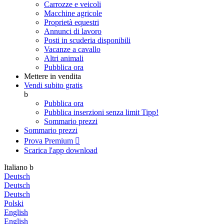
Carrozze e veicoli
Macchine agricole
Proprietà equestri
Annunci di lavoro
Posti in scuderia disponibili
Vacanze a cavallo
Altri animali
Pubblica ora
Mettere in vendita
Vendi subito gratis
b
Pubblica ora
Pubblica inserzioni senza limit
Tipp!
Sommario prezzi
Sommario prezzi
Prova Premium

Scarica l'app
download
Italiano
b
Deutsch
Deutsch
Deutsch
Polski
English
English