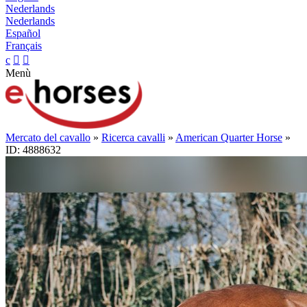
Nederlands
Nederlands
Español
Français
c


Menù
Mercato del cavallo
»
Ricerca cavalli
»
American Quarter Horse
»
ID: 4888632