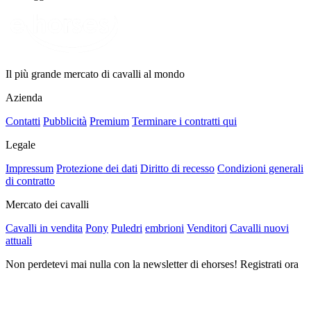
Il più grande mercato di cavalli al mondo
Azienda
Contatti
Pubblicità
Premium
Terminare i contratti qui
Legale
Impressum
Protezione dei dati
Diritto di recesso
Condizioni generali
di contratto
Mercato dei cavalli
Cavalli in vendita
Pony
Puledri
embrioni
Venditori
Cavalli nuovi
attuali
Non perdetevi mai nulla con la newsletter di ehorses! Registrati ora