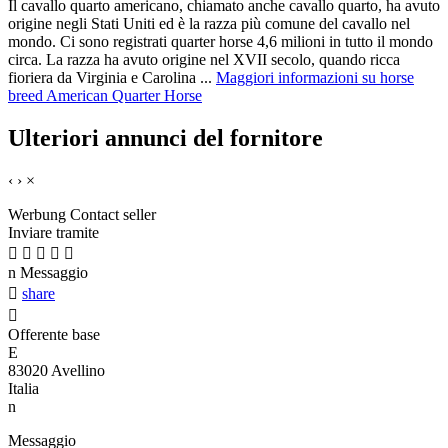
Il cavallo quarto americano, chiamato anche cavallo quarto, ha avuto
origine negli Stati Uniti ed è la razza più comune del cavallo nel
mondo. Ci sono registrati quarter horse 4,6 milioni in tutto il mondo
circa. La razza ha avuto origine nel XVII secolo, quando ricca
fioriera da Virginia e Carolina ...
Maggiori informazioni su horse
breed American Quarter Horse
Ulteriori annunci del fornitore
‹
›
×
Werbung
Contact seller
Inviare tramite





n
Messaggio

share

Offerente base
E
83020 Avellino
Italia
n
Messaggio