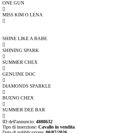
ONE GUN

MISS KIM O LENA

SHINE LIKE A BABE

SHINING SPARK

SUMMER CHEX

GENUINE DOC

DIAMONDS SPARKLE

BUENO CHEX

SUMMER DEE BAR

ID dell'annuncio:
4888632
Tipo di inserzione:
Cavallo in vendita
Data di pubblicazione:
08/07/2026