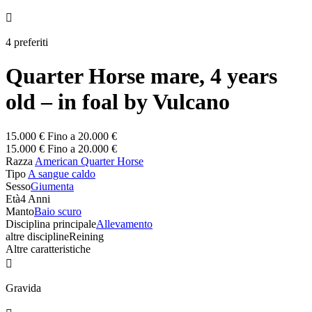

4 preferiti
Quarter Horse mare, 4 years
old – in foal by Vulcano
15.000 € Fino a 20.000 €
15.000 € Fino a 20.000 €
Razza
American Quarter Horse
Tipo
A sangue caldo
Sesso
Giumenta
Età
4 Anni
Manto
Baio scuro
Disciplina principale
Allevamento
altre discipline
Reining
Altre caratteristiche

Gravida