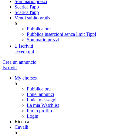
Sommario prezzi
Scarica l'app
Scarica l'app
Vendi subito gratis
b
Pubblica ora
Pubblica inserzioni senza limit
Tipp!
Sommario prezzi

Iscriviti
accedi qui
Crea un annuncio
Iscriviti
My ehorses
b
Pubblica ora
I miei annunci
I miei messaggi
La mia Watchlist
Il mio profilo
Login
Ricerca
Cavalli
b