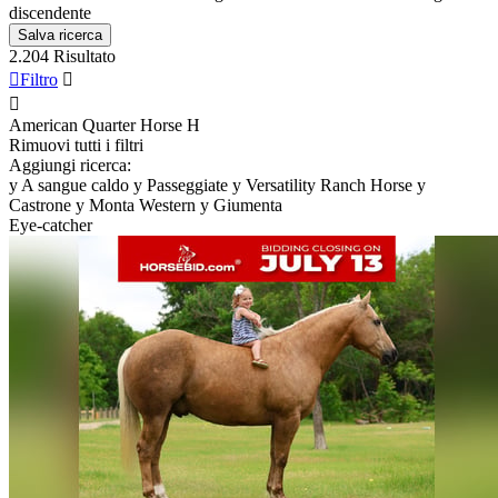
discendente
Salva ricerca
2.204 Risultato

Filtro


American Quarter Horse
H
Rimuovi tutti i filtri
Aggiungi ricerca:
y
A sangue caldo
y
Passeggiate
y
Versatility Ranch Horse
y
Castrone
y
Monta Western
y
Giumenta
Eye-catcher