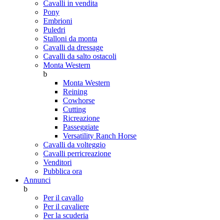
Cavalli in vendita
Pony
Embrioni
Puledri
Stalloni da monta
Cavalli da dressage
Cavalli da salto ostacoli
Monta Western
b
Monta Western
Reining
Cowhorse
Cutting
Ricreazione
Passeggiate
Versatility Ranch Horse
Cavalli da volteggio
Cavalli perricreazione
Venditori
Pubblica ora
Annunci
b
Per il cavallo
Per il cavaliere
Per la scuderia