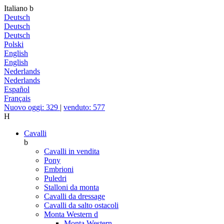
Italiano
b
Deutsch
Deutsch
Deutsch
Polski
English
English
Nederlands
Nederlands
Español
Français
Nuovo oggi: 329
|
venduto: 577
H
Cavalli
b
Cavalli in vendita
Pony
Embrioni
Puledri
Stalloni da monta
Cavalli da dressage
Cavalli da salto ostacoli
Monta Western
d
Monta Western