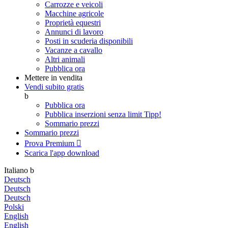
Carrozze e veicoli
Macchine agricole
Proprietà equestri
Annunci di lavoro
Posti in scuderia disponibili
Vacanze a cavallo
Altri animali
Pubblica ora
Mettere in vendita
Vendi subito gratis
b
Pubblica ora
Pubblica inserzioni senza limit
Tipp!
Sommario prezzi
Sommario prezzi
Prova Premium

Scarica l'app
download
Italiano
b
Deutsch
Deutsch
Deutsch
Polski
English
English