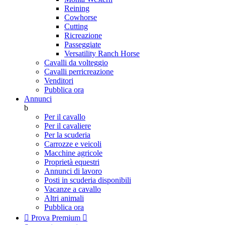
Reining
Cowhorse
Cutting
Ricreazione
Passeggiate
Versatility Ranch Horse
Cavalli da volteggio
Cavalli perricreazione
Venditori
Pubblica ora
Annunci
b
Per il cavallo
Per il cavaliere
Per la scuderia
Carrozze e veicoli
Macchine agricole
Proprietà equestri
Annunci di lavoro
Posti in scuderia disponibili
Vacanze a cavallo
Altri animali
Pubblica ora

Prova Premium
