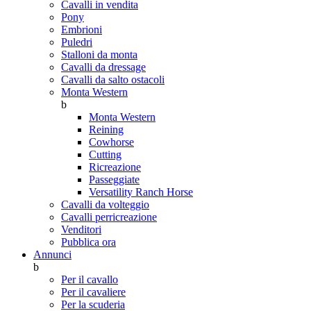
Cavalli in vendita
Pony
Embrioni
Puledri
Stalloni da monta
Cavalli da dressage
Cavalli da salto ostacoli
Monta Western
b
Monta Western
Reining
Cowhorse
Cutting
Ricreazione
Passeggiate
Versatility Ranch Horse
Cavalli da volteggio
Cavalli perricreazione
Venditori
Pubblica ora
Annunci
b
Per il cavallo
Per il cavaliere
Per la scuderia