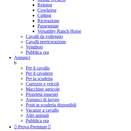
Reining
Cowhorse
Cutting
Ricreazione
Passeggiate
Versatility Ranch Horse
Cavalli da volteggio
Cavalli perricreazione
Venditori
Pubblica ora
Annunci
b
Per il cavallo
Per il cavaliere
Per la scuderia
Carrozze e veicoli
Macchine agricole
Proprietà equestri
Annunci di lavoro
Posti in scuderia disponibili
Vacanze a cavallo
Altri animali
Pubblica ora

Prova Premium
