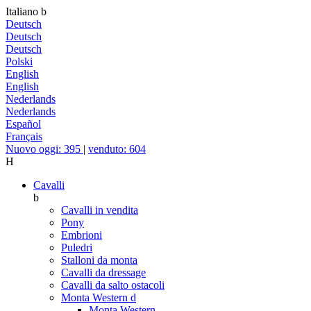
Italiano
b
Deutsch
Deutsch
Deutsch
Polski
English
English
Nederlands
Nederlands
Español
Français
Nuovo oggi: 395
|
venduto: 604
H
Cavalli
b
Cavalli in vendita
Pony
Embrioni
Puledri
Stalloni da monta
Cavalli da dressage
Cavalli da salto ostacoli
Monta Western
d
Monta Western