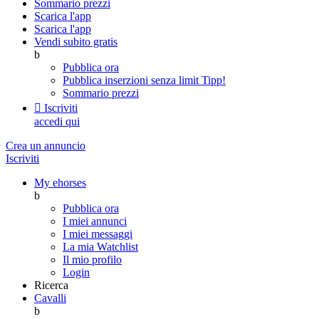
Sommario prezzi
Scarica l'app
Scarica l'app
Vendi subito gratis
b
Pubblica ora
Pubblica inserzioni senza limit
Tipp!
Sommario prezzi

Iscriviti
accedi qui
Crea un annuncio
Iscriviti
My ehorses
b
Pubblica ora
I miei annunci
I miei messaggi
La mia Watchlist
Il mio profilo
Login
Ricerca
Cavalli
b