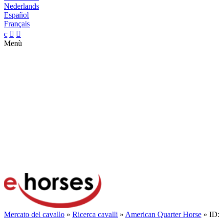
Nederlands
Español
Français
c


Menù
Mercato del cavallo
»
Ricerca cavalli
»
American Quarter Horse
» ID