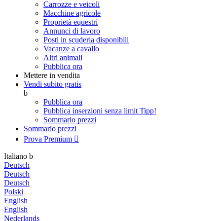
Carrozze e veicoli
Macchine agricole
Proprietà equestri
Annunci di lavoro
Posti in scuderia disponibili
Vacanze a cavallo
Altri animali
Pubblica ora
Mettere in vendita
Vendi subito gratis
b
Pubblica ora
Pubblica inserzioni senza limit
Tipp!
Sommario prezzi
Sommario prezzi
Prova Premium

Italiano
b
Deutsch
Deutsch
Deutsch
Polski
English
English
Nederlands