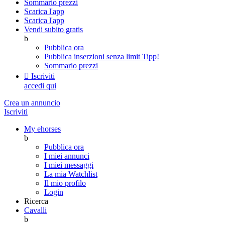
Sommario prezzi
Scarica l'app
Scarica l'app
Vendi subito gratis
b
Pubblica ora
Pubblica inserzioni senza limit
Tipp!
Sommario prezzi

Iscriviti
accedi qui
Crea un annuncio
Iscriviti
My ehorses
b
Pubblica ora
I miei annunci
I miei messaggi
La mia Watchlist
Il mio profilo
Login
Ricerca
Cavalli
b