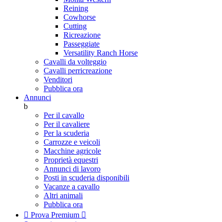
Reining
Cowhorse
Cutting
Ricreazione
Passeggiate
Versatility Ranch Horse
Cavalli da volteggio
Cavalli perricreazione
Venditori
Pubblica ora
Annunci
b
Per il cavallo
Per il cavaliere
Per la scuderia
Carrozze e veicoli
Macchine agricole
Proprietà equestri
Annunci di lavoro
Posti in scuderia disponibili
Vacanze a cavallo
Altri animali
Pubblica ora

Prova Premium
