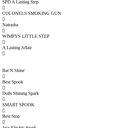
SPD A Lasting Step

COLONELS SMOKING GUN

Natrasha

WIMPYS LITTLE STEP

A Lasting Affair

Bat N Shine

Best Spook

Dolls Shining Spark

SMART SPOOK

Best Stop

Jacs Electric Spark