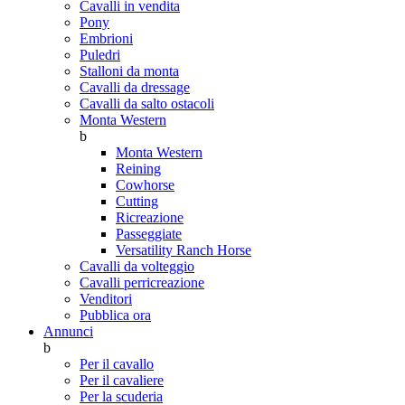
Cavalli in vendita
Pony
Embrioni
Puledri
Stalloni da monta
Cavalli da dressage
Cavalli da salto ostacoli
Monta Western
b
Monta Western
Reining
Cowhorse
Cutting
Ricreazione
Passeggiate
Versatility Ranch Horse
Cavalli da volteggio
Cavalli perricreazione
Venditori
Pubblica ora
Annunci
b
Per il cavallo
Per il cavaliere
Per la scuderia