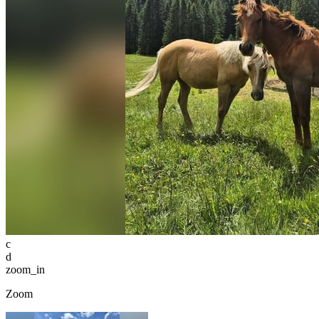
c
d
zoom_in
Zoom