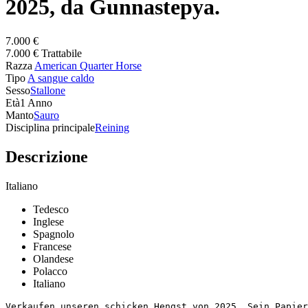
2025, da Gunnastepya.
7.000 €
7.000 € Trattabile
Razza
American Quarter Horse
Tipo
A sangue caldo
Sesso
Stallone
Età
1 Anno
Manto
Sauro
Disciplina principale
Reining
Descrizione
Italiano
Tedesco
Inglese
Spagnolo
Francese
Olandese
Polacco
Italiano
Verkaufen unseren schicken Hengst von 2025. Sein Papier