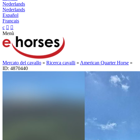
Nederlands
Nederlands
Español
Français
c


Menù
Mercato del cavallo
»
Ricerca cavalli
»
American Quarter Horse
»
ID: 4870440