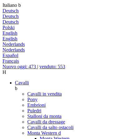
Italiano
b
Deutsch
Deutsch
Deutsch
Polski
English
English
Nederlands
Nederlands
Español
Français
Nuovo oggi: 473
|
venduto: 553
H
Cavalli
b
Cavalli in vendita
Pony
Embrioni
Puledri
Stalloni da monta
Cavalli da dressage
Cavalli da salto ostacoli
Monta Western
d
Monta Western