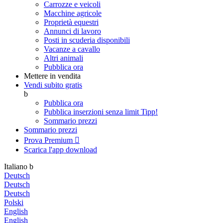
Carrozze e veicoli
Macchine agricole
Proprietà equestri
Annunci di lavoro
Posti in scuderia disponibili
Vacanze a cavallo
Altri animali
Pubblica ora
Mettere in vendita
Vendi subito gratis
b
Pubblica ora
Pubblica inserzioni senza limit
Tipp!
Sommario prezzi
Sommario prezzi
Prova Premium

Scarica l'app
download
Italiano
b
Deutsch
Deutsch
Deutsch
Polski
English
English