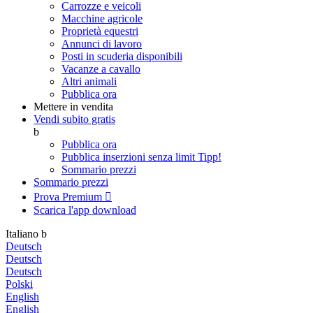
Carrozze e veicoli
Macchine agricole
Proprietà equestri
Annunci di lavoro
Posti in scuderia disponibili
Vacanze a cavallo
Altri animali
Pubblica ora
Mettere in vendita
Vendi subito gratis
b
Pubblica ora
Pubblica inserzioni senza limit
Tipp!
Sommario prezzi
Sommario prezzi
Prova Premium

Scarica l'app
download
Italiano
b
Deutsch
Deutsch
Deutsch
Polski
English
English