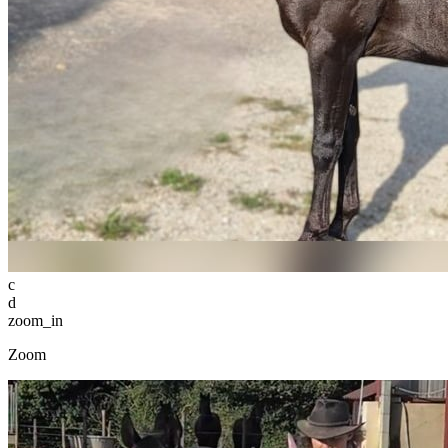
c
d
zoom_in
Zoom