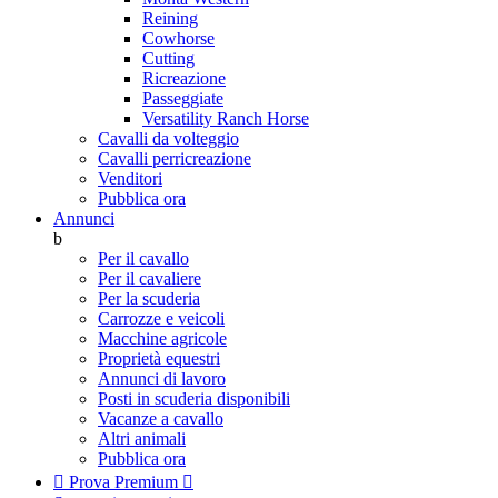
Reining
Cowhorse
Cutting
Ricreazione
Passeggiate
Versatility Ranch Horse
Cavalli da volteggio
Cavalli perricreazione
Venditori
Pubblica ora
Annunci
b
Per il cavallo
Per il cavaliere
Per la scuderia
Carrozze e veicoli
Macchine agricole
Proprietà equestri
Annunci di lavoro
Posti in scuderia disponibili
Vacanze a cavallo
Altri animali
Pubblica ora

Prova Premium
