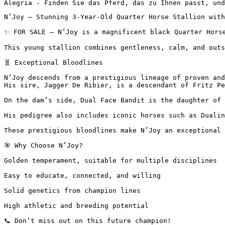
Alegria - Finden Sie das Pferd, das zu Ihnen passt, und
N’Joy – Stunning 3-Year-Old Quarter Horse Stallion with a
✨ FOR SALE – N’Joy is a magnificent black Quarter Horse
This young stallion combines gentleness, calm, and outs
🧬 Exceptional Bloodlines

N’Joy descends from a prestigious lineage of proven and 
His sire, Jagger De Ribier, is a descendant of Fritz Pep
On the dam’s side, Dual Face Bandit is the daughter of 
His pedigree also includes iconic horses such as Dualin
These prestigious bloodlines make N’Joy an exceptional c
🎯 Why Choose N’Joy?

Golden temperament, suitable for multiple disciplines

Easy to educate, connected, and willing

Solid genetics from champion lines

High athletic and breeding potential

📞 Don’t miss out on this future champion!
