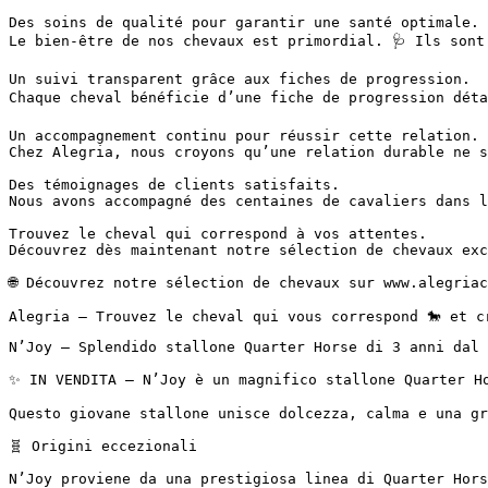
Des soins de qualité pour garantir une santé optimale.

Le bien-être de nos chevaux est primordial. 🩺 Ils sont
Un suivi transparent grâce aux fiches de progression.

Chaque cheval bénéficie d’une fiche de progression déta
Un accompagnement continu pour réussir cette relation.

Chez Alegria, nous croyons qu’une relation durable ne s
Des témoignages de clients satisfaits.

Nous avons accompagné des centaines de cavaliers dans l
Trouvez le cheval qui correspond à vos attentes.

Découvrez dès maintenant notre sélection de chevaux exc
🌐 Découvrez notre sélection de chevaux sur www.alegriac
Alegria – Trouvez le cheval qui vous correspond 🐎 et c
N’Joy – Splendido stallone Quarter Horse di 3 anni dal ca
✨ IN VENDITA – N’Joy è un magnifico stallone Quarter Ho
Questo giovane stallone unisce dolcezza, calma e una gr
🧬 Origini eccezionali

N’Joy proviene da una prestigiosa linea di Quarter Horse