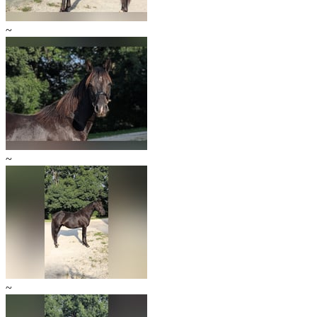
~
~
~