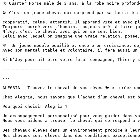
🐴 Quarter Horse mâle de 3 ans, à la robe noire profonde 
💫 C’est un jeune cheval qui surprend par sa facilité :

coopératif, calme, attentif… Il apprend vite et avec pla
Toujours tourné vers l’humain, toujours prêt à faire ju
N’Joy, c’est le cheval avec qui on se sent bien.

Celui avec lequel on imagine une vraie relation, posée, 
💛  Un jeune modèle équilibré, encore en croissance, déj
Avec son mental stable et volontaire, il fera aussi un t
Si N’Joy pourrait être votre futur compagnon, Thierry se
-------------------

---

ALEGRIA – Trouvez le cheval de vos rêves 🐎 et créez une
Chez Alegria, nous savons que l’achat d’un cheval est b
Pourquoi choisir Alegria ?

Un accompagnement personnalisé pour vous guider dans vot
Nous vous aidons à trouver le cheval qui correspond à v
Des chevaux élevés dans un environnement propice à leur 
Nos chevaux sont élevés dans des conditions exceptionne