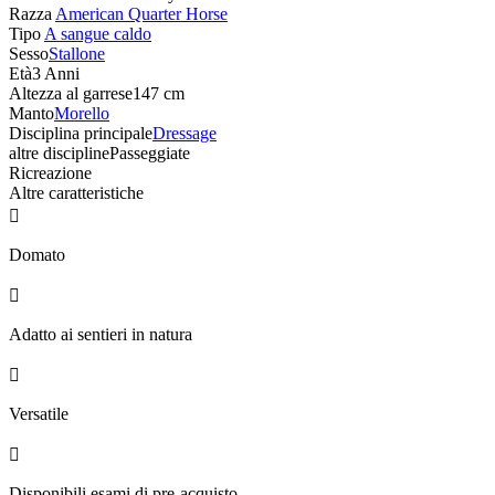
Razza
American Quarter Horse
Tipo
A sangue caldo
Sesso
Stallone
Età
3 Anni
Altezza al garrese
147 cm
Manto
Morello
Disciplina principale
Dressage
altre discipline
Passeggiate
Ricreazione
Altre caratteristiche

Domato

Adatto ai sentieri in natura

Versatile

Disponibili esami di pre-acquisto