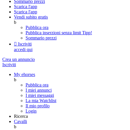
Sommario prezzi
Scarica l'app
Scarica l'app
Vendi subito gratis
b
Pubblica ora
Pubblica inserzioni senza limit
Tipp!
Sommario prezzi

Iscriviti
accedi qui
Crea un annuncio
Iscriviti
My ehorses
b
Pubblica ora
I miei annunci
I miei messaggi
La mia Watchlist
Il mio profilo
Login
Ricerca
Cavalli
b