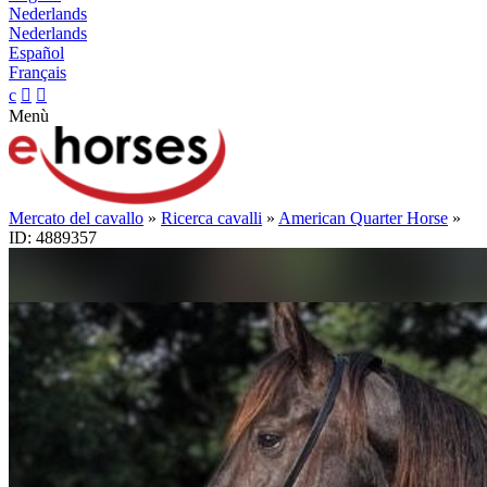
Nederlands
Nederlands
Español
Français
c


Menù
Mercato del cavallo
»
Ricerca cavalli
»
American Quarter Horse
»
ID: 4889357