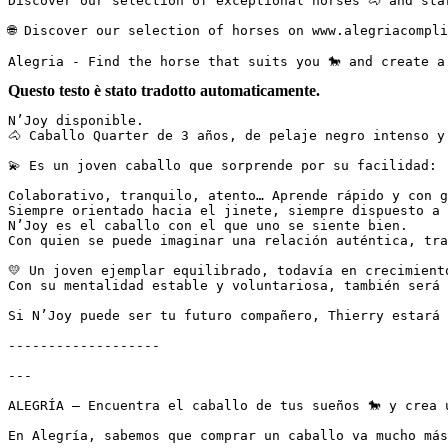
Discover our selection of exceptional horses 🐴 and sta
🌐 Discover our selection of horses on www.alegriacompli
Alegria - Find the horse that suits you 🐎 and create a
Questo testo è stato tradotto automaticamente.
N’Joy disponible.  

🐴 Caballo Quarter de 3 años, de pelaje negro intenso y c
💫 Es un joven caballo que sorprende por su facilidad:  

Colaborativo, tranquilo, atento… Aprende rápido y con gu
Siempre orientado hacia el jinete, siempre dispuesto a 
N’Joy es el caballo con el que uno se siente bien.  

Con quien se puede imaginar una relación auténtica, tran
💛 Un joven ejemplar equilibrado, todavía en crecimiento
Con su mentalidad estable y voluntariosa, también será u
Si N’Joy puede ser tu futuro compañero, Thierry estará e
-------------------  

---

ALEGRÍA – Encuentra el caballo de tus sueños 🐎 y crea u
En Alegría, sabemos que comprar un caballo va mucho más