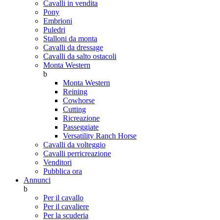
Cavalli in vendita
Pony
Embrioni
Puledri
Stalloni da monta
Cavalli da dressage
Cavalli da salto ostacoli
Monta Western
b
Monta Western
Reining
Cowhorse
Cutting
Ricreazione
Passeggiate
Versatility Ranch Horse
Cavalli da volteggio
Cavalli perricreazione
Venditori
Pubblica ora
Annunci
b
Per il cavallo
Per il cavaliere
Per la scuderia