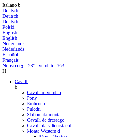
Italiano
b
Deutsch
Deutsch
Deutsch
Polski
English
English
Nederlands
Nederlands
Español
Français
Nuovo oggi: 285
|
venduto: 563
H
Cavalli
b
Cavalli in vendita
Pony
Embrioni
Puledri
Stalloni da monta
Cavalli da dressage
Cavalli da salto ostacoli
Monta Western
d
Monta Western