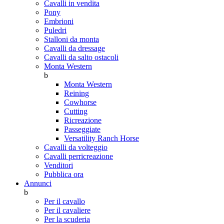
Cavalli in vendita
Pony
Embrioni
Puledri
Stalloni da monta
Cavalli da dressage
Cavalli da salto ostacoli
Monta Western
b
Monta Western
Reining
Cowhorse
Cutting
Ricreazione
Passeggiate
Versatility Ranch Horse
Cavalli da volteggio
Cavalli perricreazione
Venditori
Pubblica ora
Annunci
b
Per il cavallo
Per il cavaliere
Per la scuderia