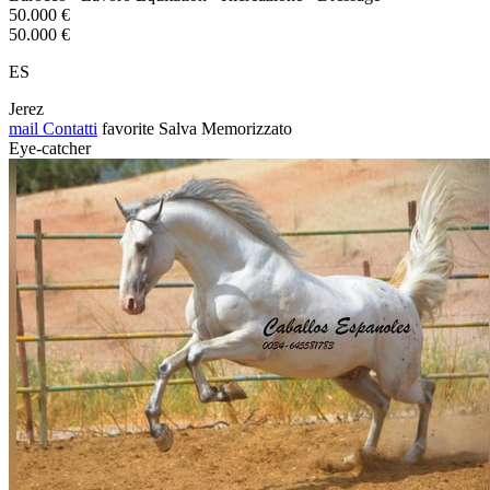
50.000 €
50.000 €
ES
Jerez
mail
Contatti
favorite
Salva
Memorizzato
Eye-catcher