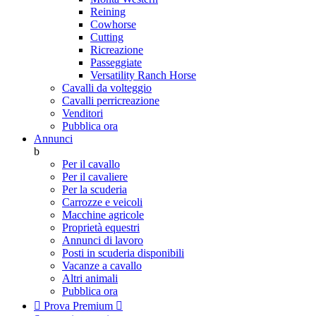
Reining
Cowhorse
Cutting
Ricreazione
Passeggiate
Versatility Ranch Horse
Cavalli da volteggio
Cavalli perricreazione
Venditori
Pubblica ora
Annunci
b
Per il cavallo
Per il cavaliere
Per la scuderia
Carrozze e veicoli
Macchine agricole
Proprietà equestri
Annunci di lavoro
Posti in scuderia disponibili
Vacanze a cavallo
Altri animali
Pubblica ora

Prova Premium
