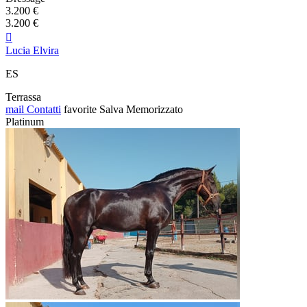
3.200 €
3.200 €

Lucia Elvira
ES
Terrassa
mail
Contatti
favorite
Salva
Memorizzato
Platinum