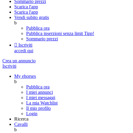
Sommario prezzi
Scarica l'app
Scarica l'app
Vendi subito gratis
b
Pubblica ora
Pubblica inserzioni senza limit
Tipp!
Sommario prezzi

Iscriviti
accedi qui
Crea un annuncio
Iscriviti
My ehorses
b
Pubblica ora
I miei annunci
I miei messaggi
La mia Watchlist
Il mio profilo
Login
Ricerca
Cavalli
b