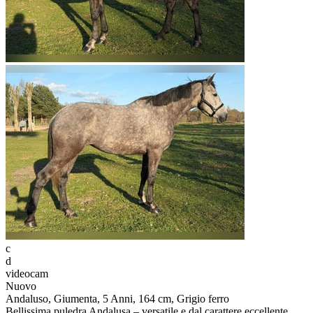
c
d
videocam
Nuovo
Andaluso, Giumenta, 5 Anni, 164 cm, Grigio ferro
Bellissima puledra Andalusa – versatile e dal carattere eccellente