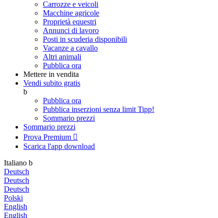
Carrozze e veicoli
Macchine agricole
Proprietà equestri
Annunci di lavoro
Posti in scuderia disponibili
Vacanze a cavallo
Altri animali
Pubblica ora
Mettere in vendita
Vendi subito gratis
b
Pubblica ora
Pubblica inserzioni senza limit
Tipp!
Sommario prezzi
Sommario prezzi
Prova Premium

Scarica l'app
download
Italiano
b
Deutsch
Deutsch
Deutsch
Polski
English
English