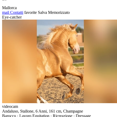
Mallorca
mail
Contatti
favorite
Salva
Memorizzato
Eye-catcher
videocam
Andaluso, Stallone, 6 Anni, 161 cm, Champagne
Barocco · Lavoro Equitation · Ricreazione · Dressage