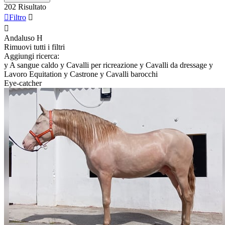
202 Risultato

Filtro


Andaluso
H
Rimuovi tutti i filtri
Aggiungi ricerca:
y
A sangue caldo
y
Cavalli per ricreazione
y
Cavalli da dressage
y
Lavoro Equitation
y
Castrone
y
Cavalli barocchi
Eye-catcher