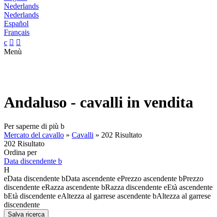
Nederlands
Nederlands
Español
Français
c


Menù
Andaluso - cavalli in vendita
Per saperne di più
b
Mercato del cavallo
»
Cavalli
»
202 Risultato
202 Risultato
Ordina per
Data discendente
b
H
e
Data discendente
b
Data ascendente
e
Prezzo ascendente
b
Prezzo
discendente
e
Razza ascendente
b
Razza discendente
e
Età ascendente
b
Età discendente
e
Altezza al garrese ascendente
b
Altezza al garrese
discendente
Salva ricerca