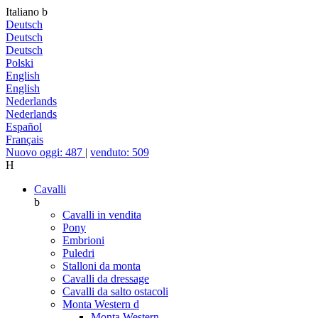
Italiano
b
Deutsch
Deutsch
Deutsch
Polski
English
English
Nederlands
Nederlands
Español
Français
Nuovo oggi: 487
|
venduto: 509
H
Cavalli
b
Cavalli in vendita
Pony
Embrioni
Puledri
Stalloni da monta
Cavalli da dressage
Cavalli da salto ostacoli
Monta Western
d
Monta Western