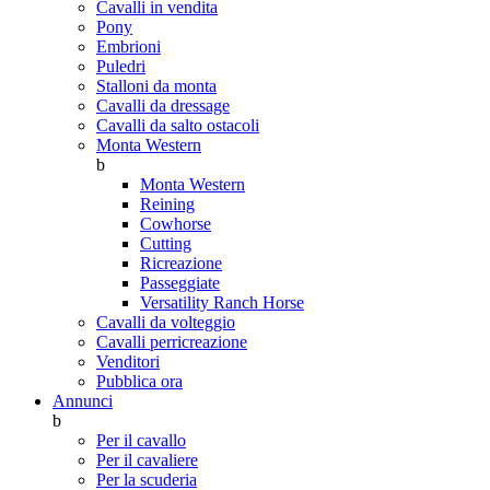
Cavalli in vendita
Pony
Embrioni
Puledri
Stalloni da monta
Cavalli da dressage
Cavalli da salto ostacoli
Monta Western
b
Monta Western
Reining
Cowhorse
Cutting
Ricreazione
Passeggiate
Versatility Ranch Horse
Cavalli da volteggio
Cavalli perricreazione
Venditori
Pubblica ora
Annunci
b
Per il cavallo
Per il cavaliere
Per la scuderia