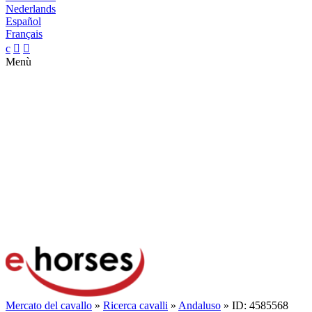
Nederlands
Español
Français
c


Menù
Mercato del cavallo
»
Ricerca cavalli
»
Andaluso
» ID: 4585568