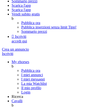
Sommario prezzi
Scarica l'app
Scarica l'app
Vendi subito gratis
b
Pubblica ora
Pubblica inserzioni senza limit
Tipp!
Sommario prezzi

Iscriviti
accedi qui
Crea un annuncio
Iscriviti
My ehorses
b
Pubblica ora
I miei annunci
I miei messaggi
La mia Watchlist
Il mio profilo
Login
Ricerca
Cavalli
b