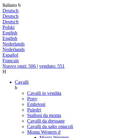
Italiano
b
Deutsch
Deutsch
Deutsch
Polski
English
English
Nederlands
Nederlands
Español
Français
Nuovo oggi: 506
|
venduto: 551
H
Cavalli
b
Cavalli in vendita
Pony
Embrioni
Puledri
Stalloni da monta
Cavalli da dressage
Cavalli da salto ostacoli
Monta Western
d
Monta Western