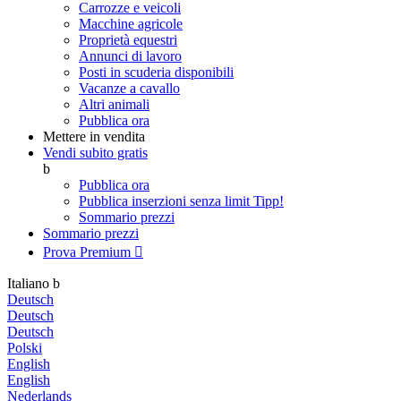
Carrozze e veicoli
Macchine agricole
Proprietà equestri
Annunci di lavoro
Posti in scuderia disponibili
Vacanze a cavallo
Altri animali
Pubblica ora
Mettere in vendita
Vendi subito gratis
b
Pubblica ora
Pubblica inserzioni senza limit
Tipp!
Sommario prezzi
Sommario prezzi
Prova Premium

Italiano
b
Deutsch
Deutsch
Deutsch
Polski
English
English
Nederlands