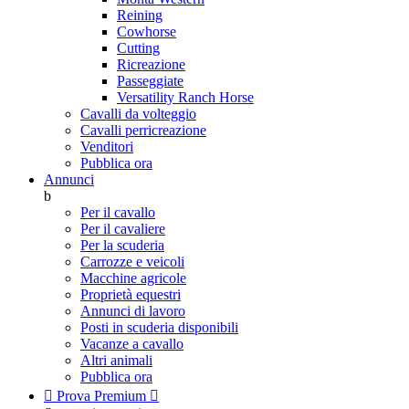
Reining
Cowhorse
Cutting
Ricreazione
Passeggiate
Versatility Ranch Horse
Cavalli da volteggio
Cavalli perricreazione
Venditori
Pubblica ora
Annunci
b
Per il cavallo
Per il cavaliere
Per la scuderia
Carrozze e veicoli
Macchine agricole
Proprietà equestri
Annunci di lavoro
Posti in scuderia disponibili
Vacanze a cavallo
Altri animali
Pubblica ora

Prova Premium
