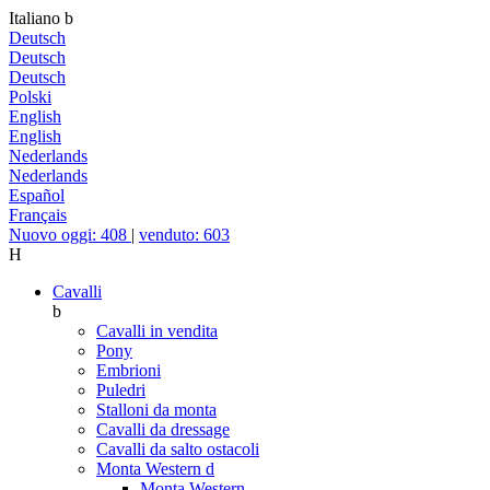
Italiano
b
Deutsch
Deutsch
Deutsch
Polski
English
English
Nederlands
Nederlands
Español
Français
Nuovo oggi: 408
|
venduto: 603
H
Cavalli
b
Cavalli in vendita
Pony
Embrioni
Puledri
Stalloni da monta
Cavalli da dressage
Cavalli da salto ostacoli
Monta Western
d
Monta Western