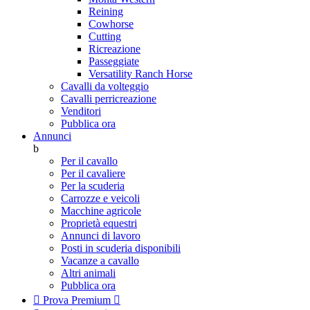
Reining
Cowhorse
Cutting
Ricreazione
Passeggiate
Versatility Ranch Horse
Cavalli da volteggio
Cavalli perricreazione
Venditori
Pubblica ora
Annunci
b
Per il cavallo
Per il cavaliere
Per la scuderia
Carrozze e veicoli
Macchine agricole
Proprietà equestri
Annunci di lavoro
Posti in scuderia disponibili
Vacanze a cavallo
Altri animali
Pubblica ora

Prova Premium
