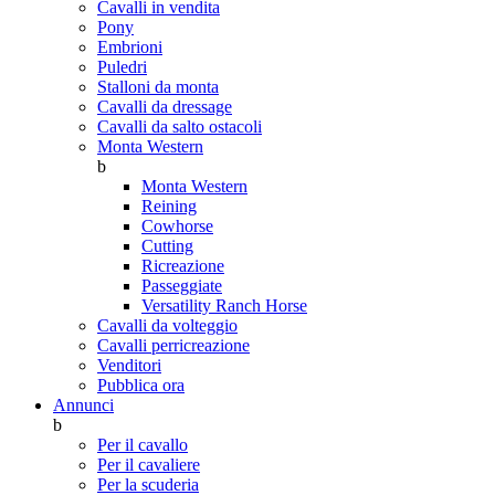
Cavalli in vendita
Pony
Embrioni
Puledri
Stalloni da monta
Cavalli da dressage
Cavalli da salto ostacoli
Monta Western
b
Monta Western
Reining
Cowhorse
Cutting
Ricreazione
Passeggiate
Versatility Ranch Horse
Cavalli da volteggio
Cavalli perricreazione
Venditori
Pubblica ora
Annunci
b
Per il cavallo
Per il cavaliere
Per la scuderia