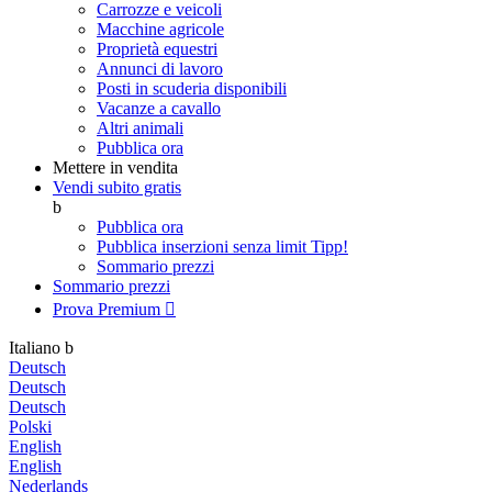
Carrozze e veicoli
Macchine agricole
Proprietà equestri
Annunci di lavoro
Posti in scuderia disponibili
Vacanze a cavallo
Altri animali
Pubblica ora
Mettere in vendita
Vendi subito gratis
b
Pubblica ora
Pubblica inserzioni senza limit
Tipp!
Sommario prezzi
Sommario prezzi
Prova Premium

Italiano
b
Deutsch
Deutsch
Deutsch
Polski
English
English
Nederlands