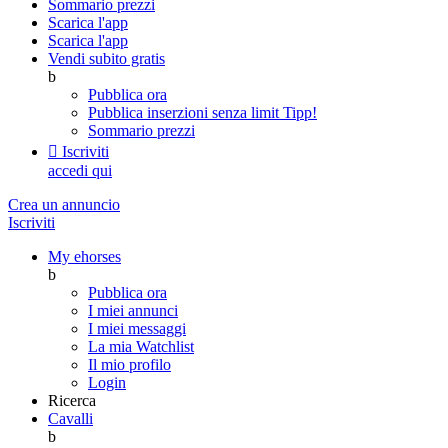
Sommario prezzi
Scarica l'app
Scarica l'app
Vendi subito gratis
b
Pubblica ora
Pubblica inserzioni senza limit
Tipp!
Sommario prezzi

Iscriviti
accedi qui
Crea un annuncio
Iscriviti
My ehorses
b
Pubblica ora
I miei annunci
I miei messaggi
La mia Watchlist
Il mio profilo
Login
Ricerca
Cavalli
b