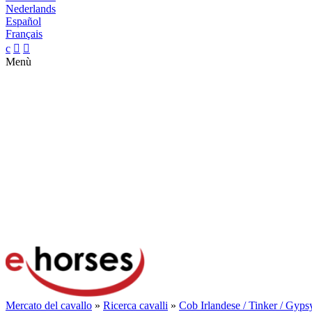
Nederlands
Español
Français
c


Menù
Mercato del cavallo
»
Ricerca cavalli
»
Cob Irlandese / Tinker / Gyp