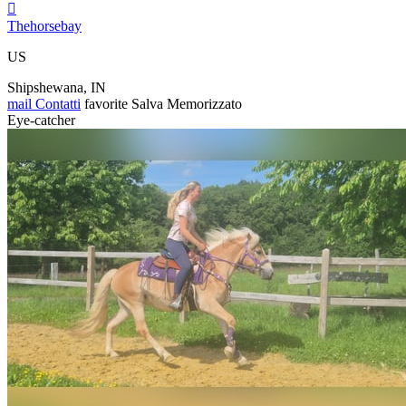

Thehorsebay
US
Shipshewana, IN
mail
Contatti
favorite
Salva
Memorizzato
Eye-catcher