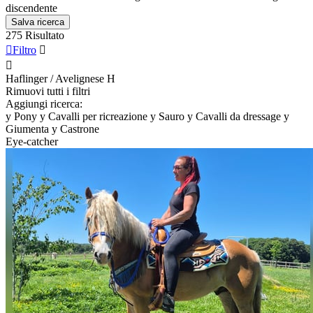
discendente
Salva ricerca
275 Risultato

Filtro


Haflinger / Avelignese
H
Rimuovi tutti i filtri
Aggiungi ricerca:
y
Pony
y
Cavalli per ricreazione
y
Sauro
y
Cavalli da dressage
y
Giumenta
y
Castrone
Eye-catcher