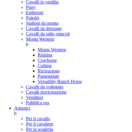
Cavalli in vendita
Pony
Embrioni
Puledri
Stalloni da monta
Cavalli da dressage
Cavalli da salto ostacoli
Monta Western
b
Monta Western
Reining
Cowhorse
Cutting
Ricreazione
Passeggiate
Versatility Ranch Horse
Cavalli da volteggio
Cavalli perricreazione
Venditori
Pubblica ora
Annunci
b
Per il cavallo
Per il cavaliere
Per la scuderia