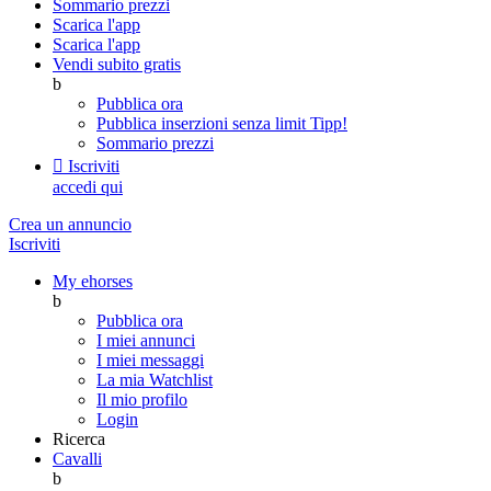
Sommario prezzi
Scarica l'app
Scarica l'app
Vendi subito gratis
b
Pubblica ora
Pubblica inserzioni senza limit
Tipp!
Sommario prezzi

Iscriviti
accedi qui
Crea un annuncio
Iscriviti
My ehorses
b
Pubblica ora
I miei annunci
I miei messaggi
La mia Watchlist
Il mio profilo
Login
Ricerca
Cavalli
b