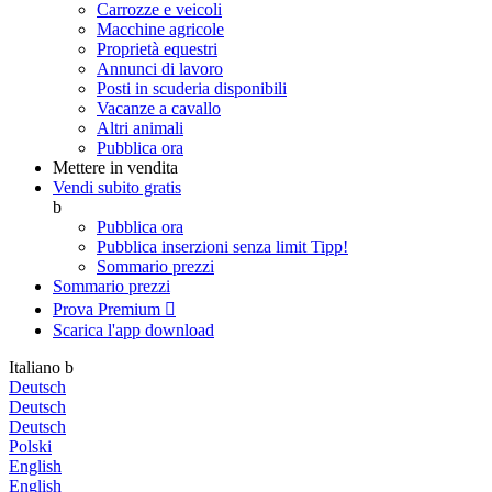
Carrozze e veicoli
Macchine agricole
Proprietà equestri
Annunci di lavoro
Posti in scuderia disponibili
Vacanze a cavallo
Altri animali
Pubblica ora
Mettere in vendita
Vendi subito gratis
b
Pubblica ora
Pubblica inserzioni senza limit
Tipp!
Sommario prezzi
Sommario prezzi
Prova Premium

Scarica l'app
download
Italiano
b
Deutsch
Deutsch
Deutsch
Polski
English
English