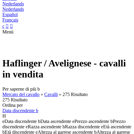
Nederlands
Nederlands
Español
Français
c


Menù
Haflinger / Avelignese - cavalli
in vendita
Per saperne di più
b
Mercato del cavallo
»
Cavalli
»
275 Risultato
275 Risultato
Ordina per
Data discendente
b
H
e
Data discendente
b
Data ascendente
e
Prezzo ascendente
b
Prezzo
discendente
e
Razza ascendente
b
Razza discendente
e
Età ascendente
b
Età discendente
e
Altezza al garrese ascendente
b
Altezza al garrese