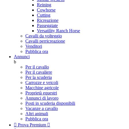
Reining
Cowhorse
Cutting
Ricreazione
Passeggiate
Versatility Ranch Horse
Cavalli da volteggio
Cavalli perricreazione
Venditori
Pubblica ora
Annunci
b
Per il cavallo
Per il cavaliere
Per la scuderia
Carrozze e veicoli
Macchine agricole
Proprietà equestri
Annunci di lavoro
Posti in scuderia disponibili
Vacanze a cavallo
Altri animali
Pubblica ora

Prova Premium
