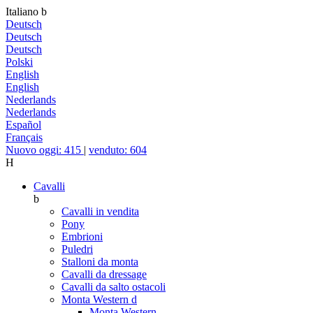
Italiano
b
Deutsch
Deutsch
Deutsch
Polski
English
English
Nederlands
Nederlands
Español
Français
Nuovo oggi: 415
|
venduto: 604
H
Cavalli
b
Cavalli in vendita
Pony
Embrioni
Puledri
Stalloni da monta
Cavalli da dressage
Cavalli da salto ostacoli
Monta Western
d
Monta Western