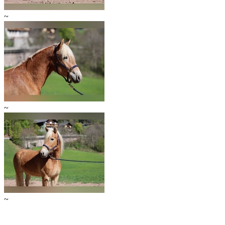
~
~
~