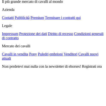
Il più grande mercato di cavalli al mondo
Azienda
Contatti
Pubblicità
Premium
Terminare i contratti qui
Legale
Impressum
Protezione dei dati
Diritto di recesso
Condizioni generali
di contratto
Mercato dei cavalli
Cavalli in vendita
Pony
Puledri
embrioni
Venditori
Cavalli nuovi
attuali
Non perdetevi mai nulla con la newsletter di ehorses! Registrati ora