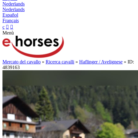
Nederlands
Nederlands
Español
Français
c


Menù
Mercato del cavallo
»
Ricerca cavalli
»
Haflinger / Avelignese
» ID:
4839163