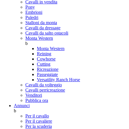
Cavalli in vendita
Pony
Embrioni
Puledri
Stalloni da monta
Cavalli da dressage
Cavalli da salto ostacoli
Monta Western
b
Monta Western
Reining
Cowhorse
Cutting
Ricreazione
Passeggiate
Versatility Ranch Horse
Cavalli da volteggio
Cavalli perricreazione
Venditori
Pubblica ora
Annunci
b
Per il cavallo
Per il cavaliere
Per la scuderia