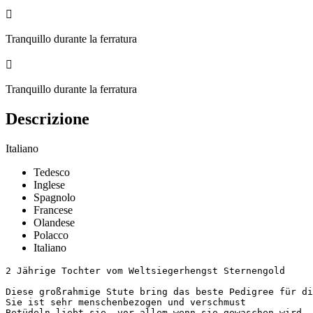

Tranquillo durante la ferratura

Tranquillo durante la ferratura
Descrizione
Italiano
Tedesco
Inglese
Spagnolo
Francese
Olandese
Polacco
Italiano
2 Jährige Tochter vom Weltsiegerhengst Sternengold 

Diese großrahmige Stute bring das beste Pedigree für di
Sie ist sehr menschenbezogen und verschmust

Betüdeln liebt sie, vor allem wenn sie gewaschen wird 
