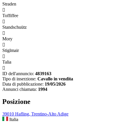
Straden

Toffiffee

Standschuütz

Mory

Stiglmair

Talia

ID dell'annuncio:
4839163
Tipo di inserzione:
Cavallo in vendita
Data di pubblicazione:
19/05/2026
Annunci chiamata:
1994
Posizione
39010 Hafling, Trentino-Alto Adige
Italia