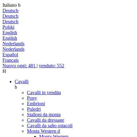
Italiano
b
Deutsch
Deutsch
Deutsch
Polski
English
English
Nederlands
Nederlands
Español
Français
Nuovo oggi: 481
|
venduto: 552
H
Cavalli
b
Cavalli in vendita
Pony
Embrioni
Puledri
Stalloni da monta
Cavalli da dressage
Cavalli da salto ostacoli
Monta Western
d
Monta Western