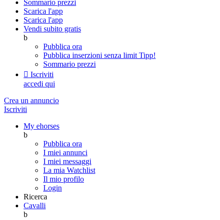
Sommario prezzi
Scarica l'app
Scarica l'app
Vendi subito gratis
b
Pubblica ora
Pubblica inserzioni senza limit
Tipp!
Sommario prezzi

Iscriviti
accedi qui
Crea un annuncio
Iscriviti
My ehorses
b
Pubblica ora
I miei annunci
I miei messaggi
La mia Watchlist
Il mio profilo
Login
Ricerca
Cavalli
b