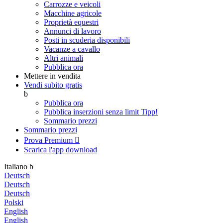
Carrozze e veicoli
Macchine agricole
Proprietà equestri
Annunci di lavoro
Posti in scuderia disponibili
Vacanze a cavallo
Altri animali
Pubblica ora
Mettere in vendita
Vendi subito gratis
b
Pubblica ora
Pubblica inserzioni senza limit
Tipp!
Sommario prezzi
Sommario prezzi
Prova Premium

Scarica l'app
download
Italiano
b
Deutsch
Deutsch
Deutsch
Polski
English
English