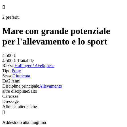

2 preferiti
Mare con grande potenziale
per l'allevamento e lo sport
4.500 €
4.500 € Trattabile
Razza
Haflinger / Avelignese
Tipo
Pony
Sesso
Giumenta
Età
2 Anni
Disciplina principale
Allevamento
altre discipline
Salto
Carrozze
Dressage
Altre caratteristiche

Addestrato alla lunghina