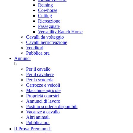
Reining
Cowhorse
Cutting
Ricreazione
Passeggiate
Versatility Ranch Horse
Cavalli da volteggio
Cavalli perricreazione
Venditori
Pubblica ora
Annunci
b
Per il cavallo
Per il cavaliere
Per la scuderia
Carrozze e veicoli
Macchine agricole
Proprietà equestri
Annunci di lavoro
Posti in scuderia disponibili
Vacanze a cavallo
Altri animali
Pubblica ora

Prova Premium
