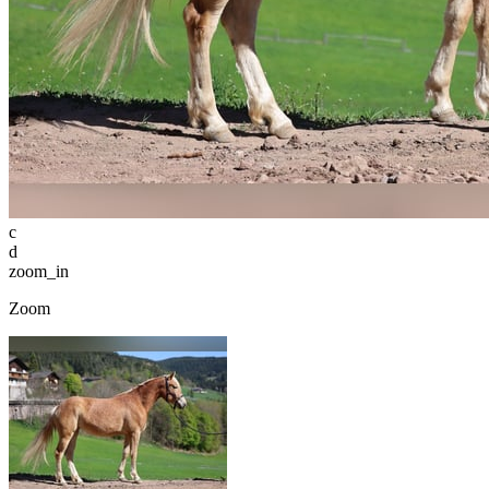
c
d
zoom_in
Zoom