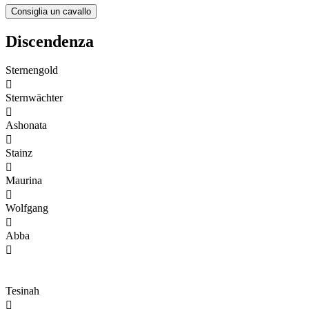
Discendenza
Sternengold

Sternwächter

Ashonata

Stainz

Maurina

Wolfgang

Abba

Tesinah
