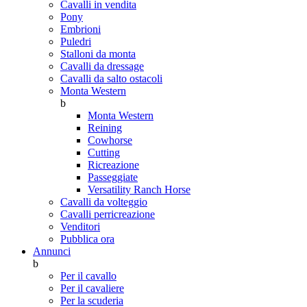
Cavalli in vendita
Pony
Embrioni
Puledri
Stalloni da monta
Cavalli da dressage
Cavalli da salto ostacoli
Monta Western
b
Monta Western
Reining
Cowhorse
Cutting
Ricreazione
Passeggiate
Versatility Ranch Horse
Cavalli da volteggio
Cavalli perricreazione
Venditori
Pubblica ora
Annunci
b
Per il cavallo
Per il cavaliere
Per la scuderia