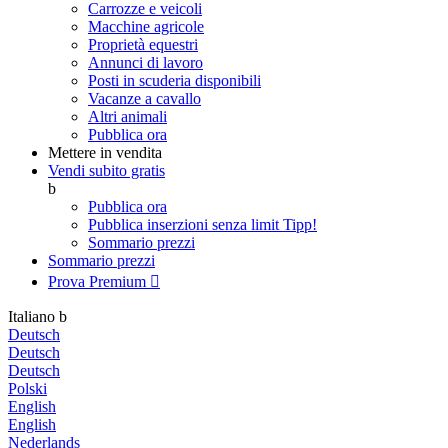
Carrozze e veicoli
Macchine agricole
Proprietà equestri
Annunci di lavoro
Posti in scuderia disponibili
Vacanze a cavallo
Altri animali
Pubblica ora
Mettere in vendita
Vendi subito gratis
b
Pubblica ora
Pubblica inserzioni senza limit
Tipp!
Sommario prezzi
Sommario prezzi
Prova Premium

Italiano
b
Deutsch
Deutsch
Deutsch
Polski
English
English
Nederlands