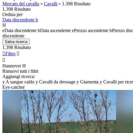
Mercato del cavallo
»
Cavalli
»
1.398 Risultato
1.398 Risultato
Ordina per
Data discendente
b
H
e
Data discendente
b
Data ascendente
e
Prezzo ascendente
b
Prezzo dis
discendente
Salva ricerca
1.398 Risultato

Filtro


Hannover
H
Rimuovi tutti i filtri
Aggiungi ricerca:
y
A sangue caldo
y
Cavalli da dressage
y
Giumenta
y
Cavalli per ricr
Eye-catcher