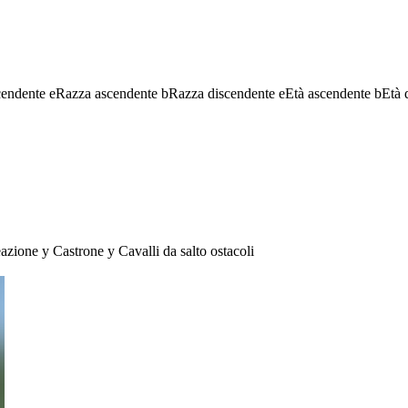
cendente
e
Razza ascendente
b
Razza discendente
e
Età ascendente
b
Età 
eazione
y
Castrone
y
Cavalli da salto ostacoli