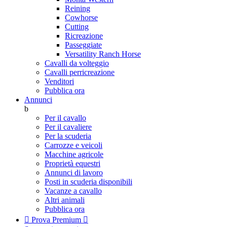
Reining
Cowhorse
Cutting
Ricreazione
Passeggiate
Versatility Ranch Horse
Cavalli da volteggio
Cavalli perricreazione
Venditori
Pubblica ora
Annunci
b
Per il cavallo
Per il cavaliere
Per la scuderia
Carrozze e veicoli
Macchine agricole
Proprietà equestri
Annunci di lavoro
Posti in scuderia disponibili
Vacanze a cavallo
Altri animali
Pubblica ora

Prova Premium
