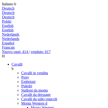
Italiano
b
Deutsch
Deutsch
Deutsch
Polski
English
English
Nederlands
Nederlands
Español
Français
Nuovo oggi: 414
|
venduto: 617
H
Cavalli
b
Cavalli in vendita
Pony
Embrioni
Puledri
Stalloni da monta
Cavalli da dressage
Cavalli da salto ostacoli
Monta Western
d
Monta Western