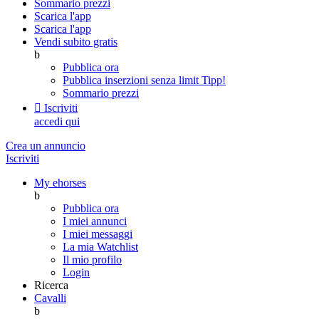
Sommario prezzi
Scarica l'app
Scarica l'app
Vendi subito gratis
b
Pubblica ora
Pubblica inserzioni senza limit
Tipp!
Sommario prezzi

Iscriviti
accedi qui
Crea un annuncio
Iscriviti
My ehorses
b
Pubblica ora
I miei annunci
I miei messaggi
La mia Watchlist
Il mio profilo
Login
Ricerca
Cavalli
b