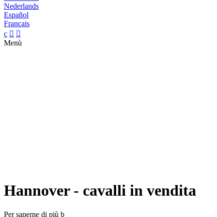
Nederlands
Español
Français
c


Menù
Hannover - cavalli in vendita
Per saperne di più
b