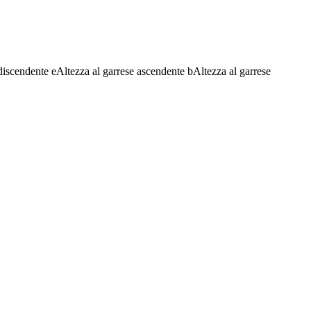
discendente
e
Altezza al garrese ascendente
b
Altezza al garrese