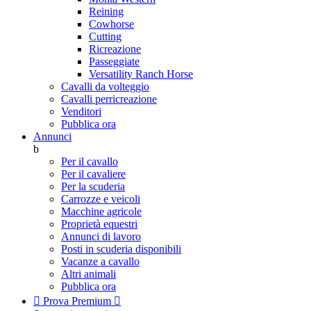
Reining
Cowhorse
Cutting
Ricreazione
Passeggiate
Versatility Ranch Horse
Cavalli da volteggio
Cavalli perricreazione
Venditori
Pubblica ora
Annunci
b
Per il cavallo
Per il cavaliere
Per la scuderia
Carrozze e veicoli
Macchine agricole
Proprietà equestri
Annunci di lavoro
Posti in scuderia disponibili
Vacanze a cavallo
Altri animali
Pubblica ora

Prova Premium
