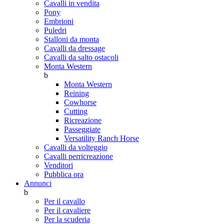
Cavalli in vendita
Pony
Embrioni
Puledri
Stalloni da monta
Cavalli da dressage
Cavalli da salto ostacoli
Monta Western
b
Monta Western
Reining
Cowhorse
Cutting
Ricreazione
Passeggiate
Versatility Ranch Horse
Cavalli da volteggio
Cavalli perricreazione
Venditori
Pubblica ora
Annunci
b
Per il cavallo
Per il cavaliere
Per la scuderia