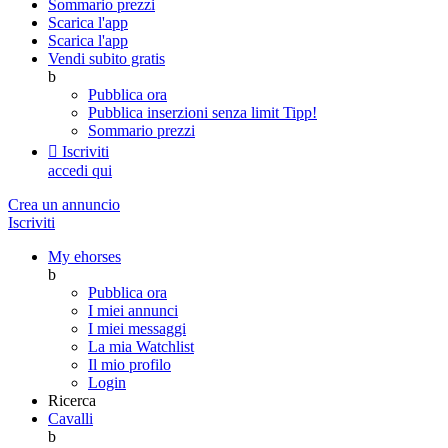
Sommario prezzi
Scarica l'app
Scarica l'app
Vendi subito gratis
b
Pubblica ora
Pubblica inserzioni senza limit
Tipp!
Sommario prezzi

Iscriviti
accedi qui
Crea un annuncio
Iscriviti
My ehorses
b
Pubblica ora
I miei annunci
I miei messaggi
La mia Watchlist
Il mio profilo
Login
Ricerca
Cavalli
b