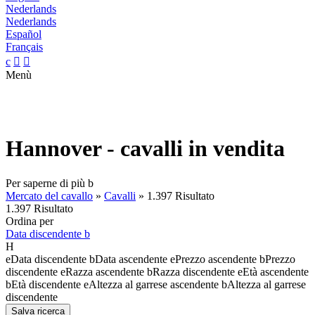
Nederlands
Nederlands
Español
Français
c


Menù
Hannover - cavalli in vendita
Per saperne di più
b
Mercato del cavallo
»
Cavalli
»
1.397 Risultato
1.397 Risultato
Ordina per
Data discendente
b
H
e
Data discendente
b
Data ascendente
e
Prezzo ascendente
b
Prezzo
discendente
e
Razza ascendente
b
Razza discendente
e
Età ascendente
b
Età discendente
e
Altezza al garrese ascendente
b
Altezza al garrese
discendente
Salva ricerca