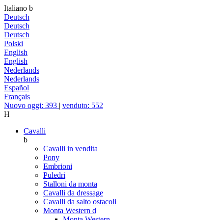
Italiano
b
Deutsch
Deutsch
Deutsch
Polski
English
English
Nederlands
Nederlands
Español
Français
Nuovo oggi: 393
|
venduto: 552
H
Cavalli
b
Cavalli in vendita
Pony
Embrioni
Puledri
Stalloni da monta
Cavalli da dressage
Cavalli da salto ostacoli
Monta Western
d
Monta Western