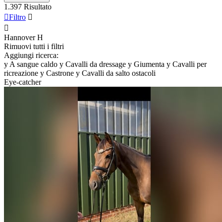
1.397 Risultato

Filtro


Hannover
H
Rimuovi tutti i filtri
Aggiungi ricerca:
y
A sangue caldo
y
Cavalli da dressage
y
Giumenta
y
Cavalli per
ricreazione
y
Castrone
y
Cavalli da salto ostacoli
Eye-catcher