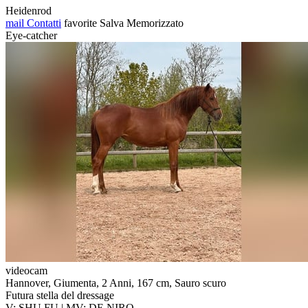
Heidenrod
mail
Contatti
favorite
Salva
Memorizzato
Eye-catcher
videocam
Hannover, Giumenta, 2 Anni, 167 cm, Sauro scuro
Futura stella del dressage
V: SHU FU | MV: DE NIRO