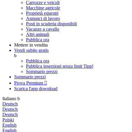
Carrozze e veicoli
Macchine agricole
Proprietà equestri
Annunci di lavoro
Posti in scuderia disponibili
Vacanze a cavallo
Altri animali
Pubblica ora
Mettere in vendita
Vendi subito gratis
b
Pubblica ora
Pubblica inserzioni senza limit
Tipp!
Sommario prezzi
Sommario prezzi
Prova Premium

Scarica l'app
download
Italiano
b
Deutsch
Deutsch
Deutsch
Polski
English
English