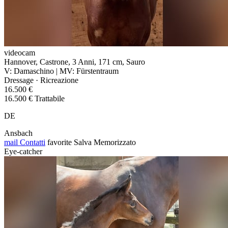
videocam
Hannover, Castrone, 3 Anni, 171 cm, Sauro
V: Damaschino | MV: Fürstentraum
Dressage · Ricreazione
16.500 €
16.500 € Trattabile
DE
Ansbach
mail
Contatti
favorite
Salva
Memorizzato
Eye-catcher