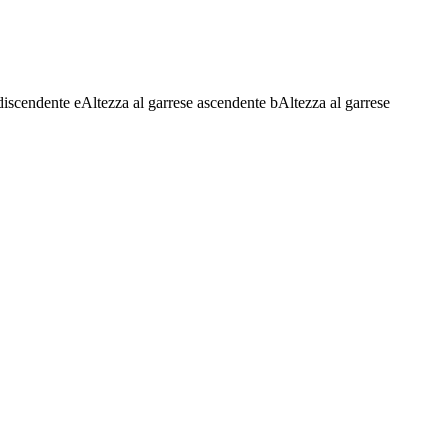
discendente
e
Altezza al garrese ascendente
b
Altezza al garrese