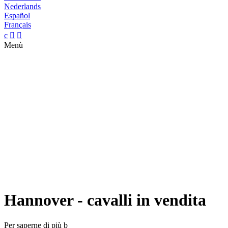
Nederlands
Español
Français
c


Menù
Hannover - cavalli in vendita
Per saperne di più
b