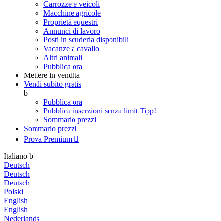
Carrozze e veicoli
Macchine agricole
Proprietà equestri
Annunci di lavoro
Posti in scuderia disponibili
Vacanze a cavallo
Altri animali
Pubblica ora
Mettere in vendita
Vendi subito gratis
b
Pubblica ora
Pubblica inserzioni senza limit
Tipp!
Sommario prezzi
Sommario prezzi
Prova Premium

Italiano
b
Deutsch
Deutsch
Deutsch
Polski
English
English
Nederlands