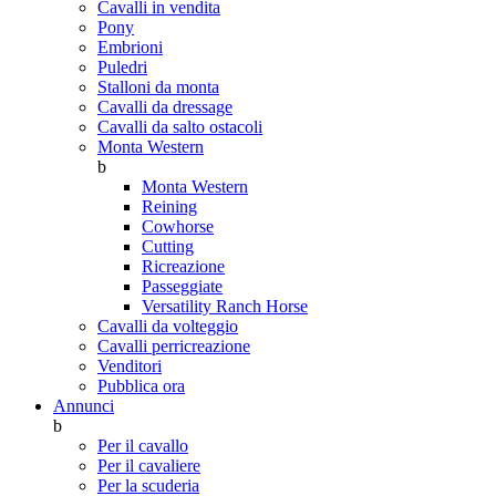
Cavalli in vendita
Pony
Embrioni
Puledri
Stalloni da monta
Cavalli da dressage
Cavalli da salto ostacoli
Monta Western
b
Monta Western
Reining
Cowhorse
Cutting
Ricreazione
Passeggiate
Versatility Ranch Horse
Cavalli da volteggio
Cavalli perricreazione
Venditori
Pubblica ora
Annunci
b
Per il cavallo
Per il cavaliere
Per la scuderia