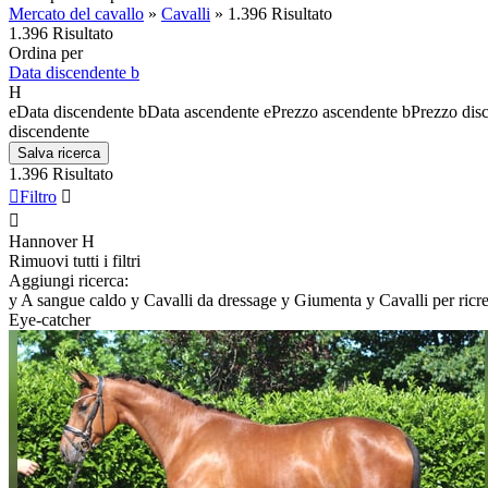
Mercato del cavallo
»
Cavalli
»
1.396 Risultato
1.396 Risultato
Ordina per
Data discendente
b
H
e
Data discendente
b
Data ascendente
e
Prezzo ascendente
b
Prezzo dis
discendente
Salva ricerca
1.396 Risultato

Filtro


Hannover
H
Rimuovi tutti i filtri
Aggiungi ricerca:
y
A sangue caldo
y
Cavalli da dressage
y
Giumenta
y
Cavalli per ricr
Eye-catcher