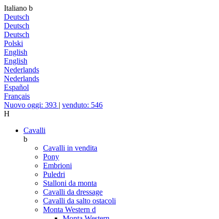
Italiano
b
Deutsch
Deutsch
Deutsch
Polski
English
English
Nederlands
Nederlands
Español
Français
Nuovo oggi: 393
|
venduto: 546
H
Cavalli
b
Cavalli in vendita
Pony
Embrioni
Puledri
Stalloni da monta
Cavalli da dressage
Cavalli da salto ostacoli
Monta Western
d
Monta Western