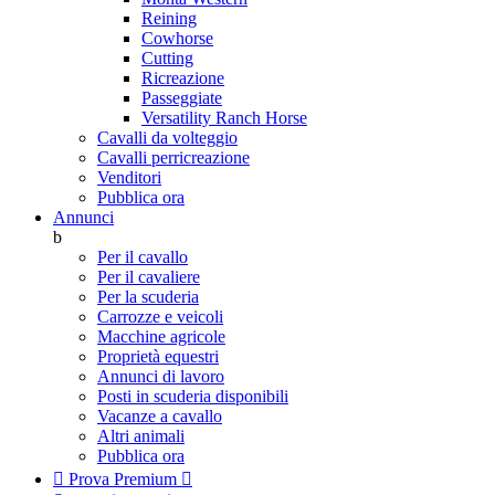
Reining
Cowhorse
Cutting
Ricreazione
Passeggiate
Versatility Ranch Horse
Cavalli da volteggio
Cavalli perricreazione
Venditori
Pubblica ora
Annunci
b
Per il cavallo
Per il cavaliere
Per la scuderia
Carrozze e veicoli
Macchine agricole
Proprietà equestri
Annunci di lavoro
Posti in scuderia disponibili
Vacanze a cavallo
Altri animali
Pubblica ora

Prova Premium
