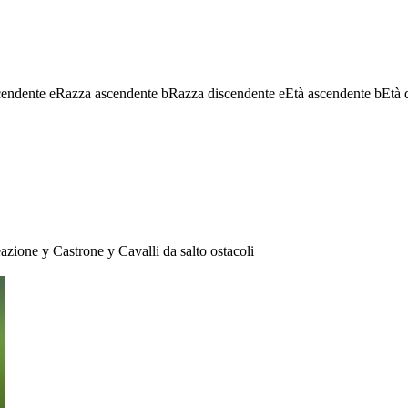
cendente
e
Razza ascendente
b
Razza discendente
e
Età ascendente
b
Età 
eazione
y
Castrone
y
Cavalli da salto ostacoli