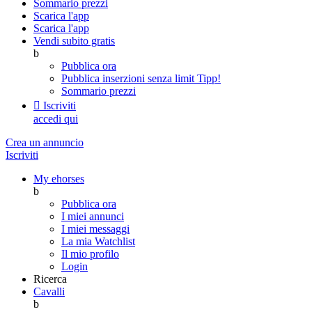
Sommario prezzi
Scarica l'app
Scarica l'app
Vendi subito gratis
b
Pubblica ora
Pubblica inserzioni senza limit
Tipp!
Sommario prezzi

Iscriviti
accedi qui
Crea un annuncio
Iscriviti
My ehorses
b
Pubblica ora
I miei annunci
I miei messaggi
La mia Watchlist
Il mio profilo
Login
Ricerca
Cavalli
b