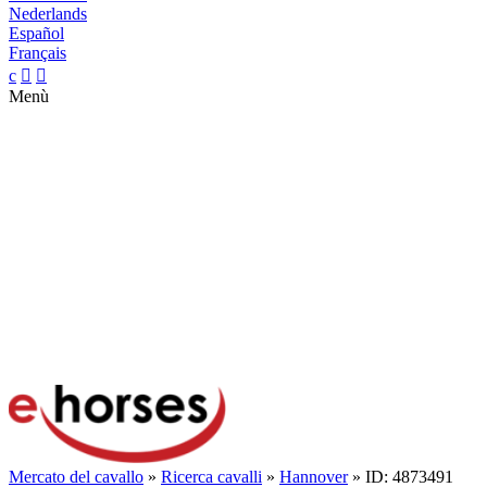
Nederlands
Español
Français
c


Menù
Mercato del cavallo
»
Ricerca cavalli
»
Hannover
» ID: 4873491