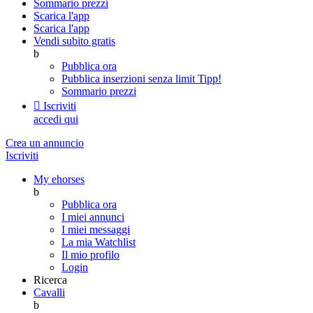
Sommario prezzi
Scarica l'app
Scarica l'app
Vendi subito gratis
b
Pubblica ora
Pubblica inserzioni senza limit
Tipp!
Sommario prezzi

Iscriviti
accedi qui
Crea un annuncio
Iscriviti
My ehorses
b
Pubblica ora
I miei annunci
I miei messaggi
La mia Watchlist
Il mio profilo
Login
Ricerca
Cavalli
b