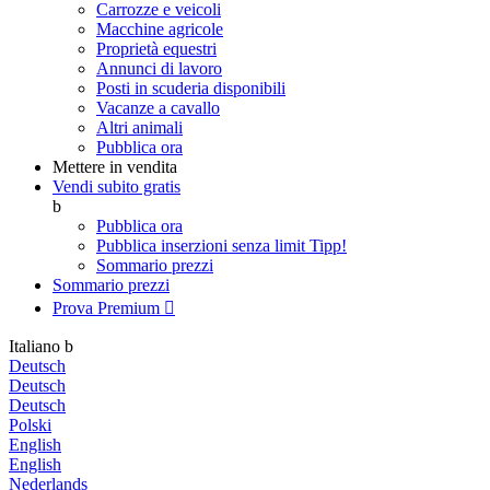
Carrozze e veicoli
Macchine agricole
Proprietà equestri
Annunci di lavoro
Posti in scuderia disponibili
Vacanze a cavallo
Altri animali
Pubblica ora
Mettere in vendita
Vendi subito gratis
b
Pubblica ora
Pubblica inserzioni senza limit
Tipp!
Sommario prezzi
Sommario prezzi
Prova Premium

Italiano
b
Deutsch
Deutsch
Deutsch
Polski
English
English
Nederlands