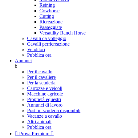
Reining
Cowhorse
Cutting
Ricreazione
Passeggiate
Versatility Ranch Horse
Cavalli da volteggio
Cavalli perricreazione
Venditori
Pubblica ora
Annunci
b
Per il cavallo
Per il cavaliere
Per la scuderia
Carrozze e veicoli
Macchine agricole
Proprietà equestri
Annunci di lavoro
Posti in scuderia disponibili
Vacanze a cavallo
Altri animali
Pubblica ora

Prova Premium
