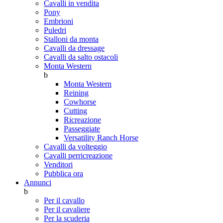
Cavalli in vendita
Pony
Embrioni
Puledri
Stalloni da monta
Cavalli da dressage
Cavalli da salto ostacoli
Monta Western
b
Monta Western
Reining
Cowhorse
Cutting
Ricreazione
Passeggiate
Versatility Ranch Horse
Cavalli da volteggio
Cavalli perricreazione
Venditori
Pubblica ora
Annunci
b
Per il cavallo
Per il cavaliere
Per la scuderia