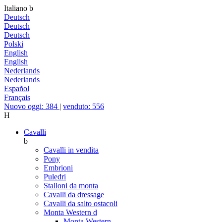
Italiano
b
Deutsch
Deutsch
Deutsch
Polski
English
English
Nederlands
Nederlands
Español
Français
Nuovo oggi: 384
|
venduto: 556
H
Cavalli
b
Cavalli in vendita
Pony
Embrioni
Puledri
Stalloni da monta
Cavalli da dressage
Cavalli da salto ostacoli
Monta Western
d
Monta Western