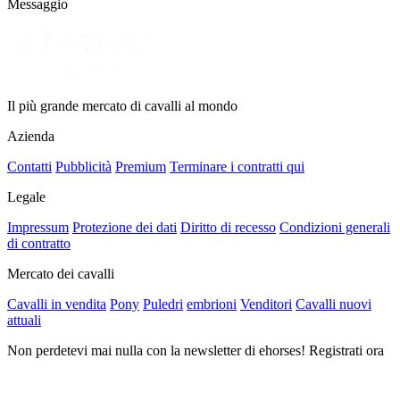
Messaggio
Il più grande mercato di cavalli al mondo
Azienda
Contatti
Pubblicità
Premium
Terminare i contratti qui
Legale
Impressum
Protezione dei dati
Diritto di recesso
Condizioni generali
di contratto
Mercato dei cavalli
Cavalli in vendita
Pony
Puledri
embrioni
Venditori
Cavalli nuovi
attuali
Non perdetevi mai nulla con la newsletter di ehorses! Registrati ora