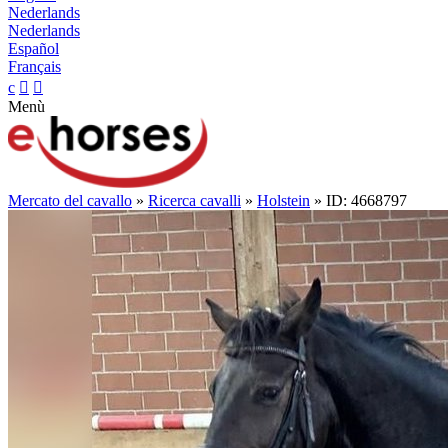
Nederlands
Nederlands
Español
Français
c


Menù
Mercato del cavallo
»
Ricerca cavalli
»
Holstein
» ID: 4668797