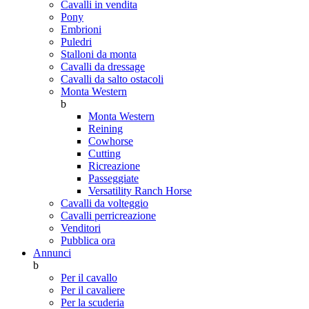
Cavalli in vendita
Pony
Embrioni
Puledri
Stalloni da monta
Cavalli da dressage
Cavalli da salto ostacoli
Monta Western
b
Monta Western
Reining
Cowhorse
Cutting
Ricreazione
Passeggiate
Versatility Ranch Horse
Cavalli da volteggio
Cavalli perricreazione
Venditori
Pubblica ora
Annunci
b
Per il cavallo
Per il cavaliere
Per la scuderia