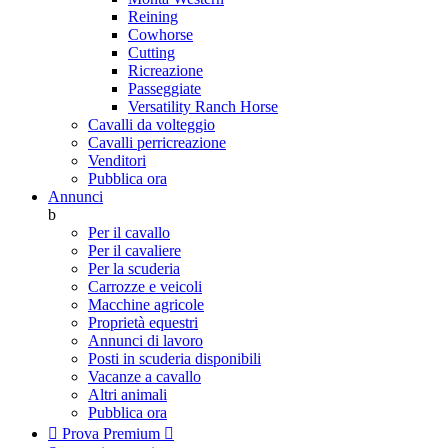
Reining
Cowhorse
Cutting
Ricreazione
Passeggiate
Versatility Ranch Horse
Cavalli da volteggio
Cavalli perricreazione
Venditori
Pubblica ora
Annunci
b
Per il cavallo
Per il cavaliere
Per la scuderia
Carrozze e veicoli
Macchine agricole
Proprietà equestri
Annunci di lavoro
Posti in scuderia disponibili
Vacanze a cavallo
Altri animali
Pubblica ora

Prova Premium
