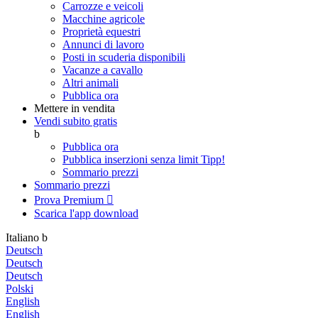
Carrozze e veicoli
Macchine agricole
Proprietà equestri
Annunci di lavoro
Posti in scuderia disponibili
Vacanze a cavallo
Altri animali
Pubblica ora
Mettere in vendita
Vendi subito gratis
b
Pubblica ora
Pubblica inserzioni senza limit
Tipp!
Sommario prezzi
Sommario prezzi
Prova Premium

Scarica l'app
download
Italiano
b
Deutsch
Deutsch
Deutsch
Polski
English
English