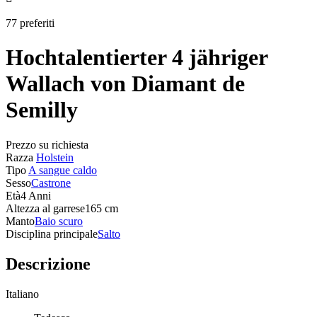
77 preferiti
Hochtalentierter 4 jähriger
Wallach von Diamant de
Semilly
Prezzo su richiesta
Razza
Holstein
Tipo
A sangue caldo
Sesso
Castrone
Età
4 Anni
Altezza al garrese
165 cm
Manto
Baio scuro
Disciplina principale
Salto
Descrizione
Italiano