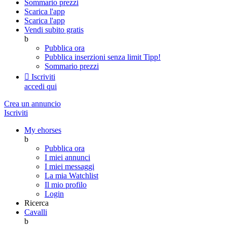
Sommario prezzi
Scarica l'app
Scarica l'app
Vendi subito gratis
b
Pubblica ora
Pubblica inserzioni senza limit
Tipp!
Sommario prezzi

Iscriviti
accedi qui
Crea un annuncio
Iscriviti
My ehorses
b
Pubblica ora
I miei annunci
I miei messaggi
La mia Watchlist
Il mio profilo
Login
Ricerca
Cavalli
b