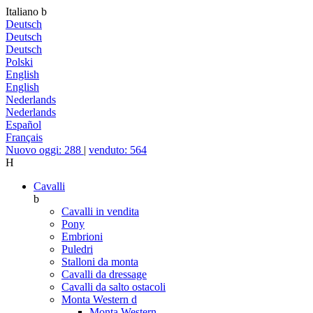
Italiano
b
Deutsch
Deutsch
Deutsch
Polski
English
English
Nederlands
Nederlands
Español
Français
Nuovo oggi: 288
|
venduto: 564
H
Cavalli
b
Cavalli in vendita
Pony
Embrioni
Puledri
Stalloni da monta
Cavalli da dressage
Cavalli da salto ostacoli
Monta Western
d
Monta Western