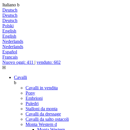
Italiano
b
Deutsch
Deutsch
Deutsch
Polski
English
English
Nederlands
Nederlands
Español
Français
Nuovo oggi: 411
|
venduto: 602
H
Cavalli
b
Cavalli in vendita
Pony
Embrioni
Puledri
Stalloni da monta
Cavalli da dressage
Cavalli da salto ostacoli
Monta Western
d
Monta Western