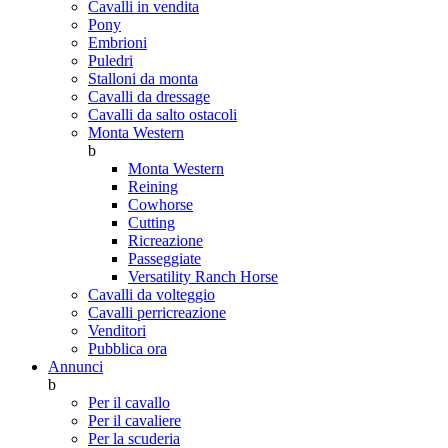
Cavalli in vendita
Pony
Embrioni
Puledri
Stalloni da monta
Cavalli da dressage
Cavalli da salto ostacoli
Monta Western
b
Monta Western
Reining
Cowhorse
Cutting
Ricreazione
Passeggiate
Versatility Ranch Horse
Cavalli da volteggio
Cavalli perricreazione
Venditori
Pubblica ora
Annunci
b
Per il cavallo
Per il cavaliere
Per la scuderia