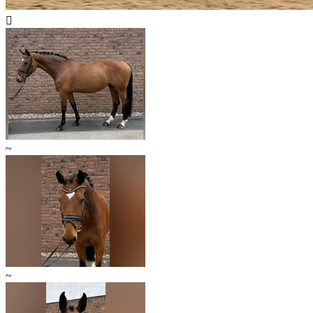

~
~