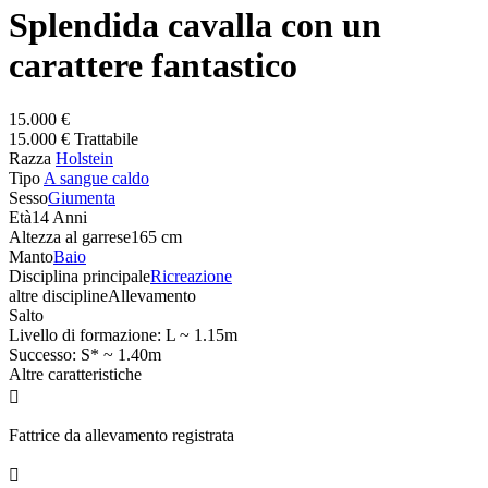
Splendida cavalla con un
carattere fantastico
15.000 €
15.000 € Trattabile
Razza
Holstein
Tipo
A sangue caldo
Sesso
Giumenta
Età
14 Anni
Altezza al garrese
165 cm
Manto
Baio
Disciplina principale
Ricreazione
altre discipline
Allevamento
Salto
Livello di formazione: L ~ 1.15m
Successo: S* ~ 1.40m
Altre caratteristiche

Fattrice da allevamento registrata
