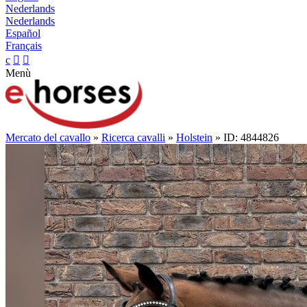
Nederlands
Nederlands
Español
Français
c


Menù
Mercato del cavallo
»
Ricerca cavalli
»
Holstein
» ID: 4844826