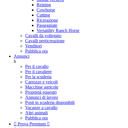
Reining
Cowhorse
Cutting
Ricreazione
Passeggiate
Versatility Ranch Horse
Cavalli da volteggio
Cavalli perricreazione
Venditori
Pubblica ora
Annunci
b
Per il cavallo
Per il cavaliere
Per la scuderia
Carrozze e veicoli
Macchine agricole
Proprietà equestri
Annunci di lavoro
Posti in scuderia disponibili
Vacanze a cavallo
Altri animali
Pubblica ora

Prova Premium
