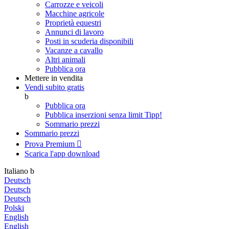
Carrozze e veicoli
Macchine agricole
Proprietà equestri
Annunci di lavoro
Posti in scuderia disponibili
Vacanze a cavallo
Altri animali
Pubblica ora
Mettere in vendita
Vendi subito gratis
b
Pubblica ora
Pubblica inserzioni senza limit
Tipp!
Sommario prezzi
Sommario prezzi
Prova Premium

Scarica l'app
download
Italiano
b
Deutsch
Deutsch
Deutsch
Polski
English
English