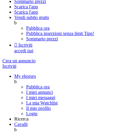
Sommario prezzi
Scarica l'app
Scarica l'app
Vendi subito gratis
b
Pubblica ora
Pubblica inserzioni senza limit
Tipp!
Sommario prezzi

Iscriviti
accedi qui
Crea un annuncio
Iscriviti
My ehorses
b
Pubblica ora
I miei annunci
I miei messaggi
La mia Watchlist
Il mio profilo
Login
Ricerca
Cavalli
b