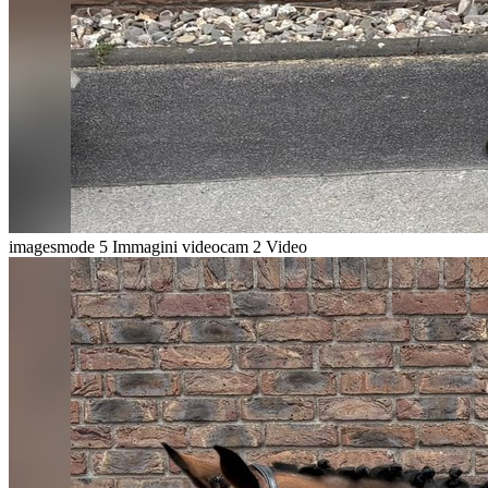
imagesmode
5 Immagini
videocam
2 Video