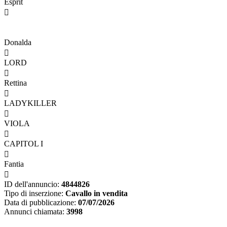
Esprit

Donalda

LORD

Rettina

LADYKILLER

VIOLA

CAPITOL I

Fantia

ID dell'annuncio:
4844826
Tipo di inserzione:
Cavallo in vendita
Data di pubblicazione:
07/07/2026
Annunci chiamata:
3998