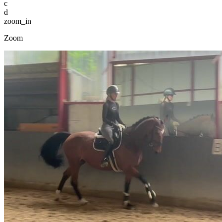
c
d
zoom_in
Zoom