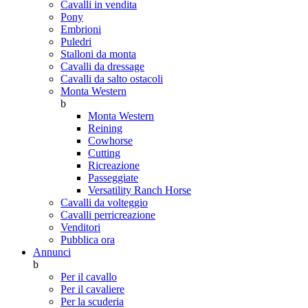
Cavalli in vendita
Pony
Embrioni
Puledri
Stalloni da monta
Cavalli da dressage
Cavalli da salto ostacoli
Monta Western
b
Monta Western
Reining
Cowhorse
Cutting
Ricreazione
Passeggiate
Versatility Ranch Horse
Cavalli da volteggio
Cavalli perricreazione
Venditori
Pubblica ora
Annunci
b
Per il cavallo
Per il cavaliere
Per la scuderia