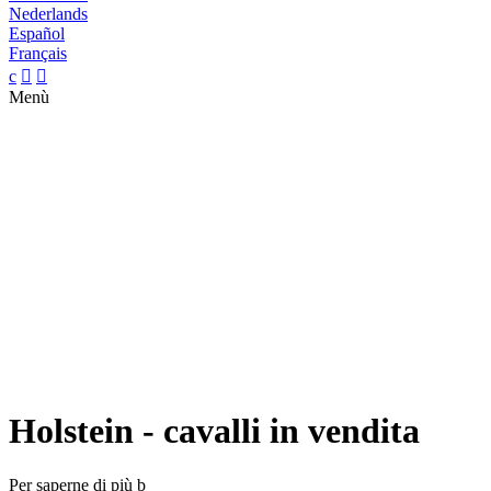
Nederlands
Español
Français
c


Menù
Holstein - cavalli in vendita
Per saperne di più
b