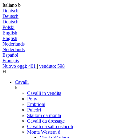
Italiano
b
Deutsch
Deutsch
Deutsch
Polski
English
English
Nederlands
Nederlands
Español
Français
Nuovo oggi: 401
|
venduto: 598
H
Cavalli
b
Cavalli in vendita
Pony
Embrioni
Puledri
Stalloni da monta
Cavalli da dressage
Cavalli da salto ostacoli
Monta Western
d
Monta Western