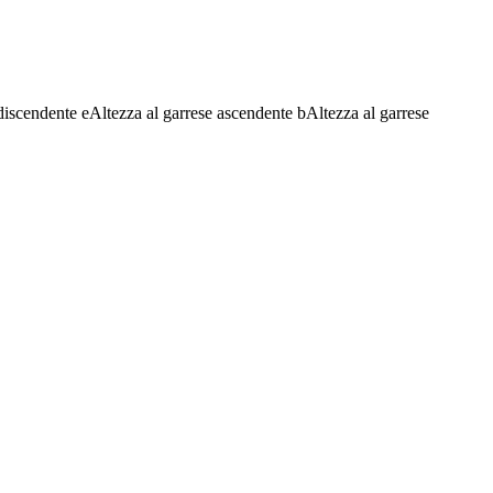
discendente
e
Altezza al garrese ascendente
b
Altezza al garrese