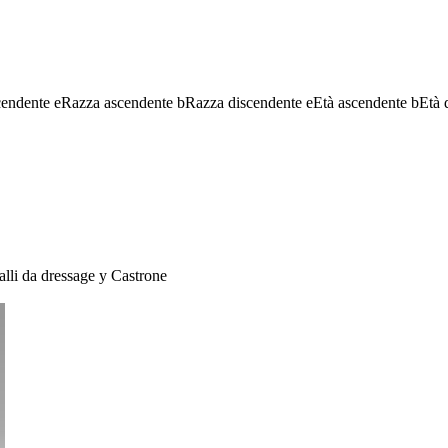
cendente
e
Razza ascendente
b
Razza discendente
e
Età ascendente
b
Età 
lli da dressage
y
Castrone