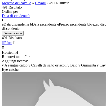
Mercato del cavallo
»
Cavalli
»
491 Risultato
491 Risultato
Ordina per
Data discendente
b
H
e
Data discendente
b
Data ascendente
e
Prezzo ascendente
b
Prezzo dis
discendente
Salva ricerca
491 Risultato

Filtro


Holstein
H
Rimuovi tutti i filtri
Aggiungi ricerca:
y
A sangue caldo
y
Cavalli da salto ostacoli
y
Baio
y
Giumenta
y
Cava
Eye-catcher