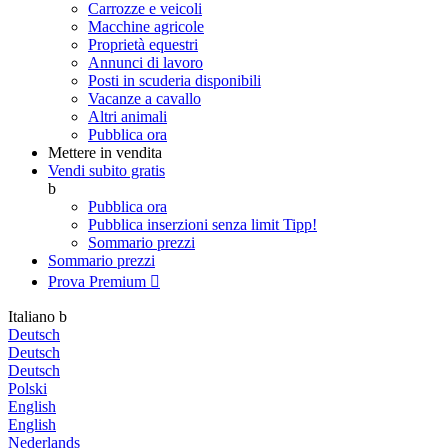
Carrozze e veicoli
Macchine agricole
Proprietà equestri
Annunci di lavoro
Posti in scuderia disponibili
Vacanze a cavallo
Altri animali
Pubblica ora
Mettere in vendita
Vendi subito gratis
b
Pubblica ora
Pubblica inserzioni senza limit
Tipp!
Sommario prezzi
Sommario prezzi
Prova Premium

Italiano
b
Deutsch
Deutsch
Deutsch
Polski
English
English
Nederlands