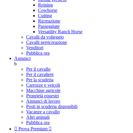
Reining
Cowhorse
Cutting
Ricreazione
Passeggiate
Versatility Ranch Horse
Cavalli da volteggio
Cavalli perricreazione
Venditori
Pubblica ora
Annunci
b
Per il cavallo
Per il cavaliere
Per la scuderia
Carrozze e veicoli
Macchine agricole
Proprietà equestri
Annunci di lavoro
Posti in scuderia disponibili
Vacanze a cavallo
Altri animali
Pubblica ora

Prova Premium
