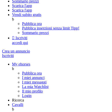
Sommario prezzi
Scarica l'app
Scarica l'app
Vendi subito gratis
b
Pubblica ora
Pubblica inserzioni senza limit
Tipp!
Sommario prezzi

Iscriviti
accedi qui
Crea un annuncio
Iscriviti
My ehorses
b
Pubblica ora
I miei annunci
I miei messaggi
La mia Watchlist
Il mio profilo
Login
Ricerca
Cavalli
b