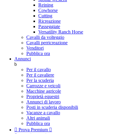
Reining
Cowhorse
Cutting
Ricreazione
Passeggiate
Versatility Ranch Horse
Cavalli da volteggio
Cavalli perricreazione
Venditori
Pubblica ora
Annunci
b
Per il cavallo
Per il cavaliere
Per la scuderia
Carrozze e veicoli
Macchine agricole
Proprietà equestri
Annunci di lavoro
Posti in scuderia disponibili
Vacanze a cavallo
Altri animali
Pubblica ora

Prova Premium
