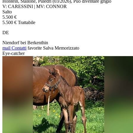
Holstein, Stallone, Puledri (03/2026), Può diventare grigio
V: CARESSINI | MV: CONNOR
Salto
5.500 €
5.500 € Trattabile
DE
Niendorf bei Berkenthin
mail
Contatti
favorite
Salva
Memorizzato
Eye-catcher