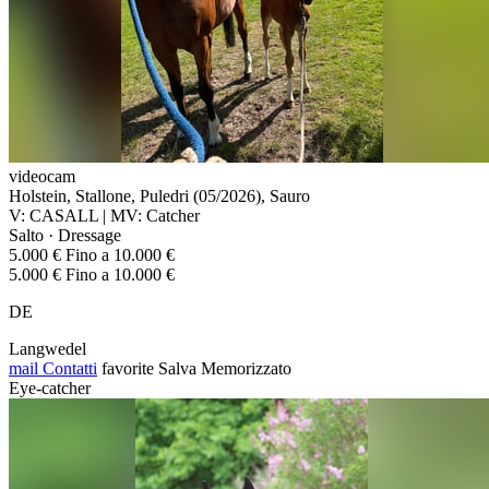
videocam
Holstein, Stallone, Puledri (05/2026), Sauro
V: CASALL | MV: Catcher
Salto · Dressage
5.000 € Fino a 10.000 €
5.000 € Fino a 10.000 €
DE
Langwedel
mail
Contatti
favorite
Salva
Memorizzato
Eye-catcher