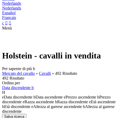
Nederlands
Nederlands
Español
Français
c


Menù
Holstein - cavalli in vendita
Per saperne di più
b
Mercato del cavallo
»
Cavalli
»
492 Risultato
492 Risultato
Ordina per
Data discendente
b
H
e
Data discendente
b
Data ascendente
e
Prezzo ascendente
b
Prezzo
discendente
e
Razza ascendente
b
Razza discendente
e
Età ascendente
b
Età discendente
e
Altezza al garrese ascendente
b
Altezza al garrese
discendente
Salva ricerca