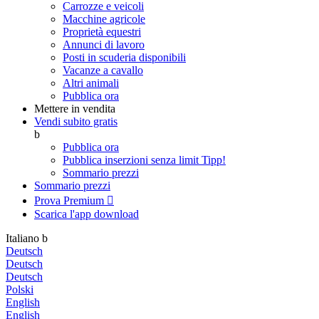
Carrozze e veicoli
Macchine agricole
Proprietà equestri
Annunci di lavoro
Posti in scuderia disponibili
Vacanze a cavallo
Altri animali
Pubblica ora
Mettere in vendita
Vendi subito gratis
b
Pubblica ora
Pubblica inserzioni senza limit
Tipp!
Sommario prezzi
Sommario prezzi
Prova Premium

Scarica l'app
download
Italiano
b
Deutsch
Deutsch
Deutsch
Polski
English
English