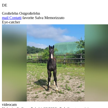
DE
Großefehn Ostgroßefehn
mail
Contatti
favorite
Salva
Memorizzato
Eye-catcher
videocam