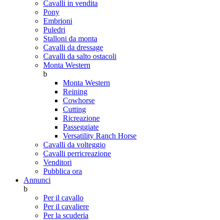
Cavalli in vendita
Pony
Embrioni
Puledri
Stalloni da monta
Cavalli da dressage
Cavalli da salto ostacoli
Monta Western
b
Monta Western
Reining
Cowhorse
Cutting
Ricreazione
Passeggiate
Versatility Ranch Horse
Cavalli da volteggio
Cavalli perricreazione
Venditori
Pubblica ora
Annunci
b
Per il cavallo
Per il cavaliere
Per la scuderia