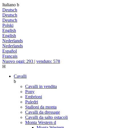
Italiano
b
Deutsch
Deutsch
Deutsch
Polski
English
English
Nederlands
Nederlands
Español
Français
Nuovo oggi: 293
|
venduto: 578
H
Cavalli
b
Cavalli in vendita
Pony
Embrioni
Puledri
Stalloni da monta
Cavalli da dressage
Cavalli da salto ostacoli
Monta Western
d
Monta Western