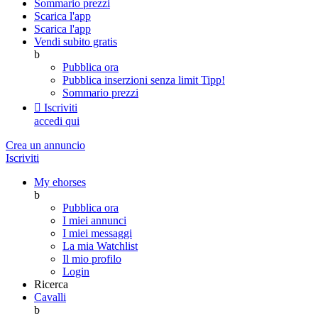
Sommario prezzi
Scarica l'app
Scarica l'app
Vendi subito gratis
b
Pubblica ora
Pubblica inserzioni senza limit
Tipp!
Sommario prezzi

Iscriviti
accedi qui
Crea un annuncio
Iscriviti
My ehorses
b
Pubblica ora
I miei annunci
I miei messaggi
La mia Watchlist
Il mio profilo
Login
Ricerca
Cavalli
b