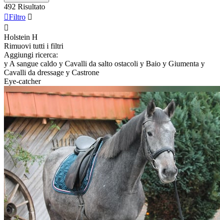
492 Risultato

Filtro


Holstein
H
Rimuovi tutti i filtri
Aggiungi ricerca:
y
A sangue caldo
y
Cavalli da salto ostacoli
y
Baio
y
Giumenta
y
Cavalli da dressage
y
Castrone
Eye-catcher