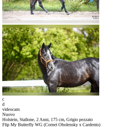
c
d
videocam
Nuovo
Holstein, Stallone, 2 Anni, 175 cm, Grigio pezzato
Flip My Butterfly WG (Cornet Obolensky x Cardento)