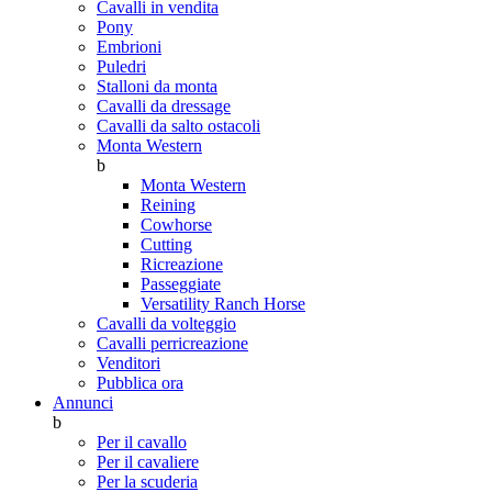
Cavalli in vendita
Pony
Embrioni
Puledri
Stalloni da monta
Cavalli da dressage
Cavalli da salto ostacoli
Monta Western
b
Monta Western
Reining
Cowhorse
Cutting
Ricreazione
Passeggiate
Versatility Ranch Horse
Cavalli da volteggio
Cavalli perricreazione
Venditori
Pubblica ora
Annunci
b
Per il cavallo
Per il cavaliere
Per la scuderia