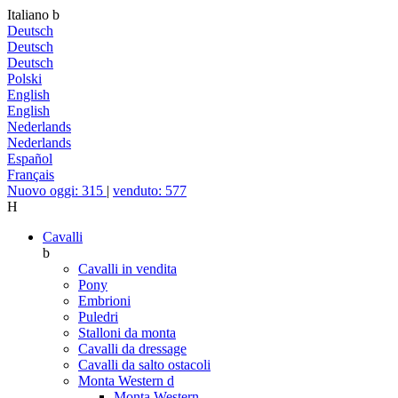
Italiano
b
Deutsch
Deutsch
Deutsch
Polski
English
English
Nederlands
Nederlands
Español
Français
Nuovo oggi: 315
|
venduto: 577
H
Cavalli
b
Cavalli in vendita
Pony
Embrioni
Puledri
Stalloni da monta
Cavalli da dressage
Cavalli da salto ostacoli
Monta Western
d
Monta Western