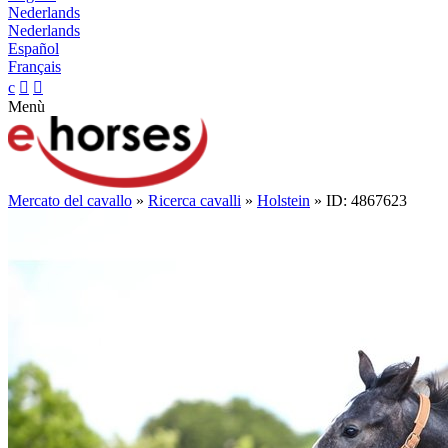
Nederlands
Nederlands
Español
Français
c


Menù
Mercato del cavallo
»
Ricerca cavalli
»
Holstein
» ID: 4867623