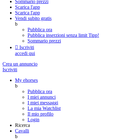
Sommario prezzi
Scarica l'app
Scarica l'app
Vendi subito gratis
b
Pubblica ora
Pubblica inserzioni senza limit
Tipp!
Sommario prezzi

Iscriviti
accedi qui
Crea un annuncio
Iscriviti
My ehorses
b
Pubblica ora
I miei annunci
I miei messaggi
La mia Watchlist
Il mio profilo
Login
Ricerca
Cavalli
b