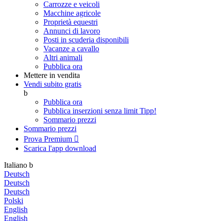
Carrozze e veicoli
Macchine agricole
Proprietà equestri
Annunci di lavoro
Posti in scuderia disponibili
Vacanze a cavallo
Altri animali
Pubblica ora
Mettere in vendita
Vendi subito gratis
b
Pubblica ora
Pubblica inserzioni senza limit
Tipp!
Sommario prezzi
Sommario prezzi
Prova Premium

Scarica l'app
download
Italiano
b
Deutsch
Deutsch
Deutsch
Polski
English
English