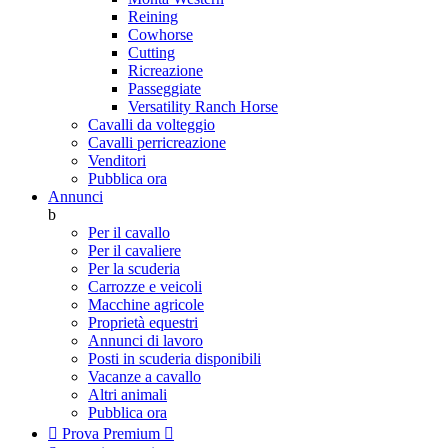
Reining
Cowhorse
Cutting
Ricreazione
Passeggiate
Versatility Ranch Horse
Cavalli da volteggio
Cavalli perricreazione
Venditori
Pubblica ora
Annunci
b
Per il cavallo
Per il cavaliere
Per la scuderia
Carrozze e veicoli
Macchine agricole
Proprietà equestri
Annunci di lavoro
Posti in scuderia disponibili
Vacanze a cavallo
Altri animali
Pubblica ora

Prova Premium
