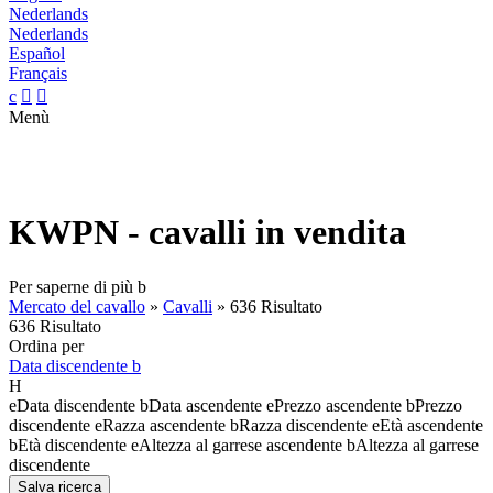
Nederlands
Nederlands
Español
Français
c


Menù
KWPN - cavalli in vendita
Per saperne di più
b
Mercato del cavallo
»
Cavalli
»
636 Risultato
636 Risultato
Ordina per
Data discendente
b
H
e
Data discendente
b
Data ascendente
e
Prezzo ascendente
b
Prezzo
discendente
e
Razza ascendente
b
Razza discendente
e
Età ascendente
b
Età discendente
e
Altezza al garrese ascendente
b
Altezza al garrese
discendente
Salva ricerca