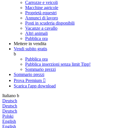
Carrozze e veicoli
Macchine agricole
Proprietà equestri
Annunci di lavoro
Posti in scuderia disponibili
Vacanze a cavallo
Altri animali
Pubblica ora
Mettere in vendita
Vendi subito gratis
b
Pubblica ora
Pubblica inserzioni senza limit
Tipp!
Sommario prezzi
Sommario prezzi
Prova Premium

Scarica l'app
download
Italiano
b
Deutsch
Deutsch
Deutsch
Polski
English
English