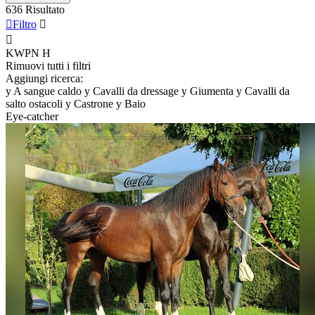
636 Risultato

Filtro


KWPN
H
Rimuovi tutti i filtri
Aggiungi ricerca:
y
A sangue caldo
y
Cavalli da dressage
y
Giumenta
y
Cavalli da
salto ostacoli
y
Castrone
y
Baio
Eye-catcher