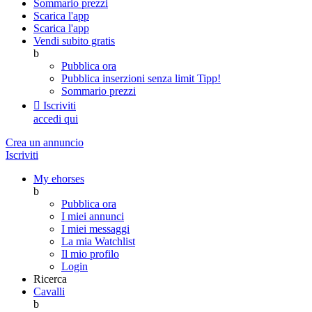
Sommario prezzi
Scarica l'app
Scarica l'app
Vendi subito gratis
b
Pubblica ora
Pubblica inserzioni senza limit
Tipp!
Sommario prezzi

Iscriviti
accedi qui
Crea un annuncio
Iscriviti
My ehorses
b
Pubblica ora
I miei annunci
I miei messaggi
La mia Watchlist
Il mio profilo
Login
Ricerca
Cavalli
b