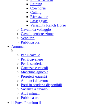
Reining
Cowhorse
Cutting
Ricreazione
Passeggiate
Versatility Ranch Horse
Cavalli da volteggio
Cavalli perricreazione
Venditori
Pubblica ora
Annunci
b
Per il cavallo
Per il cavaliere
Per la scuderia
Carrozze e veicoli
Macchine agricole
Proprietà equestri
Annunci di lavoro
Posti in scuderia disponibili
Vacanze a cavallo
Altri animali
Pubblica ora

Prova Premium
