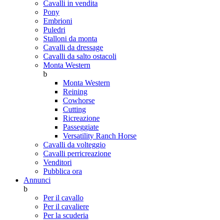
Cavalli in vendita
Pony
Embrioni
Puledri
Stalloni da monta
Cavalli da dressage
Cavalli da salto ostacoli
Monta Western
b
Monta Western
Reining
Cowhorse
Cutting
Ricreazione
Passeggiate
Versatility Ranch Horse
Cavalli da volteggio
Cavalli perricreazione
Venditori
Pubblica ora
Annunci
b
Per il cavallo
Per il cavaliere
Per la scuderia