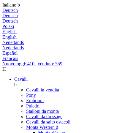
Italiano
b
Deutsch
Deutsch
Deutsch
Polski
English
English
Nederlands
Nederlands
Español
Français
Nuovo oggi: 410
|
venduto: 559
H
Cavalli
b
Cavalli in vendita
Pony
Embrioni
Puledri
Stalloni da monta
Cavalli da dressage
Cavalli da salto ostacoli
Monta Western
d
Monta Western