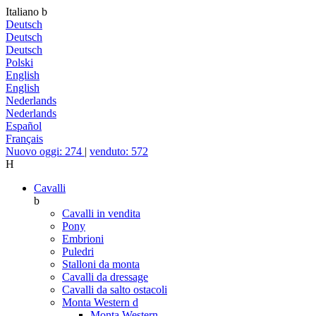
Italiano
b
Deutsch
Deutsch
Deutsch
Polski
English
English
Nederlands
Nederlands
Español
Français
Nuovo oggi: 274
|
venduto: 572
H
Cavalli
b
Cavalli in vendita
Pony
Embrioni
Puledri
Stalloni da monta
Cavalli da dressage
Cavalli da salto ostacoli
Monta Western
d
Monta Western