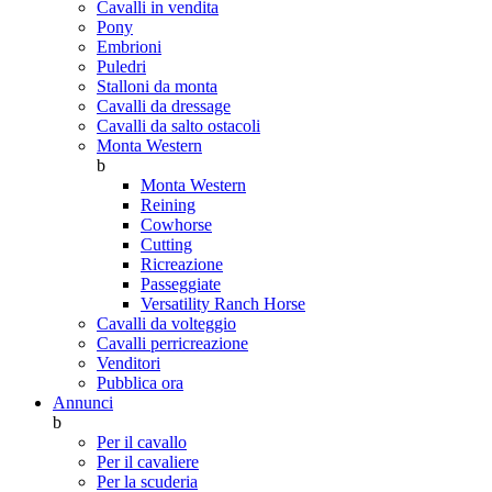
Cavalli in vendita
Pony
Embrioni
Puledri
Stalloni da monta
Cavalli da dressage
Cavalli da salto ostacoli
Monta Western
b
Monta Western
Reining
Cowhorse
Cutting
Ricreazione
Passeggiate
Versatility Ranch Horse
Cavalli da volteggio
Cavalli perricreazione
Venditori
Pubblica ora
Annunci
b
Per il cavallo
Per il cavaliere
Per la scuderia