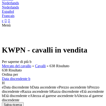
Nederlands
Nederlands
Español
Français
c


Menù
KWPN - cavalli in vendita
Per saperne di più
b
Mercato del cavallo
»
Cavalli
»
638 Risultato
638 Risultato
Ordina per
Data discendente
b
H
e
Data discendente
b
Data ascendente
e
Prezzo ascendente
b
Prezzo
discendente
e
Razza ascendente
b
Razza discendente
e
Età ascendente
b
Età discendente
e
Altezza al garrese ascendente
b
Altezza al garrese
discendente
Salva ricerca