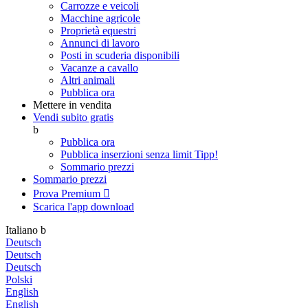
Carrozze e veicoli
Macchine agricole
Proprietà equestri
Annunci di lavoro
Posti in scuderia disponibili
Vacanze a cavallo
Altri animali
Pubblica ora
Mettere in vendita
Vendi subito gratis
b
Pubblica ora
Pubblica inserzioni senza limit
Tipp!
Sommario prezzi
Sommario prezzi
Prova Premium

Scarica l'app
download
Italiano
b
Deutsch
Deutsch
Deutsch
Polski
English
English