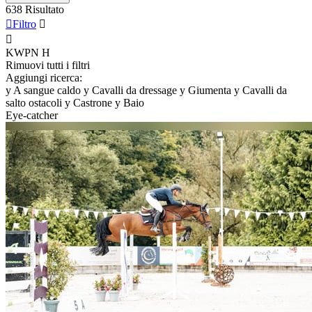
638 Risultato

Filtro


KWPN
H
Rimuovi tutti i filtri
Aggiungi ricerca:
y
A sangue caldo
y
Cavalli da dressage
y
Giumenta
y
Cavalli da
salto ostacoli
y
Castrone
y
Baio
Eye-catcher