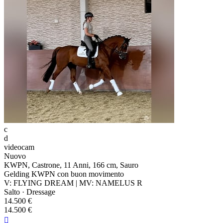
c
d
videocam
Nuovo
KWPN, Castrone, 11 Anni, 166 cm, Sauro
Gelding KWPN con buon movimento
V: FLYING DREAM | MV: NAMELUS R
Salto · Dressage
14.500 €
14.500 €
