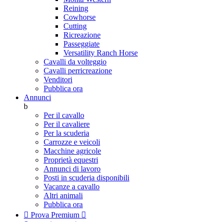
Reining
Cowhorse
Cutting
Ricreazione
Passeggiate
Versatility Ranch Horse
Cavalli da volteggio
Cavalli perricreazione
Venditori
Pubblica ora
Annunci
b
Per il cavallo
Per il cavaliere
Per la scuderia
Carrozze e veicoli
Macchine agricole
Proprietà equestri
Annunci di lavoro
Posti in scuderia disponibili
Vacanze a cavallo
Altri animali
Pubblica ora

Prova Premium
