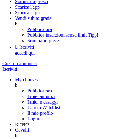
Sommario prezzi
Scarica l'app
Scarica l'app
Vendi subito gratis
b
Pubblica ora
Pubblica inserzioni senza limit
Tipp!
Sommario prezzi

Iscriviti
accedi qui
Crea un annuncio
Iscriviti
My ehorses
b
Pubblica ora
I miei annunci
I miei messaggi
La mia Watchlist
Il mio profilo
Login
Ricerca
Cavalli
b