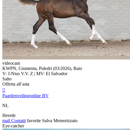
videocam
KWPN, Giumenta, Puledri (03/2026), Baio
V: J-Nius V.V. Z | MV: El Salvador
Salto
Offerta all’asta

Paardenveilingonline BV
NL
Heerde
mail
Contatti
favorite
Salva
Memorizzato
Eye-catcher