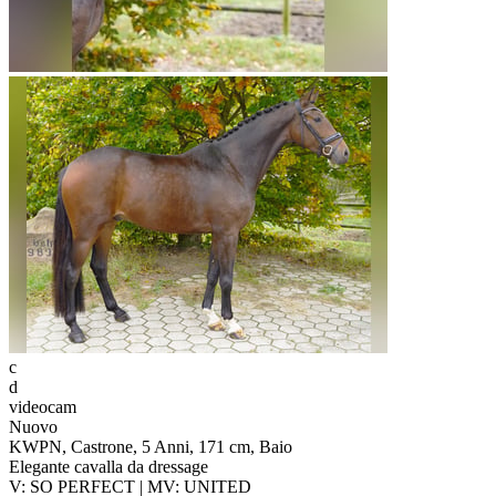
c
d
videocam
Nuovo
KWPN, Castrone, 5 Anni, 171 cm, Baio
Elegante cavalla da dressage
V: SO PERFECT | MV: UNITED