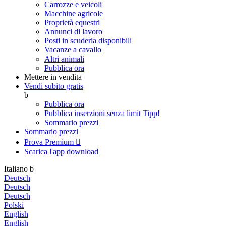
Carrozze e veicoli
Macchine agricole
Proprietà equestri
Annunci di lavoro
Posti in scuderia disponibili
Vacanze a cavallo
Altri animali
Pubblica ora
Mettere in vendita
Vendi subito gratis
b
Pubblica ora
Pubblica inserzioni senza limit
Tipp!
Sommario prezzi
Sommario prezzi
Prova Premium

Scarica l'app
download
Italiano
b
Deutsch
Deutsch
Deutsch
Polski
English
English