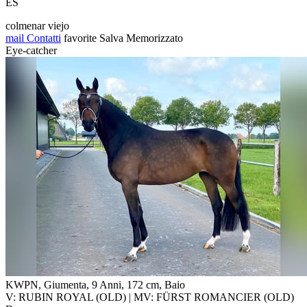
ES
colmenar viejo
mail
Contatti
favorite
Salva
Memorizzato
Eye-catcher
KWPN, Giumenta, 9 Anni, 172 cm, Baio
V: RUBIN ROYAL (OLD) | MV: FÜRST ROMANCIER (OLD)