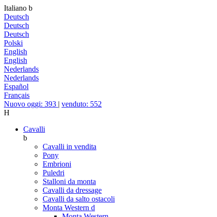
Italiano
b
Deutsch
Deutsch
Deutsch
Polski
English
English
Nederlands
Nederlands
Español
Français
Nuovo oggi: 393
|
venduto: 552
H
Cavalli
b
Cavalli in vendita
Pony
Embrioni
Puledri
Stalloni da monta
Cavalli da dressage
Cavalli da salto ostacoli
Monta Western
d
Monta Western