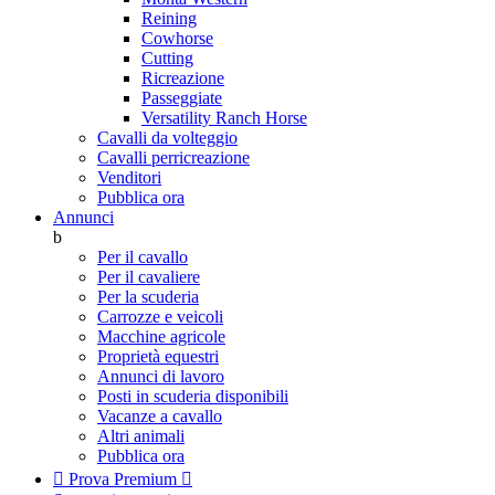
Reining
Cowhorse
Cutting
Ricreazione
Passeggiate
Versatility Ranch Horse
Cavalli da volteggio
Cavalli perricreazione
Venditori
Pubblica ora
Annunci
b
Per il cavallo
Per il cavaliere
Per la scuderia
Carrozze e veicoli
Macchine agricole
Proprietà equestri
Annunci di lavoro
Posti in scuderia disponibili
Vacanze a cavallo
Altri animali
Pubblica ora

Prova Premium
