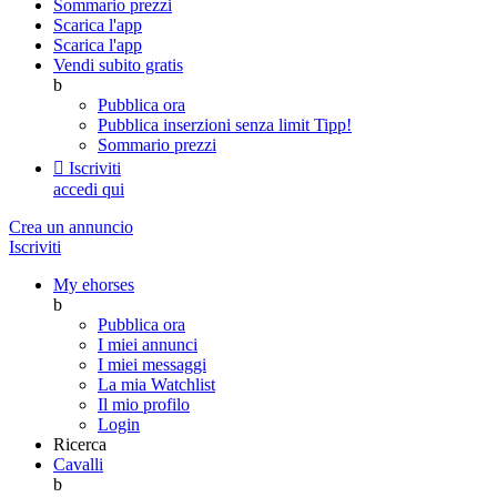
Sommario prezzi
Scarica l'app
Scarica l'app
Vendi subito gratis
b
Pubblica ora
Pubblica inserzioni senza limit
Tipp!
Sommario prezzi

Iscriviti
accedi qui
Crea un annuncio
Iscriviti
My ehorses
b
Pubblica ora
I miei annunci
I miei messaggi
La mia Watchlist
Il mio profilo
Login
Ricerca
Cavalli
b