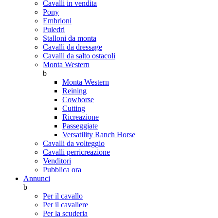
Cavalli in vendita
Pony
Embrioni
Puledri
Stalloni da monta
Cavalli da dressage
Cavalli da salto ostacoli
Monta Western
b
Monta Western
Reining
Cowhorse
Cutting
Ricreazione
Passeggiate
Versatility Ranch Horse
Cavalli da volteggio
Cavalli perricreazione
Venditori
Pubblica ora
Annunci
b
Per il cavallo
Per il cavaliere
Per la scuderia