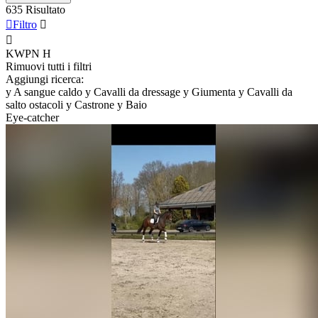
635 Risultato

Filtro


KWPN
H
Rimuovi tutti i filtri
Aggiungi ricerca:
y
A sangue caldo
y
Cavalli da dressage
y
Giumenta
y
Cavalli da
salto ostacoli
y
Castrone
y
Baio
Eye-catcher