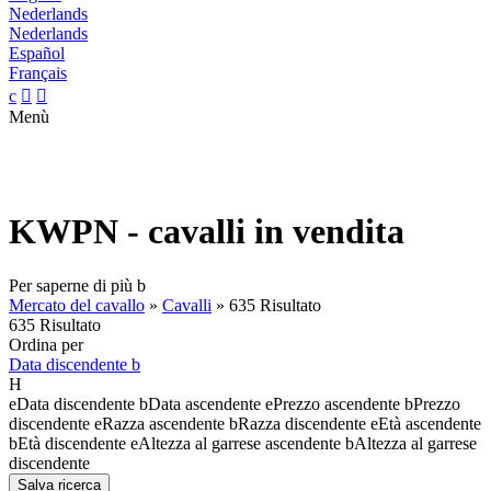
Nederlands
Nederlands
Español
Français
c


Menù
KWPN - cavalli in vendita
Per saperne di più
b
Mercato del cavallo
»
Cavalli
»
635 Risultato
635 Risultato
Ordina per
Data discendente
b
H
e
Data discendente
b
Data ascendente
e
Prezzo ascendente
b
Prezzo
discendente
e
Razza ascendente
b
Razza discendente
e
Età ascendente
b
Età discendente
e
Altezza al garrese ascendente
b
Altezza al garrese
discendente
Salva ricerca