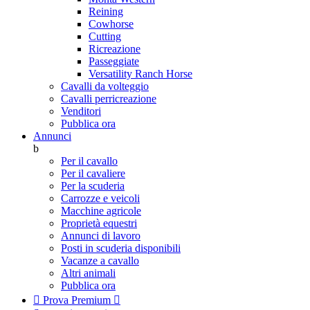
Reining
Cowhorse
Cutting
Ricreazione
Passeggiate
Versatility Ranch Horse
Cavalli da volteggio
Cavalli perricreazione
Venditori
Pubblica ora
Annunci
b
Per il cavallo
Per il cavaliere
Per la scuderia
Carrozze e veicoli
Macchine agricole
Proprietà equestri
Annunci di lavoro
Posti in scuderia disponibili
Vacanze a cavallo
Altri animali
Pubblica ora

Prova Premium
