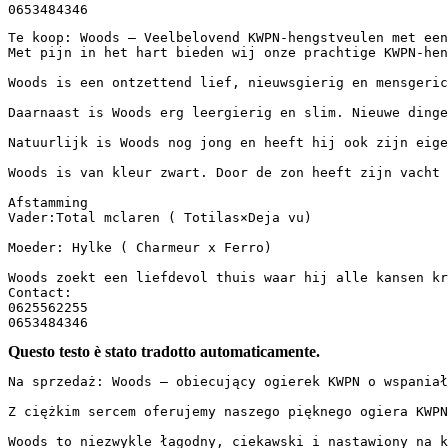
0653484346
Te koop: Woods – Veelbelovend KWPN-hengstveulen met een 
Met pijn in het hart bieden wij onze prachtige KWPN-hen
Woods is een ontzettend lief, nieuwsgierig en mensgeric
Daarnaast is Woods erg leergierig en slim. Nieuwe dinge
Natuurlijk is Woods nog jong en heeft hij ook zijn eige
Woods is van kleur zwart. Door de zon heeft zijn vacht 
Afstamming

Vader:Total mclaren ( Totilas×Deja vu)

Moeder: Hylke ( Charmeur x Ferro)

Woods zoekt een liefdevol thuis waar hij alle kansen kr
Contact:

0625562255

0653484346
Questo testo è stato tradotto automaticamente.
Na sprzedaż: Woods – obiecujący ogierek KWPN o wspaniał
Z ciężkim sercem oferujemy naszego pięknego ogiera KWPN
Woods to niezwykle łagodny, ciekawski i nastawiony na k