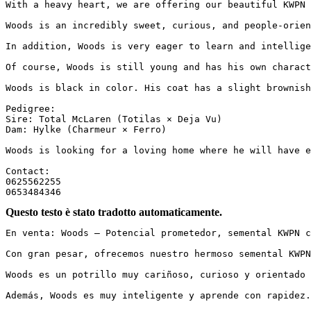
With a heavy heart, we are offering our beautiful KWPN 
Woods is an incredibly sweet, curious, and people-orien
In addition, Woods is very eager to learn and intellige
Of course, Woods is still young and has his own charact
Woods is black in color. His coat has a slight brownish
Pedigree:

Sire: Total McLaren (Totilas × Deja Vu)

Dam: Hylke (Charmeur × Ferro)

Woods is looking for a loving home where he will have e
Contact:

0625562255

0653484346
Questo testo è stato tradotto automaticamente.
En venta: Woods – Potencial prometedor, semental KWPN c
Con gran pesar, ofrecemos nuestro hermoso semental KWPN
Woods es un potrillo muy cariñoso, curioso y orientado 
Además, Woods es muy inteligente y aprende con rapidez.