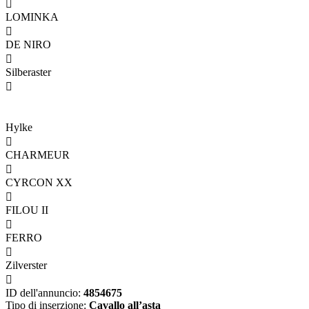

LOMINKA

DE NIRO

Silberaster

Hylke

CHARMEUR

CYRCON XX

FILOU II

FERRO

Zilverster

ID dell'annuncio:
4854675
Tipo di inserzione:
Cavallo all’asta