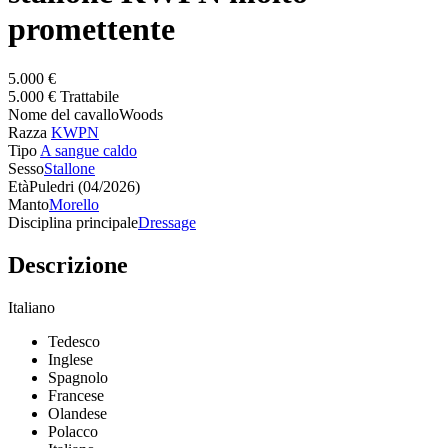
promettente
5.000 €
5.000 € Trattabile
Nome del cavallo
Woods
Razza
KWPN
Tipo
A sangue caldo
Sesso
Stallone
Età
Puledri (04/2026)
Manto
Morello
Disciplina principale
Dressage
Descrizione
Italiano
Tedesco
Inglese
Spagnolo
Francese
Olandese
Polacco