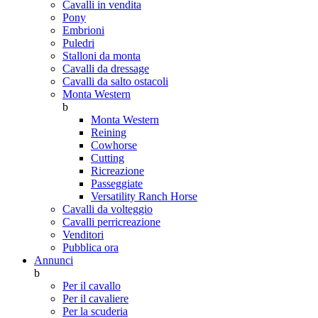
Cavalli in vendita
Pony
Embrioni
Puledri
Stalloni da monta
Cavalli da dressage
Cavalli da salto ostacoli
Monta Western
b
Monta Western
Reining
Cowhorse
Cutting
Ricreazione
Passeggiate
Versatility Ranch Horse
Cavalli da volteggio
Cavalli perricreazione
Venditori
Pubblica ora
Annunci
b
Per il cavallo
Per il cavaliere
Per la scuderia