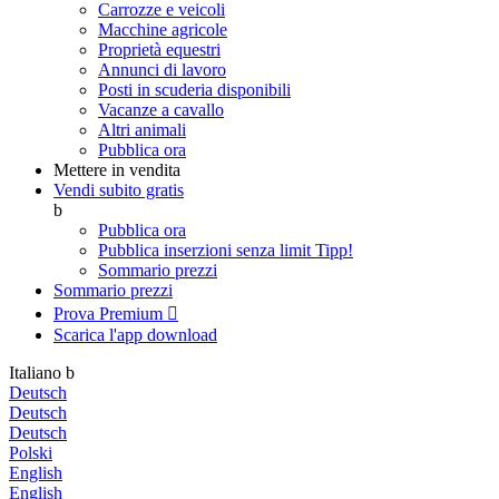
Carrozze e veicoli
Macchine agricole
Proprietà equestri
Annunci di lavoro
Posti in scuderia disponibili
Vacanze a cavallo
Altri animali
Pubblica ora
Mettere in vendita
Vendi subito gratis
b
Pubblica ora
Pubblica inserzioni senza limit
Tipp!
Sommario prezzi
Sommario prezzi
Prova Premium

Scarica l'app
download
Italiano
b
Deutsch
Deutsch
Deutsch
Polski
English
English