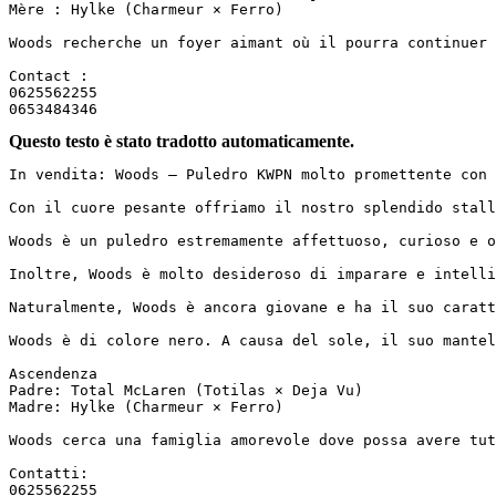
Mère : Hylke (Charmeur × Ferro)

Woods recherche un foyer aimant où il pourra continuer 
Contact :

0625562255

0653484346
Questo testo è stato tradotto automaticamente.
In vendita: Woods – Puledro KWPN molto promettente con 
Con il cuore pesante offriamo il nostro splendido stall
Woods è un puledro estremamente affettuoso, curioso e o
Inoltre, Woods è molto desideroso di imparare e intelli
Naturalmente, Woods è ancora giovane e ha il suo caratt
Woods è di colore nero. A causa del sole, il suo mantel
Ascendenza  

Padre: Total McLaren (Totilas × Deja Vu)  

Madre: Hylke (Charmeur × Ferro)

Woods cerca una famiglia amorevole dove possa avere tut
Contatti:  

0625562255  
