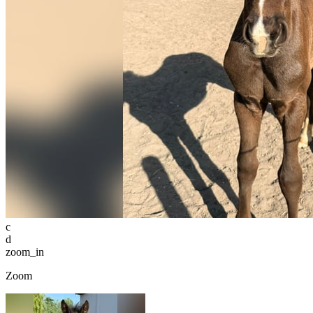
c
d
zoom_in
Zoom