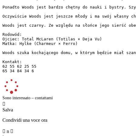
Ponadto Woods jest bardzo chętny do nauki i bystry. Szy
Oczywiście Woods jest jeszcze młody i ma swój własny ch
Woods jest czarny. Ze względu na słońce jego sierść obe
Rodowód:

Ojciec: Total McLaren (Totilas × Deja Vu)

Matka: Hylke (Charmeur × Ferro)

Woods szuka kochającego domu, w którym będzie miał szan
Kontakt:

62 55 62 25 55

65 34 84 34 6
Sono interessato – contattami

Salva
Condividi una voce ora

n
