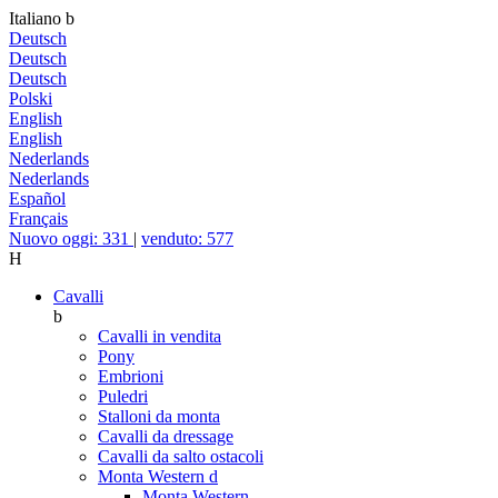
Italiano
b
Deutsch
Deutsch
Deutsch
Polski
English
English
Nederlands
Nederlands
Español
Français
Nuovo oggi: 331
|
venduto: 577
H
Cavalli
b
Cavalli in vendita
Pony
Embrioni
Puledri
Stalloni da monta
Cavalli da dressage
Cavalli da salto ostacoli
Monta Western
d
Monta Western