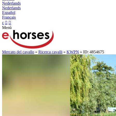
Nederlands
Nederlands
Español
Français
c


Menù
Mercato del cavallo
»
Ricerca cavalli
»
KWPN
» ID: 4854675