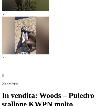
~
~

20 preferiti
In vendita: Woods – Puledro
stallone KWPN molto