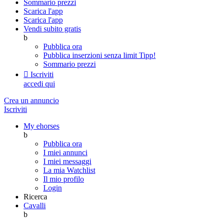
Sommario prezzi
Scarica l'app
Scarica l'app
Vendi subito gratis
b
Pubblica ora
Pubblica inserzioni senza limit
Tipp!
Sommario prezzi

Iscriviti
accedi qui
Crea un annuncio
Iscriviti
My ehorses
b
Pubblica ora
I miei annunci
I miei messaggi
La mia Watchlist
Il mio profilo
Login
Ricerca
Cavalli
b